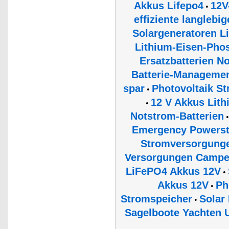
Akkus Lifepo4
12V
•
effiziente langlebi
Solargeneratoren 
Lithium-Eisen-Phos
Ersatzbatterien N
Batterie-Managemen
spar
Photovoltaik S
•
12 V Akkus Lit
•
Notstrom-Batterien
Emergency Powerst
Stromversorgunge
Versorgungen Campe
LiFePO4 Akkus 12V
•
Akkus 12V
Ph
•
Stromspeicher
Solar
•
Sagelboote Yachten U