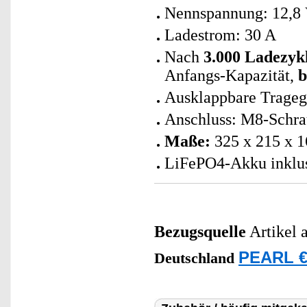
Nennspannung: 12,8
Ladestrom: 30 A
Nach
3.000 Ladezyk
Anfangs-Kapazität,
b
Ausklappbare Trageg
Anschluss: M8-Schra
Maße:
325 x 215 x 1
LiFePO4-Akku inklus
Bezugsquelle
Artikel 
PEARL €
Deutschland