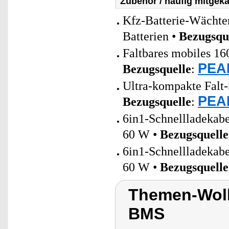
Zubehör / häufig mitgeka
Kfz-Batterie-Wächter
Batterien •
Bezugsqu
Faltbares mobiles 1
PEAR
Bezugsquelle
:
Ultra-kompakte Falt-
PEAR
Bezugsquelle
:
6in1-Schnellladeka
60 W •
Bezugsquelle
6in1-Schnellladeka
60 W •
Bezugsquelle
Themen-Wolk
BMS