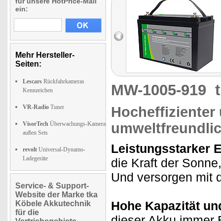
für unsere HotPrice-Mail
ein:
Mehr Hersteller-
Seiten:
Lescars
Rückfahrkameras
MW-1005-919
Kennzeichen
VR-Radio
Tuner
Hocheffizienter
VisorTech
Überwachungs-Kamera
umweltfreundli
außen Sets
Leistungsstarker 
revolt
Universal-Dynamo-
Ladegeräte
die Kraft der Sonne
Und versorgen mit d
Service- & Support-
Website der Marke tka
Hohe Kapazität und
Köbele Akkutechnik
für die
dieser Akku immer 