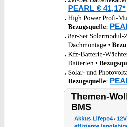
PEARL € 41,17*
High Power Profi-Mul
PEAR
Bezugsquelle
:
8er-Set Solarmodul-
Dachmontage •
Bezu
Kfz-Batterie-Wächter
Batterien •
Bezugsqu
Solar- und Photovolt
PEAR
Bezugsquelle
:
Themen-Wolk
BMS
Akkus Lifepo4
12V
•
effiziente langlebi