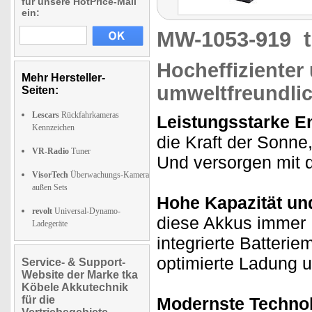
für unsere HotPrice-Mail
ein:
MW-1053-919
Hocheffizienter
Mehr Hersteller-
umweltfreundli
Seiten:
Lescars
Rückfahrkameras
Leistungsstarke E
Kennzeichen
die Kraft der Sonne
VR-Radio
Tuner
Und versorgen mit d
VisorTech
Überwachungs-Kamera
außen Sets
Hohe Kapazität und
revolt
Universal-Dynamo-
diese Akkus immer 
Ladegeräte
integrierte Batter
optimierte Ladung 
Service- & Support-
Website der Marke tka
Köbele Akkutechnik
für die
Modernste Technol