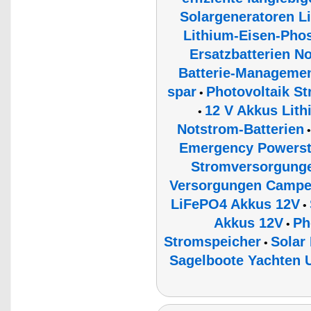
Solargeneratoren 
Lithium-Eisen-Phos
Ersatzbatterien N
Batterie-Managemen
spar
Photovoltaik S
•
12 V Akkus Lit
•
Notstrom-Batterien
Emergency Powerst
Stromversorgunge
Versorgungen Campe
LiFePO4 Akkus 12V
•
Akkus 12V
Ph
•
Stromspeicher
Solar
•
Sagelboote Yachten U