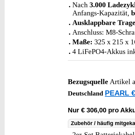
Nach
3.000 Ladezyk
Anfangs-Kapazität,
b
Ausklappbare Trage
Anschluss: M8-Schra
Maße:
325 x 215 x 1
4 LiFePO4-Akkus ink
Bezugsquelle
Artikel 
PEARL € 
Deutschland
Nur € 306,00 pro Akku
Zubehör / häufig mitgeka
2er-Set Batteriekabe