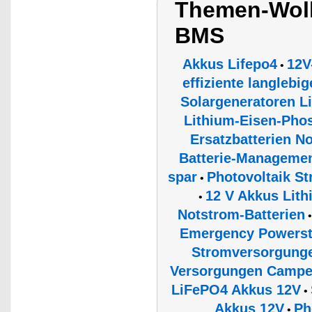
Themen-Wolk
BMS
Akkus Lifepo4
12V
•
effiziente langlebi
Solargeneratoren 
Lithium-Eisen-Phos
Ersatzbatterien N
Batterie-Managemen
spar
Photovoltaik S
•
12 V Akkus Lit
•
Notstrom-Batterien
Emergency Powerst
Stromversorgunge
Versorgungen Campe
LiFePO4 Akkus 12V
•
Akkus 12V
Ph
•