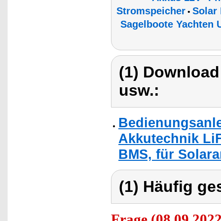
Stromspeicher
Solar
•
Sagelboote Yachten U
(1) Download
usw.:
Bedienungsanle
Akkutechnik LiF
BMS, für Solara
(1) Häufig ge
Frage
(08.09.2022