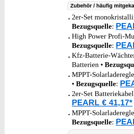
Zubehör / häufig mitgeka
2er-Set monokristall
PEAR
Bezugsquelle
:
High Power Profi-Mul
PEAR
Bezugsquelle
:
Kfz-Batterie-Wächter
Batterien •
Bezugsqu
MPPT-Solarladeregler
PEA
•
Bezugsquelle
:
2er-Set Batteriekabe
PEARL € 41,17*
MPPT-Solarladeregler
PEAR
Bezugsquelle
: