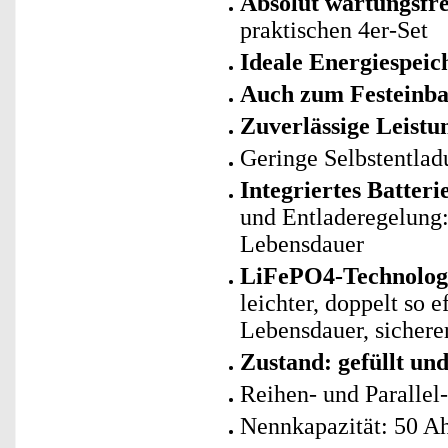
Absolut wartungsfre
praktischen 4er-Set
Ideale Energiespeic
Auch zum Festeinba
Zuverlässige Leistu
Geringe Selbstentlad
Integriertes Batte
und Entladeregelung: 
Lebensdauer
LiFePO4-Technologie
leichter, doppelt so 
Lebensdauer, sicherer
Zustand: gefüllt un
Reihen- und Parallel
Nennkapazität: 50 A