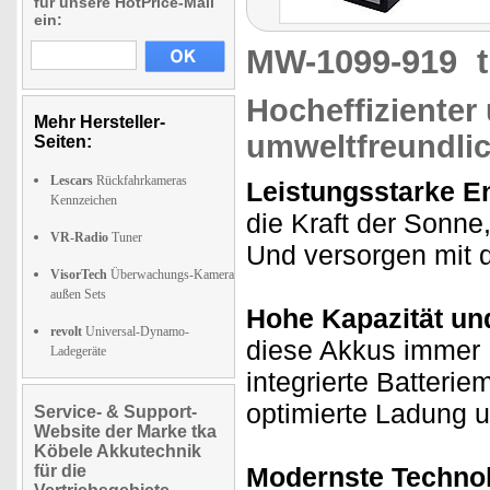
für unsere HotPrice-Mail
ein:
MW-1099-919
Hocheffizienter
Mehr Hersteller-
umweltfreundli
Seiten:
Lescars
Rückfahrkameras
Leistungsstarke E
Kennzeichen
die Kraft der Sonne
VR-Radio
Tuner
Und versorgen mit d
VisorTech
Überwachungs-Kamera
außen Sets
Hohe Kapazität und
revolt
Universal-Dynamo-
diese Akkus immer 
Ladegeräte
integrierte Batter
optimierte Ladung 
Service- & Support-
Website der Marke tka
Köbele Akkutechnik
für die
Modernste Technol