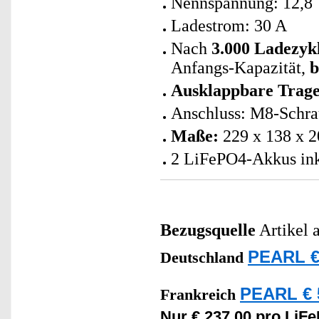
Nennspannung: 12,8
Ladestrom: 30 A
Nach
3.000 Ladezyk
Anfangs-Kapazität,
b
Ausklappbare Trage
Anschluss: M8-Schra
Maße:
229 x 138 x 2
2 LiFePO4-Akkus ink
Bezugsquelle
Artikel 
PEARL €
Deutschland
PEARL € 
Frankreich
Nur € 237,00 pro LiF