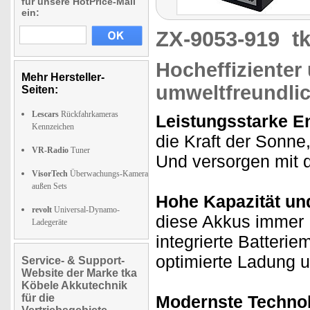
für unsere HotPrice-Mail
ein:
ZX-9053-919
t
Hocheffizienter
Mehr Hersteller-
umweltfreundli
Seiten:
Lescars
Rückfahrkameras
Leistungsstarke E
Kennzeichen
die Kraft der Sonne
VR-Radio
Tuner
Und versorgen mit d
VisorTech
Überwachungs-Kamera
außen Sets
Hohe Kapazität und
revolt
Universal-Dynamo-
diese Akkus immer 
Ladegeräte
integrierte Batter
optimierte Ladung 
Service- & Support-
Website der Marke tka
Köbele Akkutechnik
für die
Modernste Technol