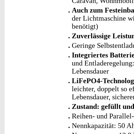
Caravan, Wohnmobil,
Auch zum Festeinba
der Lichtmaschine wi
benötigt)
Zuverlässige Leistu
Geringe Selbstentlad
Integriertes Batte
und Entladeregelung: 
Lebensdauer
LiFePO4-Technologie
leichter, doppelt so 
Lebensdauer, sicherer
Zustand: gefüllt un
Reihen- und Parallel
Nennkapazität: 50 A