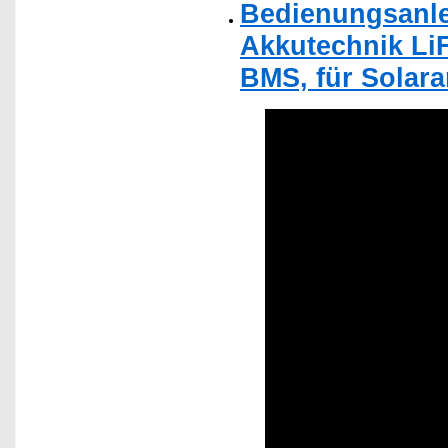
Bedienungsanle
Akkutechnik LiF
BMS, für Solara