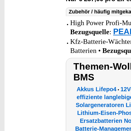
Zubehör / häufig mitgeka
High Power Profi-Mul
PEAR
Bezugsquelle
:
Kfz-Batterie-Wächter
Batterien •
Bezugsqu
Themen-Wolk
BMS
Akkus Lifepo4
12V
•
effiziente langlebi
Solargeneratoren 
Lithium-Eisen-Phos
Ersatzbatterien N
Batterie-Managemen