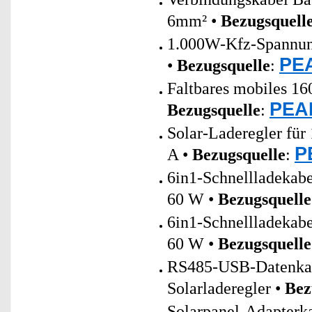
6mm² •
Bezugsquell
1.000W-Kfz-Spannung
PEA
•
Bezugsquelle
:
Faltbares mobiles 1
PEAR
Bezugsquelle
:
Solar-Laderegler fü
P
A •
Bezugsquelle
:
6in1-Schnellladeka
60 W •
Bezugsquelle
6in1-Schnellladeka
60 W •
Bezugsquelle
RS485-USB-Datenkab
Solarladeregler •
Bez
Solarpanel-Adapterk