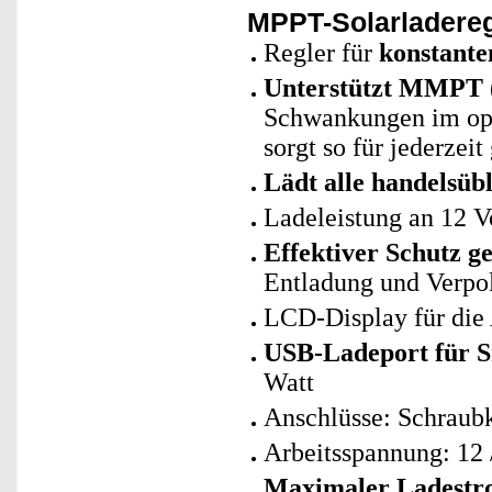
MPPT-Solarladereg
Regler für
konstant
Unterstützt MMPT
Schwankungen im opt
sorgt so für jederzei
Lädt alle handelsüb
Ladeleistung an 12 Vo
Effektiver Schutz g
Entladung und Verpo
LCD-Display für die
USB-Ladeport für S
Watt
Anschlüsse: Schraub
Arbeitsspannung: 12
Maximaler Ladestr