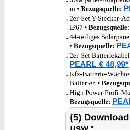
P
m •
Bezugsquelle
:
2er-Set Y-Stecker-Ad
IP67 •
Bezugsquelle
44-teiliges Solarpan
PEA
•
Bezugsquelle
:
2er-Set Batteriekabe
PEARL € 48,99*
Kfz-Batterie-Wächter
Batterien •
Bezugsqu
High Power Profi-Mul
PEAR
Bezugsquelle
:
(5) Download
usw.: