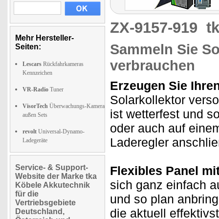
ZX-9157-919
t
Mehr Hersteller-
Sammeln Sie Sol
Seiten:
verbrauchen
Lescars
Rückfahrkameras
Kennzeichen
Erzeugen Sie Ihre
VR-Radio
Tuner
Solarkollektor vers
VisorTech
Überwachungs-Kamera
ist wetterfest und 
außen Sets
oder auch auf einem
revolt
Universal-Dynamo-
Laderegler anschlie
Ladegeräte
Service- & Support-
Flexibles Panel m
Website der Marke tka
sich ganz einfach 
Köbele Akkutechnik
für die
und so plan anbring
Vertriebsgebiete
die aktuell effekti
Deutschland,