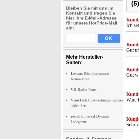
(5
Bleiben Sie mit uns im
Kontakt und tragen Sie
hier Ihre E-Mail-Adresse
Kunde
für unsere HotPrice-Mail
Ich se
ein:
Kunde
Gut un
Mehr Hersteller-
Seiten:
Kunde
Lescars
Rückfahrkameras
Gut w
Kennzeichen
VR-Radio
Tuner
Kunde
Ware i
VisorTech
Überwachungs-Kamera
außen Sets
revolt
Universal-Dynamo-
Kunde
Ladegeräte
Sehr z