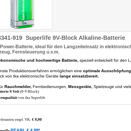
8341-919
Superlife 9V-Block Alkaline-Batterie
Power-Batterie,
ideal für den
Langzeiteinsatz
in
elektronisc
zeug, Fernsteuerung u.v.m.
ökonomische und hochwertige Batterie,
speziell entwickelt für den L
nste Produktionsverfahren ermöglichen eine
optimale Ausschöpfung d
ck von tka elektronische Geräte
lange einsatzbereit.
für
Rauchmelder,
Fernbedienungen,
Messgeräte,
Spielzeuge und viel
tterie 9 Volt
(9-V-Block)
zenqualität
von tka Superlife
eferanten empf. VK:
€ 9,90
PEARL € 4,99*
quelle