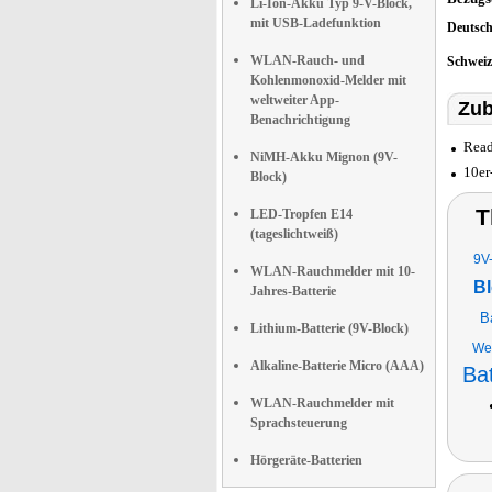
Li-Ion-Akku Typ 9-V-Block,
mit USB-Ladefunktion
Deutsc
WLAN-Rauch- und
Schwei
Kohlenmonoxid-Melder mit
weltweiter App-
Zub
Benachrichtigung
Read
NiMH-Akku Mignon (9V-
10er
Block)
T
LED-Tropfen E14
(tageslichtweiß)
9V-
WLAN-Rauchmelder mit 10-
Bl
Jahres-Batterie
B
Lithium-Batterie (9V-Block)
We
Alkaline-Batterie Micro (AAA)
Ba
WLAN-Rauchmelder mit
Sprachsteuerung
Hörgeräte-Batterien