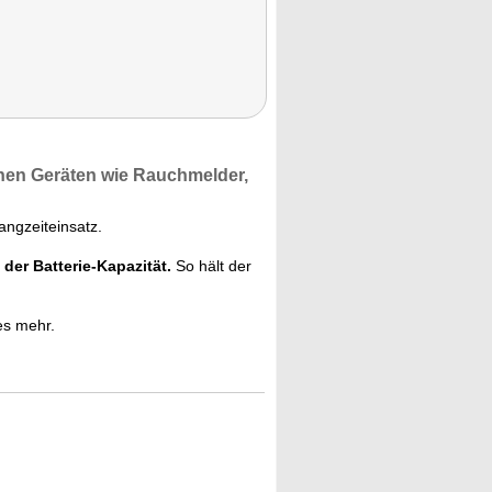
hen Geräten
wie
Rauchmelder,
angzeiteinsatz.
er Batterie-Kapazität.
So hält der
es mehr.