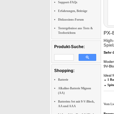
Support-FAQs
Erfahrungen, Beiträge
Diskussions-Forum
Testergebnisse aus Tests &
PX-
Testberichten
High-
Spiel
Produkt-Suche:
Sehr 
Moder
9V-Blo
Shopping:
Ideal 
1 Ba
Batterie
Spit
Alkaline-Batterie Mignon
(AA)
Batterien-Set mit 9-V-Block,
Vom Li
AA und AAA
Bezugs