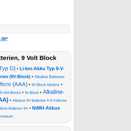
,90*
erien, 9 Volt Block
Typ D)
•
Li-Ion-Akku Typ 9-V-
•
rien (9V-Block)
Alkaline Batterien
icro (AAA)
•
•
9V-Block-Alkaline
Alkaline-
•
•
9-Volt-Blocks
9v-Block
AA)
•
•
Alkaline 9V Batterien
9-V-Blocks
•
NiMH-Akkus
Block-Batterien 9V
ensdauer