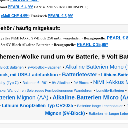
PEARL € 4,99*
hland
EAN:
4022107221658
/
B00JISEPHE
;
eMall CHF 4.95*
PEARL € 3,99*
z
;
Frankreich
ehör / häufig mitgekauft:
PEARL € 8
y2Use NiMH-Akku 9V-Block 250 mAh, vorgeladen •
Bezugsquelle
:
PEARL € 15,99*
-Set 9V-Block Alkaline-Batterien •
Bezugsquelle
:
hemen-Wolke rund um 9v Batterie, 9 Volt Batt
Alkaline Batterien Mono (
•
•
Block Batterien
9-Volt-Block-Batterien
Batterietester
ock, mit USB-Ladefunktion
•
•
Lithium-Batte
NiMH-Akkus M
•
•
•
•
aby (Typ C)
Batterien 6LR61
9V-Alkaline
9V-Blocks
•
•
cker Wanduhren Spielzeuge Fernbedienungen Wanduhren
Longlife-Batterien
tterien Mignon (AA)
Alkaline-Batterien Micro (A
•
•
Lithium-Knopfzellen Typ CR2025
•
•
Batterine lange Lebensdauer
Mignon (9V-Block)
•
Batterien mit langer Leb