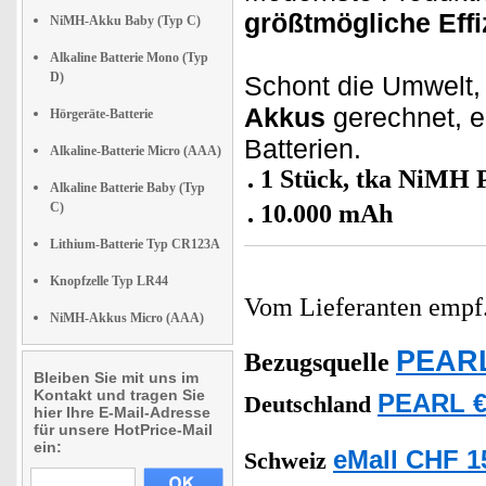
größtmögliche Effi
NiMH-Akku Baby (Typ C)
Alkaline Batterie Mono (Typ
D)
Schont die Umwelt, 
Akkus
gerechnet, e
Hörgeräte-Batterie
Batterien.
Alkaline-Batterie Micro (AAA)
1 Stück, tka NiMH 
Alkaline Batterie Baby (Typ
C)
10.000 mAh
Lithium-Batterie Typ CR123A
Knopfzelle Typ LR44
Vom Lieferanten emp
NiMH-Akkus Micro (AAA)
PEARL
Bezugsquelle
Bleiben Sie mit uns im
Kontakt und tragen Sie
PEARL €
Deutschland
hier Ihre E-Mail-Adresse
für unsere HotPrice-Mail
ein:
eMall CHF 1
Schweiz