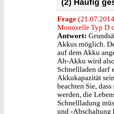
(2) Häufig ge
Frage
(21.07.2014
Monozelle Typ D 
Antwort:
Grundsät
Akkus möglich. De
auf dem Akku ange
Ah-Akku wird also
Schnellladen darf 
Akkukapazität sein
beachten Sie, dass 
werden, die Lebens
Schnellladung mü
und -Abschaltung h