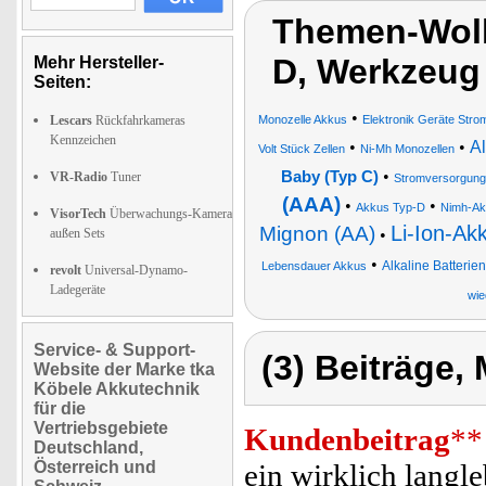
Themen-Wolk
D, Werkzeug
Mehr Hersteller-
Seiten:
•
Lescars
Rückfahrkameras
Monozelle Akkus
Elektronik Geräte Stro
Kennzeichen
•
•
Al
Volt Stück Zellen
Ni-Mh Monozellen
•
Baby (Typ C)
VR-Radio
Tuner
Stromversorgung
(AAA)
•
•
Akkus Typ-D
Nimh-Ak
VisorTech
Überwachungs-Kamera
Li-Ion-Ak
Mignon (AA)
außen Sets
•
•
Alkaline Batterie
Lebensdauer Akkus
revolt
Universal-Dynamo-
Ladegeräte
wie
Service- & Support-
(3) Beiträge,
Website der Marke tka
Köbele Akkutechnik
für die
Vertriebsgebiete
Kundenbeitrag
**
Deutschland,
Österreich und
ein wirklich langle