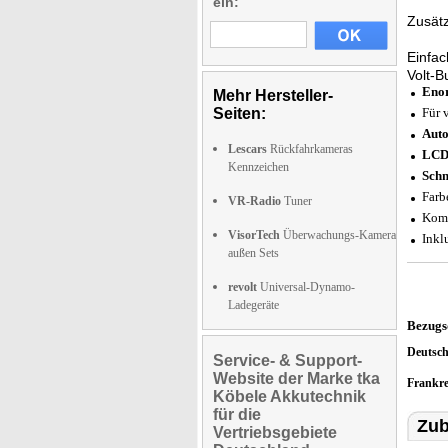
ein:
Zusätz
Einfa
Volt-
Enor
Mehr Hersteller-
Seiten:
Für 
Auto
Lescars
Rückfahrkameras
LCD
Kennzeichen
Schn
Farb
VR-Radio
Tuner
Komp
VisorTech
Überwachungs-Kamera
Inkl
außen Sets
revolt
Universal-Dynamo-
Ladegeräte
Bezugs
Deutsc
Service- & Support-
Website der Marke tka
Frankr
Köbele Akkutechnik
für die
Zub
Vertriebsgebiete