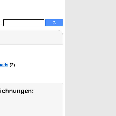
:
oads
(2)
eichnungen: