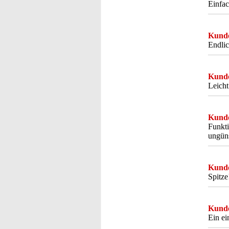
Einfac
Kunde
Endlic
Kunde
Leicht
Kunde
Funkti
ungüns
Kunde
Spitze
Kunde
Ein ei