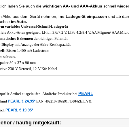
lich laden Sie auch die
wichtigen AA- und AAA-Akkus
schnell wieder
ch Akku aus dem Gerät nehmen,
ins Ladegerät einpassen
und ab dami
Buchse
im Auto.
m variables Universal-Schnell-Ladegerät
viele Akku-Arten geeignet: Li-Ion 3,6/7,2 V, LiPo 4,2/8,4 V, AA Mignon/ AAA Micr
matisches Erkennen
der richtigen Polarität
-Display
mit Anzeige der Akku-Restkapazität
ell:
Bis zu 1.400 mA Ladestrom
e: schwarz
akte 80 x 37 x 90 mm
usive 230-V-Netzteil, 12-V-Kfz-Kabel
PEARL
quelle
Artikel ausgelaufen. Ähnliche Produkte bei
PEARL € 24,95*
hland
EAN:
4022107109291
/
B004ZEITVO;
PEARL € 19,95*
eich
ehör / häufig mitgekauft: