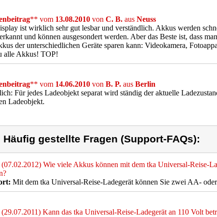
nbeitrag
** vom
13.08.2010
von
C. B.
aus
Neuss
splay ist wirklich sehr gut lesbar und verständlich. Akkus werden sch
 erkannt und können ausgesondert werden. Aber das Beste ist, dass man 
kus der unterschiedlichen Geräte sparen kann: Videokamera, Fotoappa
u alle Akkus! TOP!
nbeitrag
** vom
14.06.2010
von
B. P.
aus
Berlin
lich: Für jedes Ladeobjekt separat wird ständig der aktuelle Ladezusta
en Ladeobjekt.
) Häufig gestellte Fragen (Support-FAQs):
(07.02.2012) Wie viele Akkus können mit dem tka Universal-Reise-Lad
n?
rt:
Mit dem tka Universal-Reise-Ladegerät können Sie zwei AA- oder
(29.07.2011) Kann das tka Universal-Reise-Ladegerät an 110 Volt bet