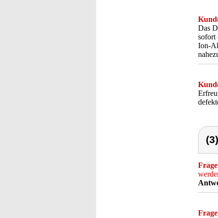
Kunde
Das Di
sofort
Ion-Ak
nahez
Kunde
Erfreu
defekt
(3
Frage
werde
Antwo
Frage