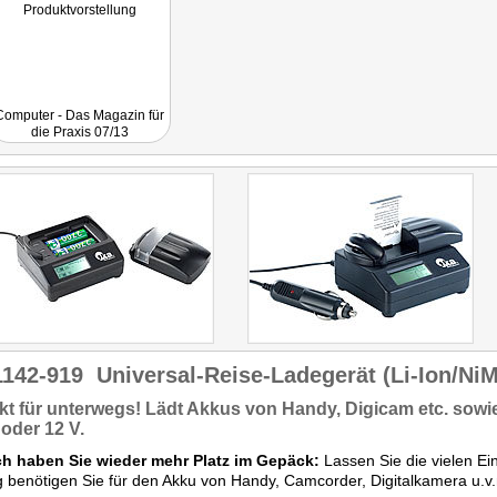
Produktvorstellung
Computer - Das Magazin für
die Praxis 07/13
1142-919
Universal-Reise-Ladegerät (Li-Ion/Ni
ekt
für unterwegs
! Lädt Akkus von
Handy, Digicam
etc. sowi
oder 12 V.
ch haben Sie wieder mehr Platz im Gepäck:
Lassen Sie die vielen Ei
g benötigen Sie für den Akku von Handy, Camcorder, Digitalkamera u.v