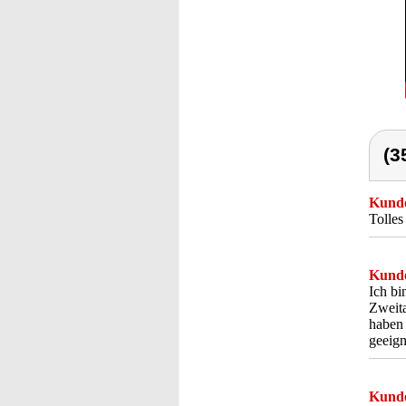
(3
Kunde
Tolles
Kunde
Ich bi
Zweita
haben 
geeign
Kunde