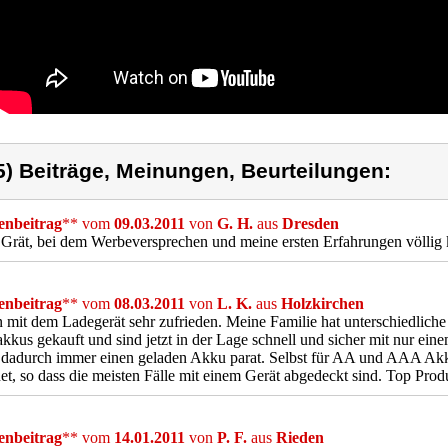
5) Beiträge, Meinungen, Beurteilungen:
nbeitrag
** vom
09.03.2011
von
G. H.
aus
Dresden
 Grät, bei dem Werbeversprechen und meine ersten Erfahrungen völli
nbeitrag
** vom
08.03.2011
von
L. K.
aus
Holzkirchen
n mit dem Ladegerät sehr zufrieden. Meine Familie hat unterschiedlic
kkus gekauft und sind jetzt in der Lage schnell und sicher mit nur ein
dadurch immer einen geladen Akku parat. Selbst für AA und AAA Akk
et, so dass die meisten Fälle mit einem Gerät abgedeckt sind. Top Prod
nbeitrag
** vom
14.01.2011
von
P. F.
aus
Rieden