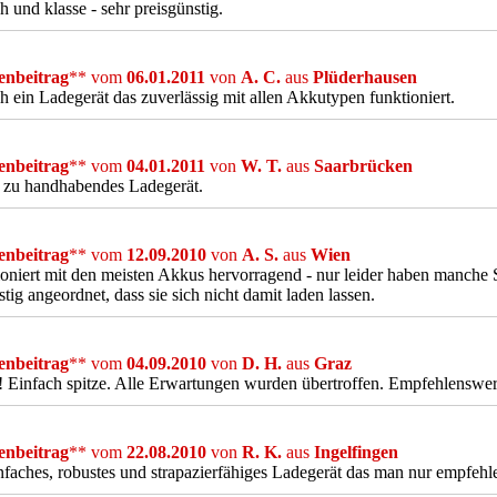
h und klasse - sehr preisgünstig.
nbeitrag
** vom
06.01.2011
von
A. C.
aus
Plüderhausen
h ein Ladegerät das zuverlässig mit allen Akkutypen funktioniert.
nbeitrag
** vom
04.01.2011
von
W. T.
aus
Saarbrücken
 zu handhabendes Ladegerät.
nbeitrag
** vom
12.09.2010
von
A. S.
aus
Wien
oniert mit den meisten Akkus hervorragend - nur leider haben manch
tig angeordnet, dass sie sich nicht damit laden lassen.
nbeitrag
** vom
04.09.2010
von
D. H.
aus
Graz
! Einfach spitze. Alle Erwartungen wurden übertroffen. Empfehlenswer
nbeitrag
** vom
22.08.2010
von
R. K.
aus
Ingelfingen
nfaches, robustes und strapazierfähiges Ladegerät das man nur empfeh