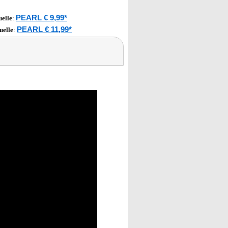
PEARL € 9,99*
elle
:
PEARL € 11,99*
uelle
: