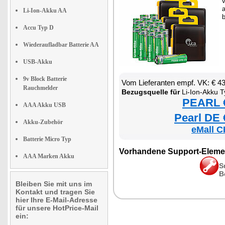
v
a
Li-Ion-Akku AA
Accu Typ D
Wiederaufladbar Batterie AA
USB-Akku
9v Block Batterie
Vom Lieferanten empf. VK: € 4
Rauchmelder
Bezugsquelle für
Li-Ion-Akku Typ AA / Mi
PEARL €
AAA Akku USB
Pearl DE 
Akku-Zubehör
eMall C
Batterie Micro Typ
Vorhandene Support-Eleme
AAA Marken Akku
S
B
Bleiben Sie mit uns im
Kontakt und tragen Sie
hier Ihre E-Mail-Adresse
für unsere HotPrice-Mail
ein: