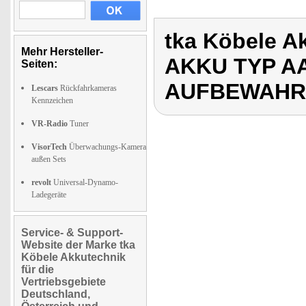
tka Köbele A
Mehr Hersteller-
AKKU TYP AA
Seiten:
AUFBEWAHR
Lescars
Rückfahrkameras
Kennzeichen
VR-Radio
Tuner
VisorTech
Überwachungs-Kamera
außen Sets
revolt
Universal-Dynamo-
Ladegeräte
Service- & Support-
Website der Marke tka
Köbele Akkutechnik
für die
Vertriebsgebiete
Deutschland,