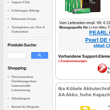
Support-FAQs
Erfahrungen, Beiträge
Diskussions-Forum
Vom Lieferanten empf. VK: € 2
Bezugsquelle für
Li-Ion-Akku Typ AA / Mi
Testergebnisse aus Tests &
PEARL €
Testberichten
Pearl DE 
Produkt-Suche:
eMall C
Vorhandene Support-Eleme
1 Kundenmeinungen
Shopping:
S
B
Überstromschutz
Überhitzungsschutz
Gamecontroller
tka Köbele Akkutechni
Ladesteuerung
AA Akku, hohe Kapazit
Akkuladegerät
Batterie für Hörgeräte