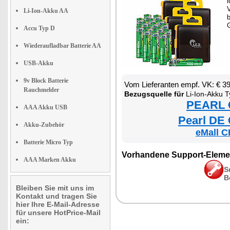
i
V
Li-Ion-Akku AA
b
Accu Typ D
Wiederaufladbar Batterie AA
USB-Akku
9v Block Batterie
Vom Lieferanten empf. VK: € 3
Rauchmelder
Bezugsquelle für
Li-Ion-Akku T
PEARL €
AAA Akku USB
Pearl DE 
Akku-Zubehör
eMall C
Batterie Micro Typ
Vorhandene Support-Eleme
AAA Marken Akku
S
B
Bleiben Sie mit uns im
Kontakt und tragen Sie
hier Ihre E-Mail-Adresse
für unsere HotPrice-Mail
ein: