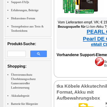
Support-FAQs
Erfahrungen, Beiträge
Diskussions-Forum
Vom Lieferanten empf. VK: € 1
Bezugsquelle für
Li-Ion-Akku T
Testergebnisse aus Tests &
PEARL €
Testberichten
Pearl DE 
Produkt-Suche:
eMall C
Vorhandene Support-Eleme
S
B
Shopping:
Überstromschutz
Überhitzungsschutz
Gamecontroller
tka Köbele Akkutechni
Ladesteuerung
Format, Akku mit
Akkuladegerät
Aufbewahrungsbox
K
Batterie für Hörgeräte