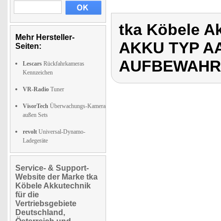
tka Köbele A
Mehr Hersteller-
AKKU TYP AA
Seiten:
AUFBEWAHR
Lescars
Rückfahrkameras
Kennzeichen
VR-Radio
Tuner
VisorTech
Überwachungs-Kamera
außen Sets
revolt
Universal-Dynamo-
Ladegeräte
Service- & Support-
Website der Marke tka
Köbele Akkutechnik
für die
Vertriebsgebiete
Deutschland,