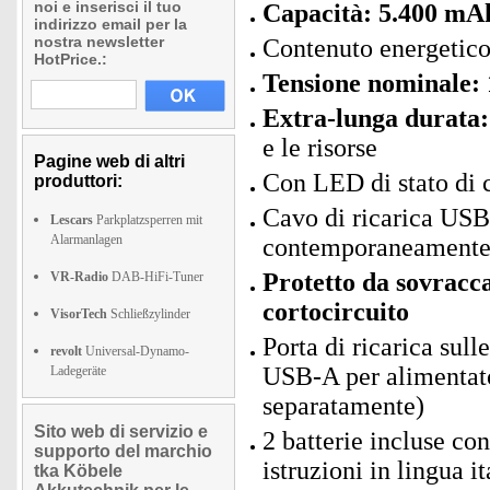
noi e inserisci il tuo
Capacità: 5.400 mA
indirizzo email per la
nostra newsletter
Contenuto energetic
HotPrice.:
Tensione nominale: 
Extra-lunga durata: 
e le risorse
Pagine web di altri
Con LED di stato di 
produttori:
Cavo di ricarica USB 
Lescars
Parkplatzsperren mit
Alarmanlagen
contemporaneament
Protetto da sovracca
VR-Radio
DAB-HiFi-Tuner
cortocircuito
VisorTech
Schließzylinder
Porta di ricarica sul
revolt
Universal-Dynamo-
USB-A per alimentator
Ladegeräte
separatamente)
Sito web di servizio e
2 batterie incluse c
supporto del marchio
istruzioni in lingua i
tka Köbele