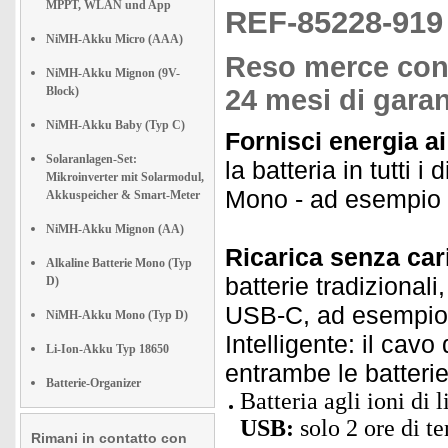
MPPT, WLAN und App
REF-85228-91
NiMH-Akku Micro (AAA)
Reso merce contr
NiMH-Akku Mignon (9V-
Block)
24 mesi di garan
NiMH-Akku Baby (Typ C)
Fornisci energia ai
Solaranlagen-Set:
la batteria in tutti i
Mikroinverter mit Solarmodul,
Mono - ad esempio to
Akkuspeicher & Smart-Meter
NiMH-Akku Mignon (AA)
Ricarica senza cari
Alkaline Batterie Mono (Typ
batterie tradizional
D)
USB-C, ad esempio c
NiMH-Akku Mono (Typ D)
Intelligente: il cav
Li-Ion-Akku Typ 18650
entrambe le batter
Batterie-Organizer
Batteria agli ioni di
USB:
solo 2 ore di te
Rimani in contatto con