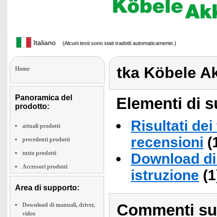
Italiano
(Alcuni testi sono stati tradotti automaticamente.)
tka Köbele A
Home
Panoramica del
Elementi di s
prodotto:
Risultati dei
attuali prodotti
recensioni
(
precedenti prodotti
tutto prodotti
Download di 
Accessori prodotti
istruzione
(1
Area di supporto:
Commenti sull
Download di manuali, driver,
video