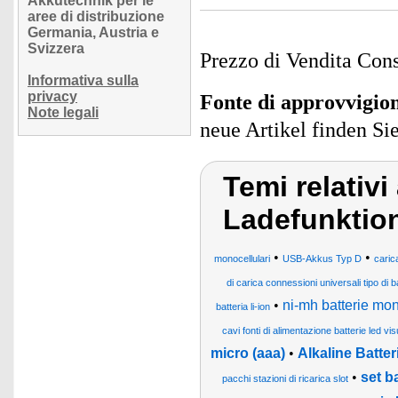
Akkutechnik per le
aree di distribuzione
Germania, Austria e
Svizzera
Prezzo di Vendita Cons
Informativa sulla
privacy
Fonte di approvvigi
Note legali
neue Artikel finden Si
Temi relativi
Ladefunktio
•
•
monocellulari
USB-Akkus Typ D
carica
di carica connessioni universali tipo di b
•
ni-mh batterie mon
batteria li-ion
cavi fonti di alimentazione batterie led vi
micro (aaa)
•
Alkaline Batte
•
set b
pacchi stazioni di ricarica slot