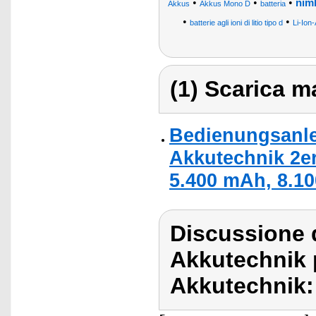
•
•
•
nimh
Akkus
Akkus Mono D
batteria
•
•
batterie agli ioni di litio tipo d
Li-Ion
(1) Scarica ma
Bedienungsanle
Akkutechnik 2er
5.400 mAh, 8.10
Discussione 
Akkutechnik 
Akkutechnik: