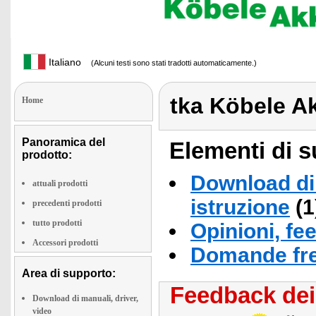
Italiano
(Alcuni testi sono stati tradotti automaticamente.)
tka Köbele A
Home
Panoramica del
Elementi di s
prodotto:
Download di 
attuali prodotti
istruzione
(1
precedenti prodotti
tutto prodotti
Opinioni, fe
Accessori prodotti
Domande fre
Area di supporto:
Feedback dei 
Download di manuali, driver,
video