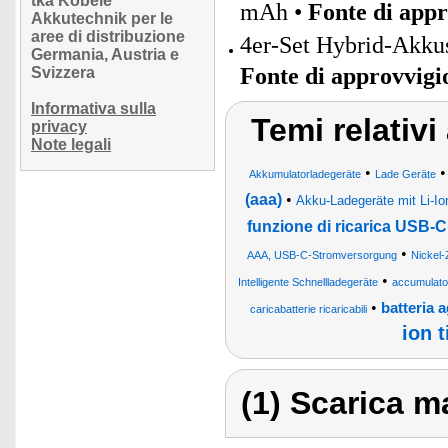
tka Köbele
mAh •
Fonte di app
Akkutechnik per le
aree di distribuzione
4er-Set Hybrid-Akk
Germania, Austria e
Fonte di approvvig
Svizzera
Informativa sulla
Temi relativ
privacy
Note legali
•
Akkumulatorladegeräte
Lade Geräte
(aaa)
•
Akku-Ladegeräte mit Li-I
funzione di ricarica USB-C
•
AAA, USB-C-Stromversorgung
Nickel-
•
Intelligente Schnellladegeräte
accumulator
•
batteria a
caricabatterie ricaricabili
ion t
(1) Scarica ma