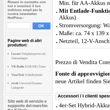
Min. für AA-Akkus 
Rimani in contatto con
noi e inserisci il tuo
Mit Entlade-Funkt
indirizzo email per la
nostra newsletter
Akkus)
HotPrice.:
Stromversorgung: Wah
Maße: ca. 74 x 139 
Netzteil, 12-V-Ansch
Pagine web di altri
produttori:
Lescars
Parkplatzsperren mit
Alarmanlagen
Prezzo di Vendita Cons
VR-Radio
DAB-HiFi-Tuner
Fonte di approvvigi
VisorTech
Schließzylinder
neue Artikel finden Si
revolt
Universal-Dynamo-
Ladegeräte
Accessori / I clienti sp
Sito web di servizio e
4er-Set Hybrid-Akku
supporto del marchio