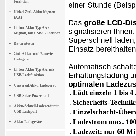
Funktion
einer Stunde (Beisp
Nickel-Zink Akku Mignon
(AA)
Das
große LCD-Di
Li-Ion-Akku Typ AA /
signalisieren Ihnen
Mignon, mit USB-C-Ladebox
Superschnell laden,
Batterietester
Einsatz bereithalten
2in1-Akku- und Batterie-
Ladegerät
Automatisch schalte
Li-Ion-Akku Typ AA, mit
Erhaltungsladung u
USB-Ladefunktion
optimalen Ladezus
Universal Akku-Ladegerät
Lädt einzeln 1 bis 4
USB-Solar-Powerbank
Sicherheits-Technik
Akku-Schnell-Ladegerät mit
Einzelschacht-Übe
USB-Ladeport
Ladestrom max. 10
Akku-Ladegeräte
Ladezeit: nur 60 M