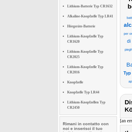
b
Lithium-Batterie Typ CR1632
Alkaline-Knopfzelle Typ LR41
bat
alc
Hörgeräte-Batterie
per or
Lithium-Knopfzelle Typ
di
CR1620
piegh
Lithium-Knopfzelle Typ
CR2025
Ba
Lithium-Knopfzelle Typ
CR2016
Typ
ap
Knopfzelle
Knopfzelle Typ LR44
Di
Lithium-Knopfzellen Typ
CR2450
Kö
[an er
Rimani in contatto con
noi e inserisci il tuo