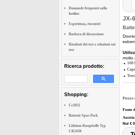
Domande frequenti sulla
hotline
JX-
Esperienza, riscontri
Batte
Bacheca di discussione
Dovre
estrem
Risultati dei test e relazioni sui
test
Utiliz
molto 
100 
Ricerca prodotto:
Capa
Tens
Shopping:
Prezzo 
Cr2032
Fonte 
Batterie Spar-Pack
Austri
Nur € 0
Lithium-Knopfzelle Typ
CR2450
T