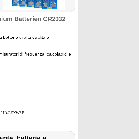
thium Batterien CR2032
a bottone di alta qualità e
isuratori di frequenza, calcolatrici e
B0H4GZXW6B
ante, batterie a