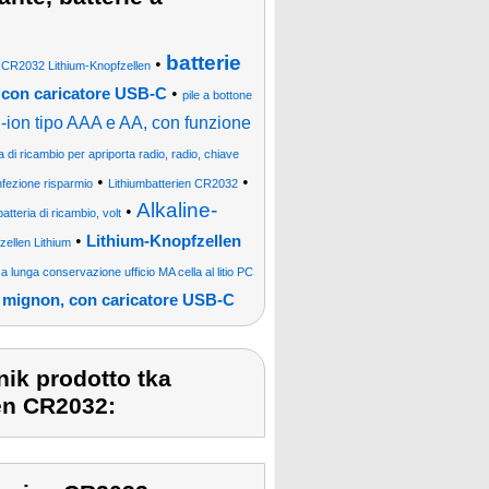
batterie
•
 CR2032 Lithium-Knopfzellen
•
ro, con caricatore USB-C
pile a bottone
Li-ion tipo AAA e AA, con funzione
a di ricambio per apriporta radio, radio, chiave
•
•
nfezione risparmio
Lithiumbatterien CR2032
Alkaline-
•
atteria di ricambio, volt
•
Lithium-Knopfzellen
zellen Lithium
a lunga conservazione ufficio MA cella al litio PC
AA / mignon, con caricatore USB-C
ik prodotto tka
ien CR2032: