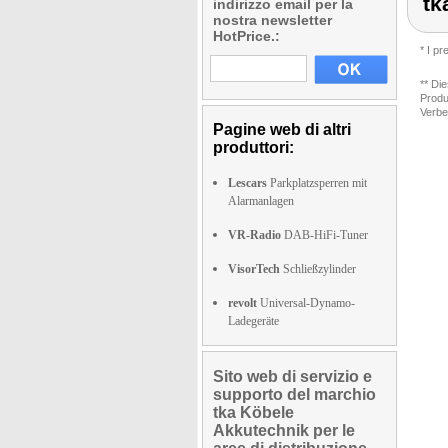
tk
indirizzo email per la
nostra newsletter
HotPrice.:
* I p
** Di
Produ
Verbe
Pagine web di altri
produttori:
Lescars
Parkplatzsperren mit
Alarmanlagen
VR-Radio
DAB-HiFi-Tuner
VisorTech
Schließzylinder
revolt
Universal-Dynamo-
Ladegeräte
Sito web di servizio e
supporto del marchio
tka Köbele
Akkutechnik per le