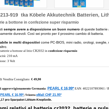
6213-919
tka Köbele Akkutechnik Batterien, Li
rie a bottone in confezione super risparmio
sti
sempre avere a disposizione un buon numero
di queste batterie 
amente durevoli. Così sei pronto per il prossimo cambio di batteria.
zabile in molti dispositivi
come PC-BIOS, mini radio, orologi, sveglie, m
altro.
batterie a bottone al litio CR2032 in
confezione risparmio
cità: 210 mA
ione: 3 Volt
di Vendita Consigliato:
€ 49,90
PEARL € 16,99*
di approvvigionamento
Germania
:
EAN:
4022107893961
/ 
PEARL € 16,99*
eMall CHF 21.95*
a
;
Svizzera
,17 pro Sparpaket Lithium-Knopfzelle.
emi relativi al batteria cr2032, batterie a puls