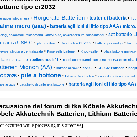
ottone tipo cr2032
Hörgeräte-Batterien
•
•
tester di batteria
•
teria per fotocamera
Typ
aline micro (aaa)
•
batteria agli ioni di litio tipo AAA / mic
•
set batterie 
ologi, calcolatori, telecomandi, chiavi auto, chiavi dell'auto, telecomandi
 ricarica USB-C
•
•
•
•
pile a bottone
Knopfzellen CR2032
batterie per orologi
batteri
•
•
•
evole, chiusura centralizzata
Knopfzelle Batterien
Knopf-Zellen
pila a bottone multi-co
•
batterie alcaline a bottone tipo lr41
pacchetto risparmio tensione, riserva elettronica, b
tterien Mignon (AA)
•
•
•
•
batterie cr2032
cr2032
CR2032-Batterien
Knopf
pile a bottone
•
•
•
 CR2025
Lithium-Knopfzellen
capacità batteria durevole 
•
•
batteria agli ioni di litio tipo 
ple airtags
pacchetto di batterie a bottone
scussione del forum di tka Köbele Akkutechn
bele Akkutechnik Batterien, Lithium Batter
ror occurred while processing this directive]