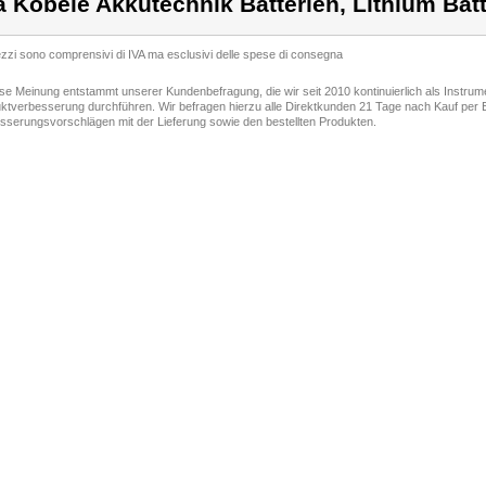
a Köbele Akkutechnik Batterien, Lithium Bat
rezzi sono comprensivi di IVA ma esclusivi delle spese di consegna
ese Meinung entstammt unserer Kundenbefragung, die wir seit 2010 kontinuierlich als Instru
ktverbesserung durchführen. Wir befragen hierzu alle Direktkunden 21 Tage nach Kauf per E
sserungsvorschlägen mit der Lieferung sowie den bestellten Produkten.