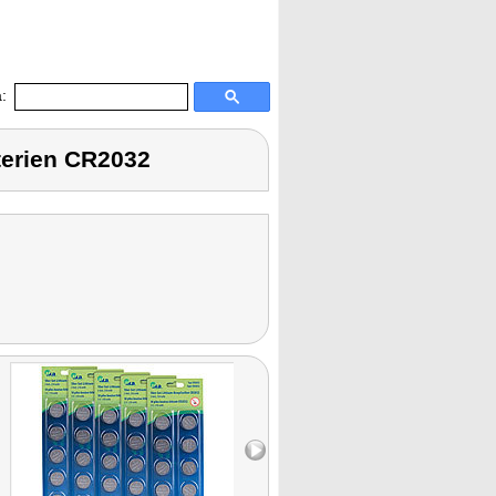
:
terien CR2032