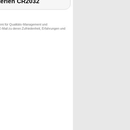
terien CR2032
ment für Qualitäts-Management und
-Mail zu deren Zufriedenheit, Erfahrungen und