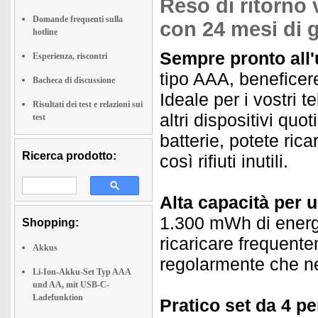
Reso di ritorno 
Domande frequenti sulla
con 24 mesi di 
hotline
Sempre pronto all'
Esperienza, riscontri
tipo AAA, beneficeret
Bacheca di discussione
Ideale per i vostri 
Risultati dei test e relazioni sui
altri dispositivi qu
test
batterie, potete ric
Ricerca prodotto:
così rifiuti inutili.
Alta capacità per 
1.300 mWh di energia
Shopping:
ricaricare frequentem
Akkus
regolarmente che ne
Li-Ion-Akku-Set Typ AAA
und AA, mit USB-C-
Ladefunktion
Pratico set da 4 per