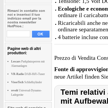
Tensione: 1,5 Volt D
Ecologiche e econo
Rimani in contatto con
ordinare il caricabat
noi e inserisci il tuo
indirizzo email per la
Ricaricabili anche ne
nostra newsletter
HotPrice.:
ordinare separatamen
4 batterie incluse co
Pagine web di altri
produttori:
Prezzo di Vendita Cons
Lescars
Parkplatzsperren mit
Alarmanlagen
Fonte di approvvigi
VR-Radio
DAB-HiFi-Tuner
neue Artikel finden Si
VisorTech
Schließzylinder
Temi relativi
revolt
Universal-Dynamo-
Ladegeräte
mit Aufbew