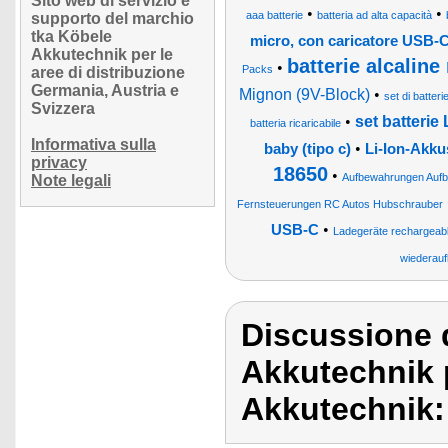
Sito web di servizio e
•
•
aaa batterie
batteria ad alta capacità
supporto del marchio
tka Köbele
micro, con caricatore USB-
Akkutechnik per le
batterie alcaline
•
Packs
aree di distribuzione
Germania, Austria e
Mignon (9V-Block)
•
set di batteri
Svizzera
•
set batterie
batteria ricaricabile
Informativa sulla
•
baby (tipo c)
Li-Ion-Akk
privacy
18650
•
Aufbewahrungen Aufb
Note legali
Fernsteuerungen RC Autos Hubschrauber
•
USB-C
Ladegeräte rechargeabl
wiederauf
Discussione 
Akkutechnik 
Akkutechnik: