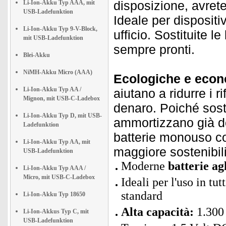
disposizione, avret
Li-Ion-Akku Typ AAA, mit
USB-Ladefunktion
Ideale per dispositiv
Li-Ion-Akku Typ 9-V-Block,
ufficio. Sostituite l
mit USB-Ladefunktion
sempre pronti.
Blei-Akku
NiMH-Akku Micro (AAA)
Ecologiche e econ
Li-Ion-Akku Typ AA /
aiutano a ridurre i r
Mignon, mit USB-C-Ladebox
denaro. Poiché sosti
Li-Ion-Akku Typ D, mit USB-
ammortizzano già dop
Ladefunktion
batterie monouso con
Li-Ion-Akku Typ AA, mit
maggiore sostenibili
USB-Ladefunktion
Moderne
batterie ag
Li-Ion-Akku Typ AAA /
Micro, mit USB-C-Ladebox
Ideali per l'uso in tu
standard
Li-Ion-Akku Typ 18650
Alta capacità:
1.300
Li-Ion-Akkus Typ C, mit
USB-Ladefunktion