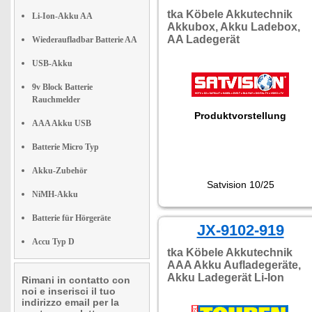
tka Köbele Akkutechnik
Li-Ion-Akku AA
Akkubox, Akku Ladebox,
AA Ladegerät
Wiederaufladbar Batterie AA
USB-Akku
9v Block Batterie
Rauchmelder
Produktvorstellung
AAA Akku USB
Batterie Micro Typ
Akku-Zubehör
Satvision 10/25
NiMH-Akku
Batterie für Hörgeräte
JX-9102-919
Accu Typ D
tka Köbele Akkutechnik
AAA Akku Aufladegeräte,
Akku Ladegerät Li-Ion
Rimani in contatto con
noi e inserisci il tuo
indirizzo email per la