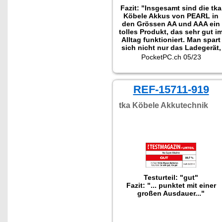
Fazit: "Insgesamt sind die tka
Köbele Akkus von PEARL in
den Grössen AA und AAA ein
tolles Produkt, das sehr gut i
Alltag funktioniert. Man spart
sich nicht nur das Ladegerät,
da jede Akkuzelle direkt per
PocketPC.ch 05/23
USB-C aufgeladen werden
kann, sondern kann direkt
auch vier Sekundärzellen
gleichzeitig und schnell
REF-15711-919
aufladen dank der
mitgeliferten Vierfach-USB-
tka Köbele Akkutechnik
Kabel. Zudem ersetzen die
Akkus dank 1.5 V
Betriebsspannung auch
problemlos alle Standard-
Batterien."
Testurteil: "gut"
Fazit: "... punktet mit einer
großen Ausdauer..."