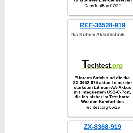
konstantere Energiereserven
zeigte. Perfekt für
DensToolBox 07/22
Rauchwarnmelder!"
REF-36528-919
tka Köbele Akkutechnik
"Unterm Strich sind die tka
ZX-3652-675 aktuell einer der
stärksten Lithium-AA-Akkus
mit integriertem USB-C-Port,
die ich bisher im Test hatte.
Wer den Komfort des
kabellosen Ladens ohne
Techtest.org 05/26
Kapazitätskompromiss sucht,
ist hier klar."
ZX-8368-919