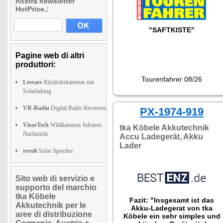
nostra newsletter
HotPrice.:
"SAFTKISTE"
Pagine web di altri
produttori:
Tourenfahrer 08/26
Lescars
Rückfahrkameras mit
Solarladung
VR-Radio
Digital Radio Receivers
PX-1974-919
VisorTech
Wildkameras Infrarot-
tka Köbele Akkutechnik
Nachtsicht
Accu Ladegerät, Akku
Lader
revolt
Solar Speicher
Sito web di servizio e
supporto del marchio
tka Köbele
Fazit: "Insgesamt ist das
Akkutechnik per le
Akku-Ladegerat von tka
aree di distribuzione
Köbele ein sehr simples und