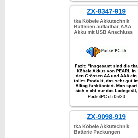
ZX-8347-919
tka Köbele Akkutechnik
Batterien aufladbar, AAA
Akku mit USB Anschluss
Fazit: "Insgesamt sind die tka
Köbele Akkus von PEARL in
den Grössen AA und AAA ein
tolles Produkt, das sehr gut i
Alltag funktioniert. Man spart
sich nicht nur das Ladegerät,
da jede Akkuzelle direkt per
PocketPC.ch 05/23
USB-C aufgeladen werden
kann, sondern kann direkt
auch vier Sekundärzellen
gleichzeitig und schnell
ZX-9098-919
aufladen dank der
mitgeliferten Vierfach-USB-
tka Köbele Akkutechnik
Kabel. Zudem ersetzen die
Batterie Packungen
Akkus dank 1.5 V