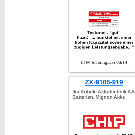
Betriebsspannung auch
problemlos alle Standard-
Batterien."
Testurteil: "gut"
Fazit: "... punktet mit einer
hohen Kapazität sowie einer
zügigen Leistungsabgabe..."
ETM Testmagazin 03/14
ZX-9105-919
tka Köbele Akkutechnik AA
Batterien, Mignon Akku