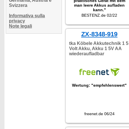
Germania, Austria e
praktisches Gerät mit dem
Svizzera
man leere Akkus aufladen
kann."
BESTENZ.de 02/22
Informativa sulla
privacy
Note legali
ZX-8348-919
tka Köbele Akkutechnik 1 5
Volt Akku, Akku 1 5V AA
wiederaufladbar
Wertung: "empfehlenswert"
freenet.de 06/24