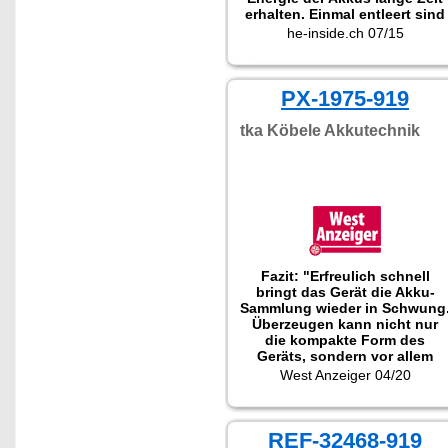
erhalten. Einmal entleert sind
sie schnell wieder
he-inside.ch 07/15
aufgeladen."
PX-1975-919
tka Köbele Akkutechnik
Fazit: "Erfreulich schnell
bringt das Gerät die Akku-
Sammlung wieder in Schwung
Überzeugen kann nicht nur
die kompakte Form des
Geräts, sondern vor allem
auch die gut erkennbare
West Anzeiger 04/20
Einzelschacht-Überwachung.
REF-32468-919