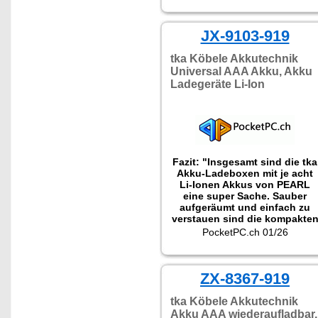
JX-9103-919
tka Köbele Akkutechnik
Universal AAA Akku, Akku
Ladegeräte Li-Ion
Fazit: "Insgesamt sind die tka
Akku-Ladeboxen mit je acht
Li-Ionen Akkus von PEARL
eine super Sache. Sauber
aufgeräumt und einfach zu
verstauen sind die kompakte
Ladegeräte richtig praktisch
PocketPC.ch 01/26
und in jedem Haushalt optima
zur Aufbewahrung sowie zum
Laden der Akkus. Aber auch
im Gepäck oder der
ZX-8367-919
Fototasche sind die Akku-
Packs mit USB-C-Anschluss
tka Köbele Akkutechnik
durchaus sehr nützlich."
Akku AAA wiederaufladbar,