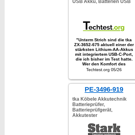
USB Akku, Batterien USB
"Unterm Strich sind die tka
ZX-3652-675 aktuell einer der
stärksten Lithium-AA-Akkus
mit integriertem USB-C-Port,
die ich bisher im Test hatte.
Wer den Komfort des
kabellosen Ladens ohne
Techtest.org 05/26
Kapazitätskompromiss sucht,
ist hier klar."
PE-3496-919
tka Köbele Akkutechnik
Batterieprüfer,
Batterieprüfgerät,
Akkutester