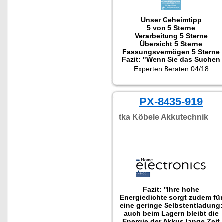
Unser Geheimtipp
5 von 5 Sterne
Verarbeitung 5 Sterne
Übersicht 5 Sterne
Fassungsvermögen 5 Sterne
Fazit: "Wenn Sie das Suchen
nach der passenden Batterie
Experten Beraten 04/18
leid sind und immer wissen
wollen, ob noch Saft in der
Batterie ist, sollten Sie sich
den Batteriehalter mit
PX-8435-919
abnehmbaren Batterietester
anschaffen.
tka Köbele Akkutechnik
Kaufempfehlung!"
Fazit: "Ihre hohe
Energiedichte sorgt zudem fü
eine geringe Selbstentladung
auch beim Lagern bleibt die
Energie der Akkus lange Zeit