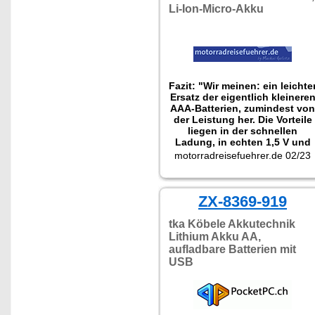
Li-Ion-Micro-Akku
Fazit: "Wir meinen: ein leichte
Ersatz der eigentlich kleinere
AAA-Batterien, zumindest von
der Leistung her. Die Vorteile
liegen in der schnellen
Ladung, in echten 1,5 V und
dem kleinen Ladegerät, das a
motorradreisefuehrer.de 02/23
die in jeder Batterie integriert
Ladebuchse angeschlossen
wird. Technisch gesehen sind
die Batterien sehr leicht und
ZX-8369-919
mit dem Handy-Loader schnel
wiederaufladbar."
tka Köbele Akkutechnik
Lithium Akku AA,
aufladbare Batterien mit
USB