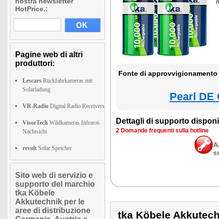
nostra newsletter
HotPrice.:
Pagine web di altri
produttori:
Fonte di approvvigionamento 
Lescars
Rückfahrkameras mit
Solarladung
Pearl DE 
VR-Radio
Digital Radio Receivers
Dettagli di supporto disponib
VisorTech
Wildkameras Infrarot-
2 Domande frequenti sulla hotline
Nachtsicht
A
revolt
Solar Speicher
s
Sito web di servizio e
supporto del marchio
tka Köbele
Akkutechnik per le
aree di distribuzione
tka Köbele Akkutec