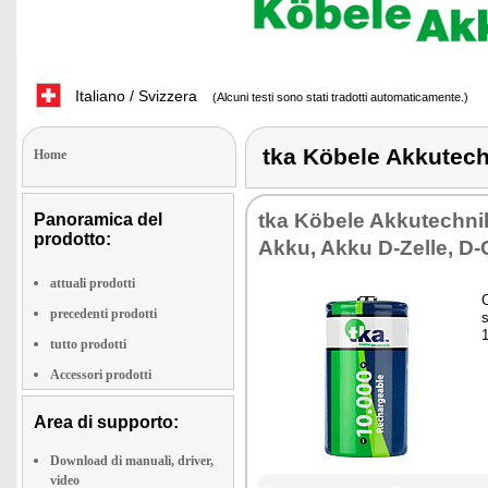
Italiano / Svizzera
(Alcuni testi sono stati tradotti automaticamente.)
tka Köbele Akkutec
Home
tka Köbele Akkutechn
Panoramica del
prodotto:
Akku, Akku D-Zelle, D-
attuali prodotti
precedenti prodotti
s
tutto prodotti
Accessori prodotti
Area di supporto:
Download di manuali, driver,
video