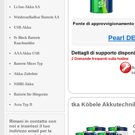
Li-Ion-Akku AA
Wiederaufladbar Batterie AA
Fonte di approvvigionamento 
USB-Akku
Pearl DE
9v Block Batterie
Rauchmelder
Dettagli di supporto disponib
AAA Akku USB
2 Domande frequenti sulla hotline
Batterie Micro Typ
A
s
Akku-Zubehör
NiMH-Akku
Batterie für Hörgeräte
tka Köbele Akkutechni
Accu Typ D
Rimani in contatto con
noi e inserisci il tuo
C
indirizzo email per la
c