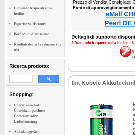
Prezzo di Vendita Consigliato:
Fonte di approvvigionamento 
Domande frequenti sulla
eMall CH
hotline
Pearl DE 
Esperienza, riscontri
Bacheca di discussione
Dettagli di supporto disponib
2 Domande frequenti sulla hotline
•
3
Risultati dei test e relazioni sui
test
A
s
Ricerca prodotto:
tka Köbele Akkutechni
Shopping:
Überstromschutz
Überhitzungsschutz
Gamecontroller
Ladesteuerung
K
Akkuladegerät
l