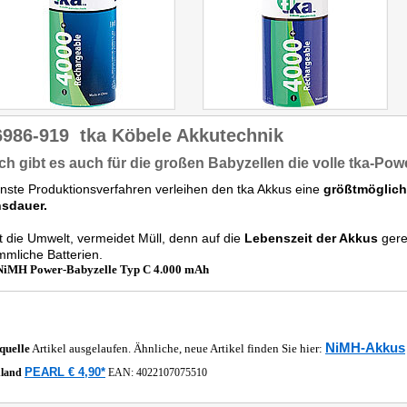
6986-919
tka Köbele Akkutechnik
ch gibt es auch für die großen Babyzellen die volle tka-Pow
ste Produktionsverfahren verleihen den tka Akkus eine
größtmögliche
sdauer.
 die Umwelt, vermeidet Müll, denn auf die
Lebenszeit der Akkus
gere
mliche Batterien.
NiMH Power-Babyzelle Typ C 4.000 mAh
NiMH-Akkus
quelle
Artikel ausgelaufen. Ähnliche, neue Artikel finden Sie hier:
PEARL € 4,90*
hland
EAN:
4022107075510