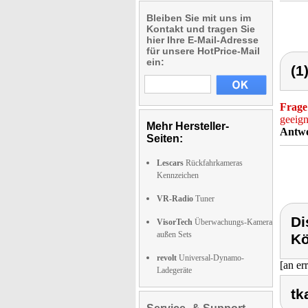
Bleiben Sie mit uns im
Kontakt und tragen Sie
hier Ihre E-Mail-Adresse
für unsere HotPrice-Mail
ein:
(1
Frage
geeign
Mehr Hersteller-
Antwo
Seiten:
Lescars
Rückfahrkameras
Kennzeichen
VR-Radio
Tuner
Di
VisorTech
Überwachungs-Kamera
außen Sets
Kö
revolt
Universal-Dynamo-
[an er
Ladegeräte
tk