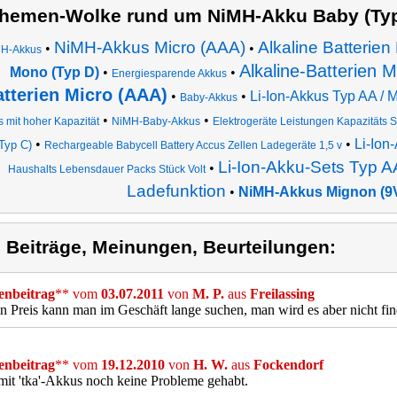
hemen-Wolke rund um NiMH-Akku Baby (Typ
NiMH-Akkus Micro (AAA)
Alkaline Batterie
•
•
H-Akkus
Alkaline-Batterien 
Mono (Typ D)
•
•
Energiesparende Akkus
tterien Micro (AAA)
•
•
Li-Ion-Akkus Typ AA /
Baby-Akkus
•
•
 mit hoher Kapazität
NiMH-Baby-Akkus
Elektrogeräte Leistungen Kapazitäts
•
•
Li-Ion
Typ C)
Rechargeable Babycell Battery Accus Zellen Ladegeräte 1,5 v
Li-Ion-Akku-Sets Typ 
•
Haushalts Lebensdauer Packs Stück Volt
Ladefunktion
•
NiMH-Akkus Mignon (9V
) Beiträge, Meinungen, Beurteilungen:
nbeitrag
** vom
03.07.2011
von
M. P.
aus
Freilassing
n Preis kann man im Geschäft lange suchen, man wird es aber nicht find
nbeitrag
** vom
19.12.2010
von
H. W.
aus
Fockendorf
it 'tka'-Akkus noch keine Probleme gehabt.