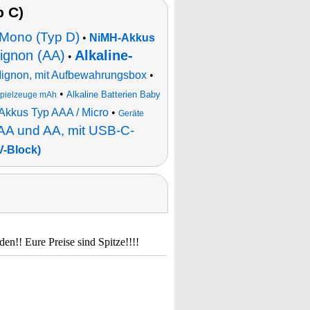
 C)
n Mono (Typ D)
•
NiMH-Akkus
Mignon (AA)
Alkaline-
•
 Mignon, mit Aufbewahrungsbox
•
•
Alkaline Batterien Baby
 Spielzeuge mAh
-Akkus Typ AAA / Micro
•
Geräte
AAA und AA, mit USB-C-
-Block)
en!! Eure Preise sind Spitze!!!!