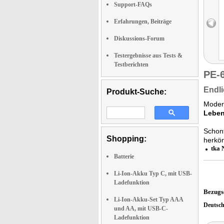
Support-FAQs
Erfahrungen, Beiträge
Diskussions-Forum
Testergebnisse aus Tests &
Testberichten
PE-
Endli
Produkt-Suche:
Modern
Leben
Schont
Shopping:
herköm
tka 
Batterie
Li-Ion-Akku Typ C, mit USB-
Ladefunktion
Bezugs
Li-Ion-Akku-Set Typ AAA
Deutsc
und AA, mit USB-C-
Ladefunktion