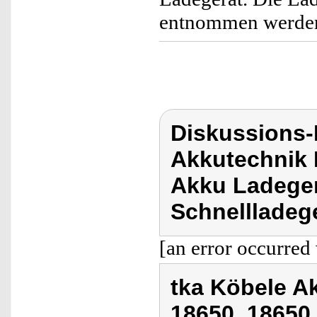
entnommen werde
Diskussions-
Akkutechnik 
Akku Ladeger
Schnellladege
[an error occurred 
tka Köbele A
18650, 18650