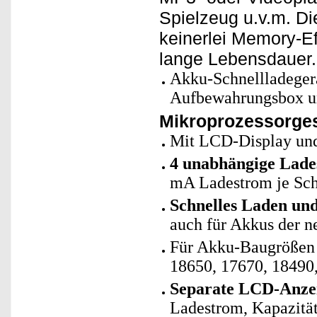
Spielzeug u.v.m. Di
keinerlei Memory-E
lange Lebensdauer.
Akku-Schnellladeger
Aufbewahrungsbox un
Mikroprozessorges
Mit LCD-Display un
4 unabhängige Lade
mA Ladestrom je Scha
Schnelles Laden un
auch für Akkus der n
Für Akku-Baugrößen 
18650, 17670, 18490
Separate LCD-Anzei
Ladestrom, Kapazität