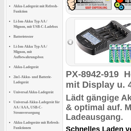
Akku-Ladegerät mit Refresh-
Funktion
Li-Ion-Akku Typ AA /
Mignon, mit USB-C-Ladebox
Batterietester
Li-Ion-Akku Typ AA /
Mignon, mit
Aufbewahrungsbox
Akku-Ladegerät
PX-8942-919
H
2in1-Akku- und Batterie-
mit Display u.
Ladegerät
Universal Akku-Ladegerät
Lädt gängige
A
Universal-Akku-Ladegerät für
& optimal auf. 
AA / AAA, USB-C-
Stromversorgung
Ladeausgang
.
Akku-Ladegeräte mit Refresh-
Schnelles Laden 
Funktionen