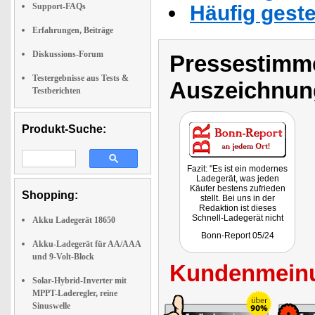
Support-FAQs
Häufig geste
Erfahrungen, Beiträge
Diskussions-Forum
Pressestimme
Testergebnisse aus Tests &
Auszeichnun
Testberichten
Produkt-Suche:
Fazit: "Es ist ein modernes
Ladegerät, was jeden
Käufer bestens zufrieden
Shopping:
stellt. Bei uns in der
Redaktion ist dieses
Schnell-Ladegerät nicht
Akku Ladegerät 18650
mehr wegzudenken. Auch
Bonn-Report 05/24
bei Urlaubsreisen sollte
Akku-Ladegerät für AA/AAA
dieser Auflader nicht
und 9-Volt-Block
fehlen."
Kundenmeinu
Getestet wurde PX-8933
Solar-Hybrid-Inverter mit
MPPT-Laderegler, reine
Sinuswelle