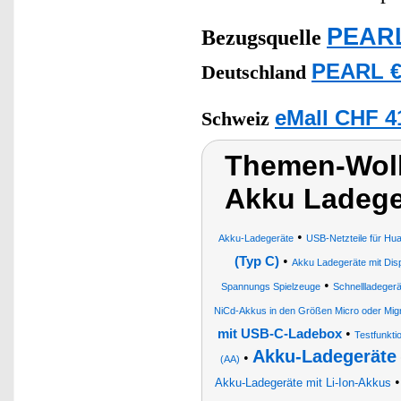
PEARL
Bezugsquelle
PEARL €
Deutschland
eMall CHF 4
Schweiz
Themen-Wolk
Akku Ladege
•
Akku-Ladegeräte
USB-Netzteile für Hu
•
(Typ C)
Akku Ladegeräte mit Dis
•
Spannungs Spielzeuge
Schnellladegerä
NiCd-Akkus in den Größen Micro oder Mig
•
mit USB-C-Ladebox
Testfunkt
Akku-Ladegeräte
•
(AA)
Akku-Ladegeräte mit Li-Ion-Akkus