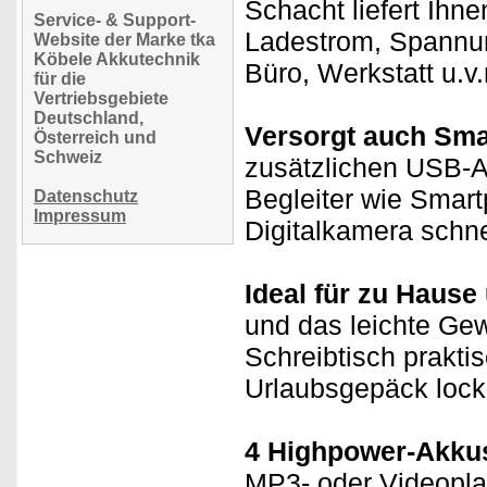
Schacht liefert Ihne
Service- & Support-
Ladestrom, Spannun
Website der Marke tka
Köbele Akkutechnik
Büro, Werkstatt u.v
für die
Vertriebsgebiete
Deutschland,
Versorgt auch Sma
Österreich und
Schweiz
zusätzlichen USB-A
Begleiter wie Smar
Datenschutz
Impressum
Digitalkamera schne
Ideal für zu Hause
und das leichte Gew
Schreibtisch prakti
Urlaubsgepäck locke
4 Highpower-Akkus 
MP3- oder Videopla