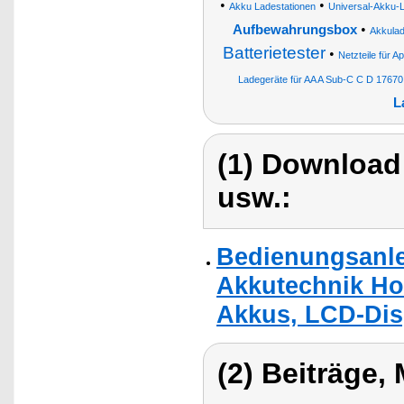
•
•
Akku Ladestationen
Universal-Akku-
•
Aufbewahrungsbox
Akkulad
Batterietester
•
Netzteile für 
Ladegeräte für AA A Sub-C C D 1767
L
(1) Download
usw.:
Bedienungsanle
Akkutechnik Hoc
Akkus, LCD-Dis
(2) Beiträge,