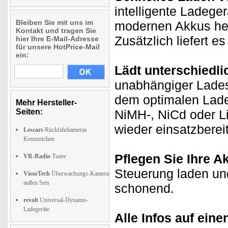
intelligente Ladege
Bleiben Sie mit uns im
modernen Akkus her
Kontakt und tragen Sie
Zusätzlich liefert e
hier Ihre E-Mail-Adresse
für unsere HotPrice-Mail
ein:
Lädt unterschiedli
unabhängiger Lades
dem optimalen Lade
Mehr Hersteller-
Seiten:
NiMH-, NiCd oder Li
wieder einsatzbereit
Lescars
Rückfahrkameras
Kennzeichen
Pflegen Sie Ihre A
VR-Radio
Tuner
Steuerung laden und
VisorTech
Überwachungs-Kamera
außen Sets
schonend.
revolt
Universal-Dynamo-
Ladegeräte
Alle Infos auf eine