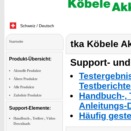
Schweiz / Deutsch
tka Köbele A
Startseite
Produkt-Übersicht:
Support- und
Aktuelle Produkte
Testergebni
Ältere Produkte
Testbericht
Alle Produkte
Handbuch-, T
Zubehör Produkte
Anleitungs-
Support-Elemente:
Häufig geste
Handbuch-, Treiber-, Video-
Downloads