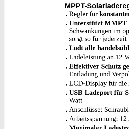
MPPT-Solarladereg
Regler für
konstant
Unterstützt MMPT
Schwankungen im opt
sorgt so für jederzei
Lädt alle handelsüb
Ladeleistung an 12 Vo
Effektiver Schutz g
Entladung und Verpo
LCD-Display für die
USB-Ladeport für S
Watt
Anschlüsse: Schraub
Arbeitsspannung: 12
Maximaler Ladestr