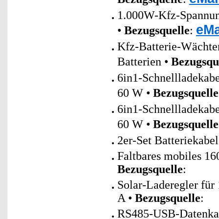
1.000W-Kfz-Spannung
eMa
•
Bezugsquelle
:
Kfz-Batterie-Wächter
Batterien •
Bezugsqu
6in1-Schnellladeka
60 W •
Bezugsquelle
6in1-Schnellladeka
60 W •
Bezugsquelle
2er-Set Batteriekabe
Faltbares mobiles 1
Bezugsquelle
:
Solar-Laderegler fü
A •
Bezugsquelle
:
RS485-USB-Datenkab