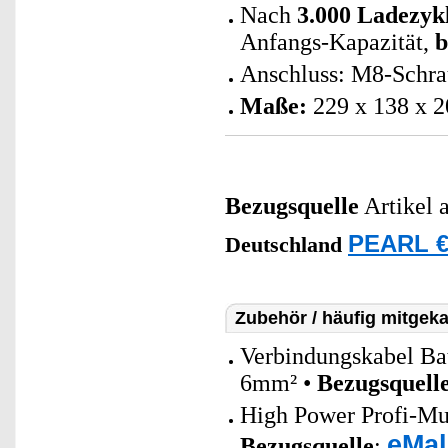
Nach
3.000 Ladezyk
Anfangs-Kapazität,
b
Anschluss: M8-Schra
Maße:
229 x 138 x 2
Bezugsquelle
Artikel 
PEARL €
Deutschland
Zubehör / häufig mitgeka
Verbindungskabel Bat
6mm² •
Bezugsquell
High Power Profi-Mul
eMal
Bezugsquelle
: