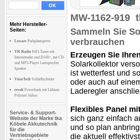
MW-1162-919
Mehr Hersteller-
Sammeln Sie Sol
Seiten:
verbrauchen
Lescars
Parkplatzsperre
VR-Radio
HiFi-Tuner mit
Erzeugen Sie Ihre
Internetradio und DAB+, mit CD-
Solarkollektor vers
und MP3-Player Lautsprecher
Speaker
ist wetterfest und 
VisorTech
Schließzylinder
oder auch auf einem
Laderegler anschlie
revolt
Powerbank mit Lithium
Polymer Akkus
Flexibles Panel m
Service- & Support-
sich ganz einfach 
Website der Marke tka
Köbele Akkutechnik
und so plan anbring
für die
die aktuell effekti
Vertriebsgebiete