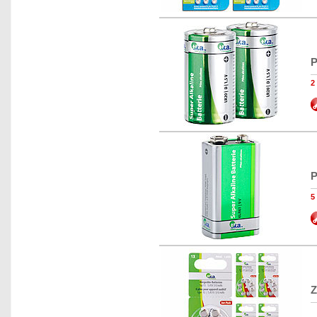
P
2
P
5
Z