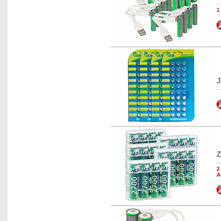
1
J
Z
2
A