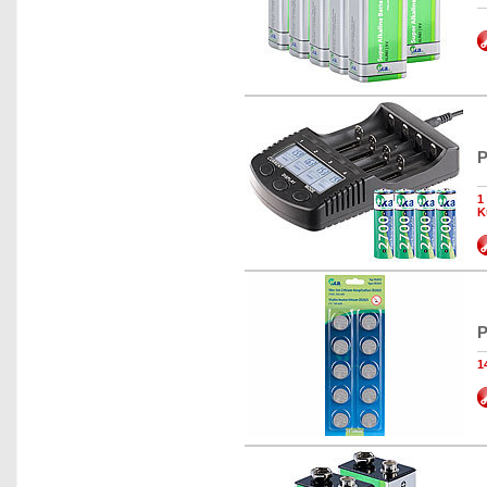
P
1
K
P
1