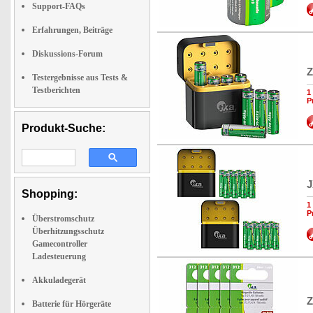
Support-FAQs
Erfahrungen, Beiträge
Diskussions-Forum
Z
Testergebnisse aus Tests &
Testberichten
1
P
Produkt-Suche:
J
Shopping:
1
P
Überstromschutz
Überhitzungsschutz
Gamecontroller
Ladesteuerung
Akkuladegerät
Z
Batterie für Hörgeräte