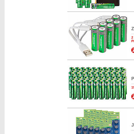
Z
2
P
P
1
J