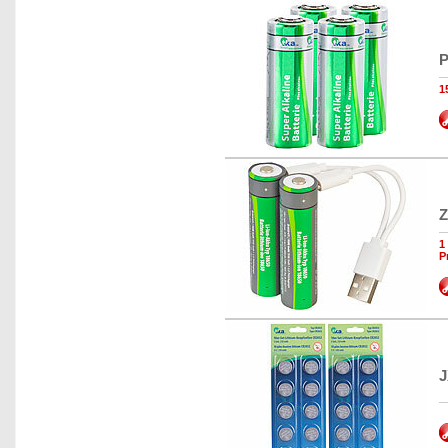
P
1
Z
1
P
J