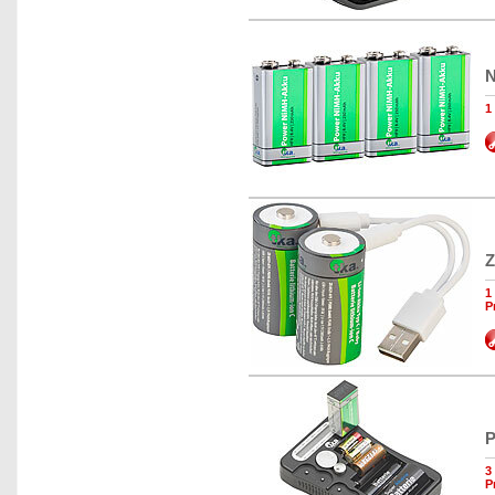
N
1
Z
1
P
P
3
P