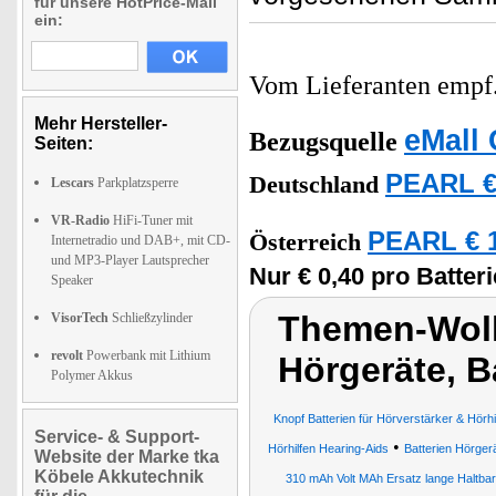
für unsere HotPrice-Mail
ein:
Vom Lieferanten emp
Mehr Hersteller-
eMall 
Bezugsquelle
Seiten:
PEARL €
Deutschland
Lescars
Parkplatzsperre
VR-Radio
HiFi-Tuner mit
PEARL € 1
Österreich
Internetradio und DAB+, mit CD-
und MP3-Player Lautsprecher
Nur € 0,40 pro Batteri
Speaker
Themen-Wolk
VisorTech
Schließzylinder
revolt
Powerbank mit Lithium
Hörgeräte, B
Polymer Akkus
Knopf Batterien für Hörverstärker & Hörh
Service- & Support-
•
Hörhilfen Hearing-Aids
Batterien Hörger
Website der Marke tka
Köbele Akkutechnik
310 mAh Volt MAh Ersatz lange Haltbar