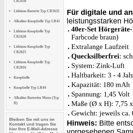
CR2450
Für digitale und a
Lithium-Batterie Typ CR1632
leistungsstarken Hö
Alkaline-Knopfzelle Typ LR41
40er-Set Hörgeräte-
Lithium-Knopfzelle Typ
Farbcode braun)
CR1620
Extralange Laufzeit
Lithium-Knopfzelle Typ
CR2025
Quecksilberfrei
: sc
Lithium-Knopfzelle Typ
System: Zink-Luft
CR2016
Haltbarkeit: 3 - 4 Jah
Knopfzelle
Kapazität: 180 mAh
Knopfzelle Typ LR44
Spannung: 1,45 Volt
Alkaline Batterien Mono (Typ
Maße (Ø x H): 7,75 
D)
Gewicht: jeweils ca. 
Bleiben Sie mit uns im
Hinweis:
Bitte ents
Kontakt und tragen Sie
hier Ihre E-Mail-Adresse
vorgesehenen Samme