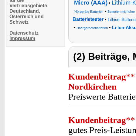
für die
Micro (AAA)
Lithium-
•
Vertriebsgebiete
Deutschland,
•
Hörgeräte Batterien
Batterien mit hoher
Österreich und
Batterietester
•
Lithium-Batterie
Schweiz
•
•
Li-Ion-Akk
Hoergeraetebatterien
Datenschutz
Impressum
(2) Beiträge,
Kundenbeitrag
**
Nordkirchen
Preiswerte Batterie
Kundenbeitrag
**
gutes Preis-Leistu