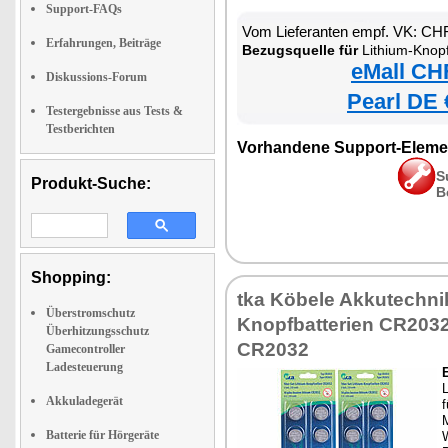
Support-FAQs
Vom Lieferanten empf. VK: CH
Erfahrungen, Beiträge
Bezugsquelle für
Lithium-Knop
eMall CH
Diskussions-Forum
Pearl DE 
Testergebnisse aus Tests &
Testberichten
Vorhandene Support-Eleme
S
Produkt-Suche:
B
Shopping:
tka Köbele Akkutechni
Überstromschutz
Knopfbatterien CR2032
Überhitzungsschutz
CR2032
Gamecontroller
Ladesteuerung
L
Akkuladegerät
f
M
Batterie für Hörgeräte