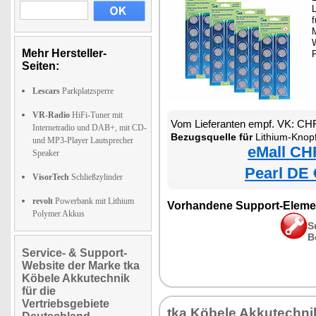
L
f
M
Mehr Hersteller-
Seiten:
Lescars
Parkplatzsperre
VR-Radio
HiFi-Tuner mit
Vom Lieferanten empf. VK: CH
Internetradio und DAB+, mit CD-
Bezugsquelle für
Lithium-Knop
und MP3-Player Lautsprecher
eMall CH
Speaker
Pearl DE 
VisorTech
Schließzylinder
revolt
Powerbank mit Lithium
Vorhandene Support-Eleme
Polymer Akkus
S
B
Service- & Support-
Website der Marke tka
Köbele Akkutechnik
für die
Vertriebsgebiete
tka Köbele Akkutechni