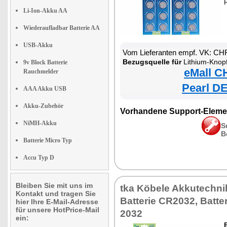
Li-Ion-Akku AA
Wiederaufladbar Batterie AA
USB-Akku
Vom Lieferanten empf. VK: CH
Bezugsquelle für
Lithium-Knop
9v Block Batterie
eMall C
Rauchmelder
Pearl DE
AAA Akku USB
Akku-Zubehör
Vorhandene Support-Eleme
NiMH-Akku
S
B
Batterie Micro Typ
Accu Typ D
Bleiben Sie mit uns im
tka Köbele Akkutechni
Kontakt und tragen Sie
Batterie CR2032, Batte
hier Ihre E-Mail-Adresse
für unsere HotPrice-Mail
2032
ein: