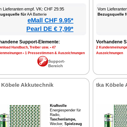
 Lieferanten empf. VK: CHF 29.95
Vom Lieferante
ugsquelle für
AA Batterie
Bezugsquelle f
eMall CHF 9.95*
Pearl DE € 7,99*
handene Support-Elemente:
Vorhandene S
wnload Handbuch, Treiber usw.
•
47
2 Kundenmeinung
enmeinungen
•
1 Pressestimmen & Auszeichnungen
Auszeichnungen
Support-
Bereich
a Köbele Akkutechnik
tka Köbele 
Kraftvolle
Energiespender für
Radio,
Taschenlampe,
Wecker,
Spielzeug