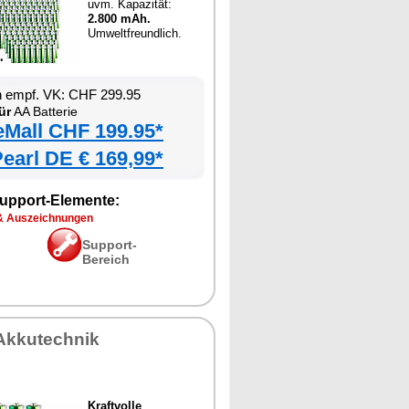
uvm. Kapazität:
2.800 mAh.
Umweltfreundlich.
n empf. VK: CHF 299.95
ür
AA Batterie
eMall CHF 199.95*
earl DE € 169,99*
upport-Elemente:
& Auszeichnungen
Support-
Bereich
Akkutechnik
Kraftvolle