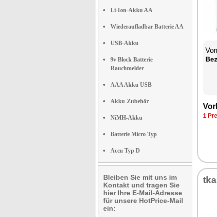
Li-Ion-Akku AA
Wiederaufladbar Batterie AA
USB-Akku
Vom
Bez
9v Block Batterie
Rauchmelder
AAA Akku USB
Akku-Zubehör
Vor
1 Pr
NiMH-Akku
Batterie Micro Typ
Accu Typ D
Bleiben Sie mit uns im
tk
Kontakt und tragen Sie
hier Ihre E-Mail-Adresse
für unsere HotPrice-Mail
ein: