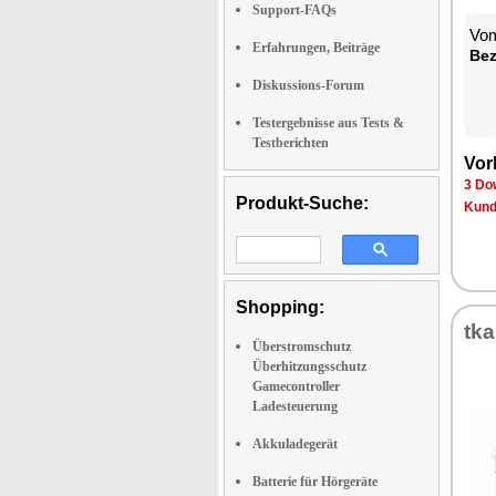
Support-FAQs
Vom
Erfahrungen, Beiträge
Bez
Diskussions-Forum
Testergebnisse aus Tests &
Testberichten
Vor
3 Do
Produkt-Suche:
Kund
Shopping:
tk
Überstromschutz
Überhitzungsschutz
Gamecontroller
Ladesteuerung
Akkuladegerät
Batterie für Hörgeräte