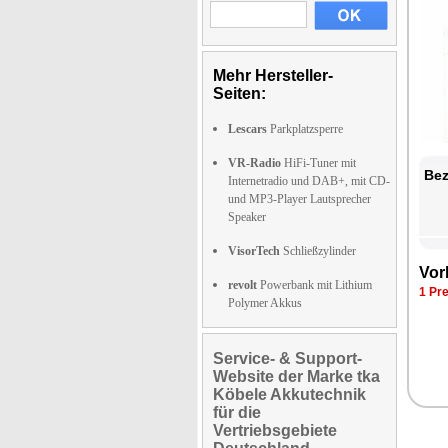
Mehr Hersteller-
Seiten:
Lescars
Parkplatzsperre
VR-Radio
HiFi-Tuner mit
Bez
Internetradio und DAB+, mit CD-
und MP3-Player Lautsprecher
Speaker
VisorTech
Schließzylinder
Vor
revolt
Powerbank mit Lithium
1 Pr
Polymer Akkus
Service- & Support-
Website der Marke tka
Köbele Akkutechnik
für die
Vertriebsgebiete