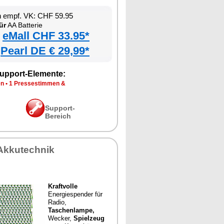
n empf. VK: CHF 59.95
ür
AA Batterie
eMall CHF 33.95*
Pearl DE € 29,99*
upport-Elemente:
en
•
1 Pressestimmen &
Support-
Bereich
Akkutechnik
Kraftvolle
Energiespender für
Radio,
Taschenlampe,
Wecker,
Spielzeug