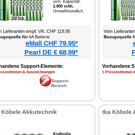
uvm. Kapazität:
2.800 mAh.
Umweltfreundlich.
 Lieferanten empf. VK: CHF 119.95
Vom Lieferante
ugsquelle für
AA Batterie
Bezugsquelle f
eMall CHF 79.95*
Pearl DE € 68,99*
P
handene Support-Elemente:
Vorhandene S
essestimmen & Auszeichnungen
1 Pressestimmen 
Support-
Bereich
a Köbele Akkutechnik
tka Köbele 
Kraftvolle