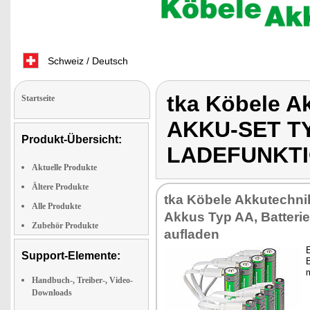
Schweiz / Deutsch
tka Köbele A
Startseite
AKKU-SET TY
Produkt-Übersicht:
LADEFUNKT
Aktuelle Produkte
Ältere Produkte
tka Köbele Akkutechnik
Alle Produkte
Akkus Typ AA, Batteri
Zubehör Produkte
aufladen
E
Support-Elemente:
B
m
Handbuch-, Treiber-, Video-
Downloads