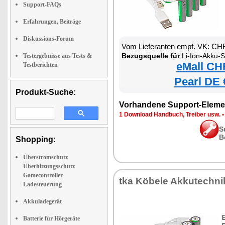
Support-FAQs
Erfahrungen, Beiträge
Diskussions-Forum
Vom Lieferanten empf. VK: CH
Bezugsquelle für
Li-Ion-Akku-Set Typ AAA u
Testergebnisse aus Tests &
eMall CH
Testberichten
Pearl DE 
Produkt-Suche:
Vorhandene Support-Eleme
1 Download Handbuch, Treiber usw.
S
B
Shopping:
Überstromschutz
Überhitzungsschutz
Gamecontroller
tka Köbele Akkutechni
Ladesteuerung
Akkuladegerät
E
Batterie für Hörgeräte