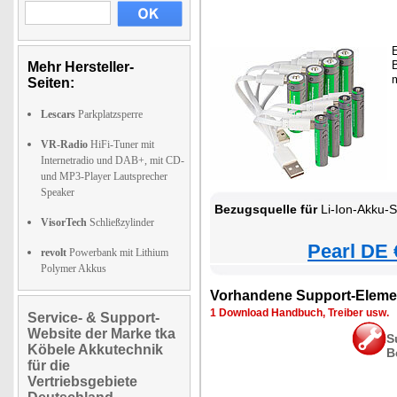
E
B
Mehr Hersteller-
m
Seiten:
Lescars
Parkplatzsperre
VR-Radio
HiFi-Tuner mit
Internetradio und DAB+, mit CD-
und MP3-Player Lautsprecher
Speaker
Bezugsquelle für
Li-Ion-Akku-Set Typ AAA u
VisorTech
Schließzylinder
Pearl DE 
revolt
Powerbank mit Lithium
Polymer Akkus
Vorhandene Support-Eleme
1 Download Handbuch, Treiber usw.
Service- & Support-
Website der Marke tka
S
Köbele Akkutechnik
B
für die
Vertriebsgebiete