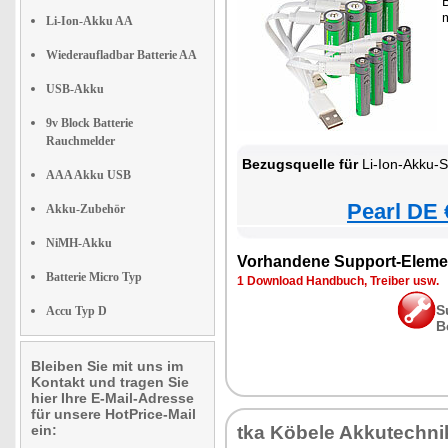
B
m
Li-Ion-Akku AA
Wiederaufladbar Batterie AA
USB-Akku
9v Block Batterie
Rauchmelder
Bezugsquelle für
Li-Ion-Akku-Set Typ AAA u
AAA Akku USB
Pearl DE 
Akku-Zubehör
NiMH-Akku
Vorhandene Support-Eleme
Batterie Micro Typ
1 Download Handbuch, Treiber usw.
S
Accu Typ D
B
Bleiben Sie mit uns im
Kontakt und tragen Sie
hier Ihre E-Mail-Adresse
für unsere HotPrice-Mail
ein:
tka Köbele Akkutechni