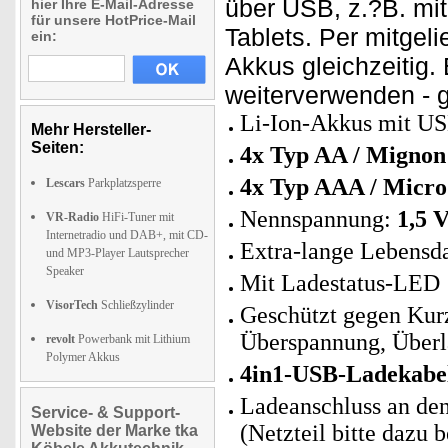
über USB, z.?B. mi
hier Ihre E-Mail-Adresse
für unsere HotPrice-Mail
Tablets. Per mitgel
ein:
Akkus gleichzeitig.
weiterverwenden - 
Li-Ion-Akkus mit USB
Mehr Hersteller-
Seiten:
4x Typ AA / Mignon
4x Typ AAA / Micr
Lescars
Parkplatzsperre
Nennspannung:
1,5 V
VR-Radio
HiFi-Tuner mit
Internetradio und DAB+, mit CD-
Extra-lange Lebensd
und MP3-Player Lautsprecher
Speaker
Mit Ladestatus-LED
VisorTech
Schließzylinder
Geschützt gegen Kurz
Überspannung, Überl
revolt
Powerbank mit Lithium
Polymer Akkus
4in1-USB-Ladekabe
Ladeanschluss an de
Service- & Support-
(Netzteil bitte dazu b
Website der Marke tka