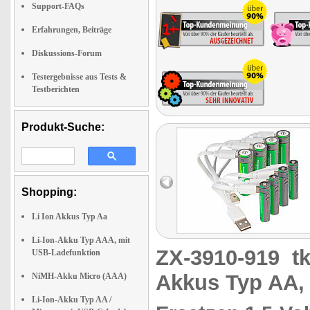
Support-FAQs
Erfahrungen, Beiträge
Diskussions-Forum
Testergebnisse aus Tests &
Testberichten
Produkt-Suche:
Shopping:
Li Ion Akkus Typ Aa
Li-Ion-Akku Typ AAA, mit
ZX-3910-919
t
USB-Ladefunktion
Akkus Typ AA, 
NiMH-Akku Micro (AAA)
Li-Ion-Akku Typ AA /