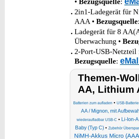
eMa
•
Bezugsquelle
:
2in1-Ladegerät für 
AAA •
Bezugsquelle
Ladegerät für 8 AA(
Überwachung •
Bezu
2-Port-USB-Netzteil 
eMal
Bezugsquelle
:
Themen-Wolk
AA, Lithium
•
Batterien zum aufladen
USB-Batteri
AA / Mignon, mit Aufbewa
•
Li-Ion-
wiederaufladbar USB-C
Baby (Typ C)
•
Zubehör Überspa
NiMH-Akkus Micro (AAA