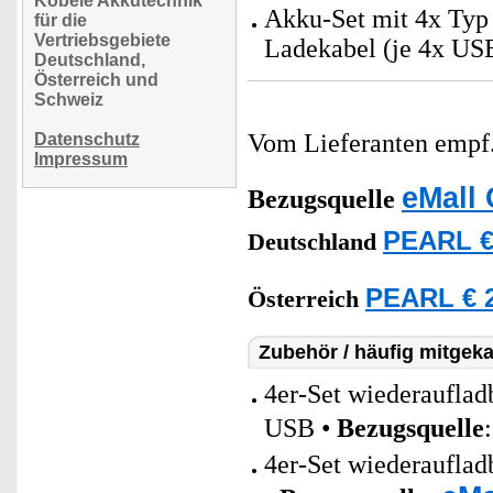
Köbele Akkutechnik
Akku-Set mit 4x Typ
für die
Vertriebsgebiete
Ladekabel (je 4x US
Deutschland,
Österreich und
Schweiz
Vom Lieferanten emp
Datenschutz
Impressum
eMall 
Bezugsquelle
PEARL €
Deutschland
PEARL € 2
Österreich
Zubehör / häufig mitgeka
4er-Set wiederaufla
USB •
Bezugsquelle
4er-Set wiederaufla