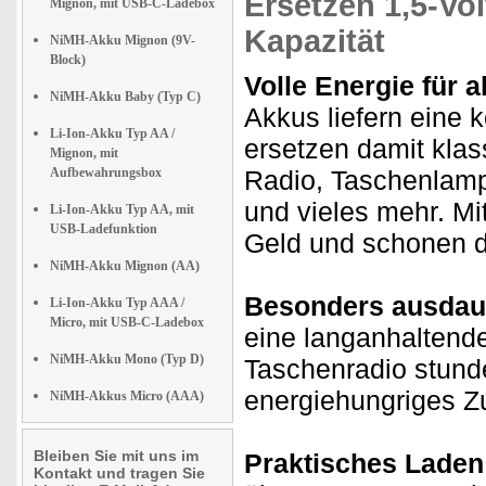
Ersetzen 1,5-Vol
Mignon, mit USB-C-Ladebox
Kapazität
NiMH-Akku Mignon (9V-
Block)
Volle Energie für a
NiMH-Akku Baby (Typ C)
Akkus liefern eine 
Li-Ion-Akku Typ AA /
ersetzen damit klass
Mignon, mit
Aufbewahrungsbox
Radio, Taschenlamp
und vieles mehr. Mi
Li-Ion-Akku Typ AA, mit
USB-Ladefunktion
Geld und schonen d
NiMH-Akku Mignon (AA)
Besonders ausdau
Li-Ion-Akku Typ AAA /
Micro, mit USB-C-Ladebox
eine langanhaltende
NiMH-Akku Mono (Typ D)
Taschenradio stunde
energiehungriges Z
NiMH-Akkus Micro (AAA)
Bleiben Sie mit uns im
Praktisches Laden
Kontakt und tragen Sie