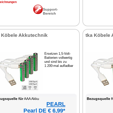
eichnungen
Support-
Bereich
a Köbele Akkutechnik
tka Köbele 
Ersetzen 1,5-Volt-
Batterien vollwertig
und sind bis zu
1.200-mal aufladbar
ugsquelle für
AAA Akku
Bezugsquelle f
PEARL
Pearl DE € 6,99*