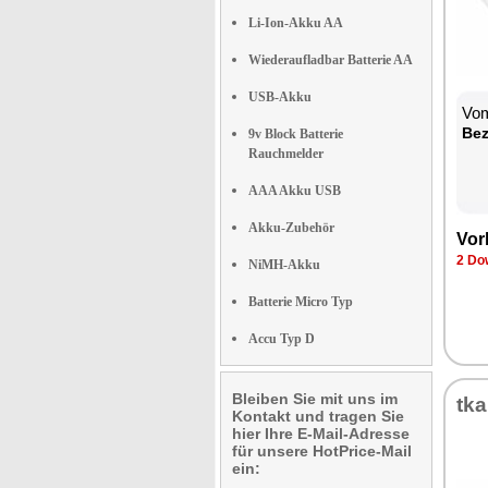
Li-Ion-Akku AA
Wiederaufladbar Batterie AA
USB-Akku
Vom
Bez
9v Block Batterie
Rauchmelder
AAA Akku USB
Akku-Zubehör
Vor
2 Do
NiMH-Akku
Batterie Micro Typ
Accu Typ D
Bleiben Sie mit uns im
tk
Kontakt und tragen Sie
hier Ihre E-Mail-Adresse
für unsere HotPrice-Mail
ein: