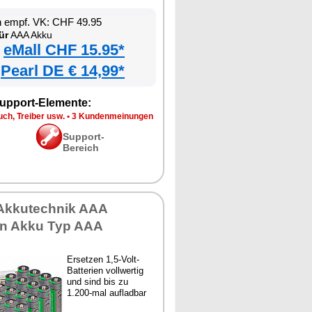
n empf. VK: CHF 49.95
ür
AAA Akku
eMall CHF 15.95*
Pearl DE € 14,99*
upport-Elemente:
ch, Treiber usw.
•
3 Kundenmeinungen
Support-
Bereich
 Akkutechnik AAA
on Akku Typ AAA
Ersetzen 1,5-Volt-
Batterien vollwertig
und sind bis zu
1.200-mal aufladbar