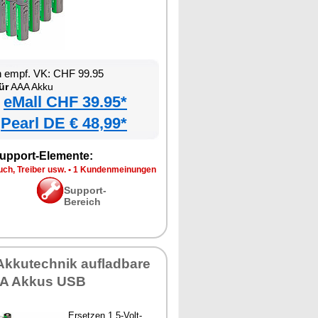
n empf. VK: CHF 99.95
ür
AAA Akku
eMall CHF 39.95*
Pearl DE € 48,99*
upport-Elemente:
ch, Treiber usw.
•
1 Kundenmeinungen
Support-
Bereich
Akkutechnik aufladbare
AAA Akkus USB
Ersetzen 1,5-Volt-