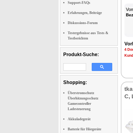
Support-FAQs
Vom
Erfahrungen, Beiträge
Bez
Diskussions-Forum
Testergebnisse aus Tests &
Testberichten
Vor
4 Do
Produkt-Suche:
Kund
Shopping:
tk
Überstromschutz
C, 
Überhitzungsschutz
Gamecontroller
Ladesteuerung
Akkuladegerät
Batterie für Hörgeräte