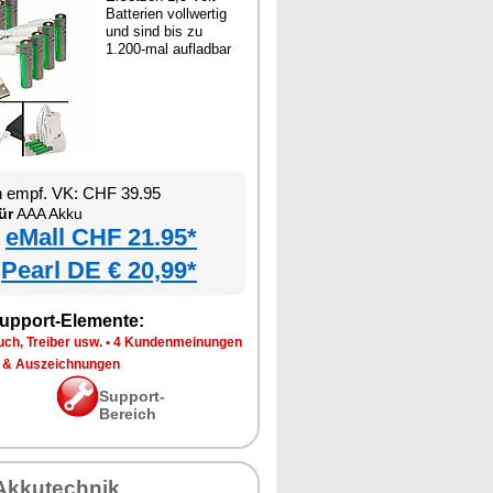
Batterien vollwertig
und sind bis zu
1.200-mal aufladbar
n empf. VK: CHF 39.95
ür
AAA Akku
eMall CHF 21.95*
Pearl DE € 20,99*
upport-Elemente:
ch, Treiber usw.
•
4 Kundenmeinungen
 & Auszeichnungen
Support-
Bereich
Akkutechnik