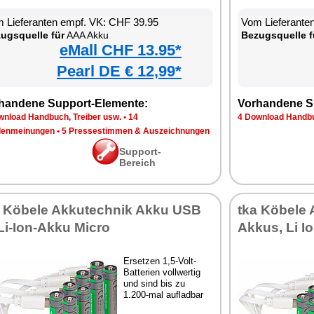
 Lieferanten empf. VK: CHF 39.95
Vom Lieferante
ugsquelle für
AAA Akku
Bezugsquelle f
eMall CHF 13.95*
Pearl DE € 12,99*
handene Support-Elemente:
Vorhandene S
wnload Handbuch, Treiber usw.
•
14
4 Download Handbu
enmeinungen
•
5 Pressestimmen & Auszeichnungen
Support-
Bereich
a Köbele Akkutechnik Akku USB
tka Köbele
Li-Ion-Akku Micro
Akkus, Li I
Ersetzen 1,5-Volt-
Batterien vollwertig
und sind bis zu
1.200-mal aufladbar