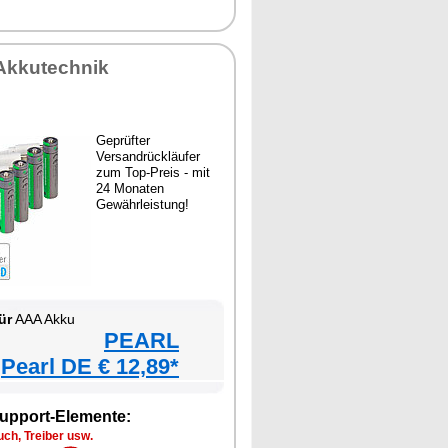
Akkutechnik
Geprüfter
Versandrückläufer
zum Top-Preis - mit
24 Monaten
Gewährleistung!
ür
AAA Akku
PEARL
Pearl DE € 12,89*
upport-Elemente:
ch, Treiber usw.