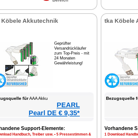
Bereich
a Köbele Akkutechnik
tka Köbele 
Geprüfter
Versandrückläufer
zum Top-Preis - mit
24 Monaten
Gewährleistung!
ugsquelle für
AAA Akku
Bezugsquelle f
PEARL
Pearl DE € 9,35*
handene Support-Elemente:
Vorhandene S
wnload Handbuch, Treiber usw.
•
5 Pressestimmen &
1 Download Handbu