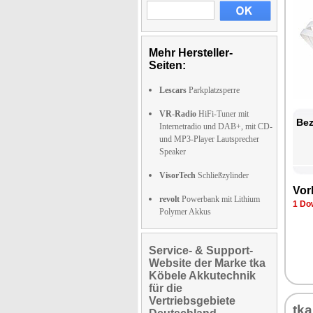
Mehr Hersteller-
Seiten:
Lescars
Parkplatzsperre
VR-Radio
HiFi-Tuner mit
Bez
Internetradio und DAB+, mit CD-
und MP3-Player Lautsprecher
Speaker
VisorTech
Schließzylinder
Vor
revolt
Powerbank mit Lithium
1 Do
Polymer Akkus
Service- & Support-
Website der Marke tka
Köbele Akkutechnik
für die
Vertriebsgebiete
tk