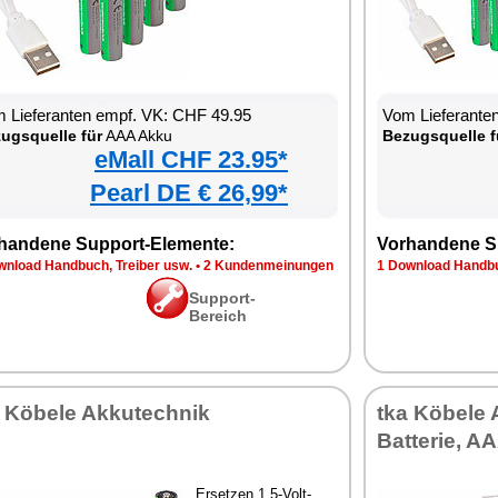
 Lieferanten empf. VK: CHF 49.95
Vom Lieferante
ugsquelle für
AAA Akku
Bezugsquelle f
eMall CHF 23.95*
Pearl DE € 26,99*
handene Support-Elemente:
Vorhandene S
wnload Handbuch, Treiber usw.
•
2 Kundenmeinungen
1 Download Handbu
Support-
Bereich
a Köbele Akkutechnik
tka Köbele 
Batterie, 
Ersetzen 1,5-Volt-