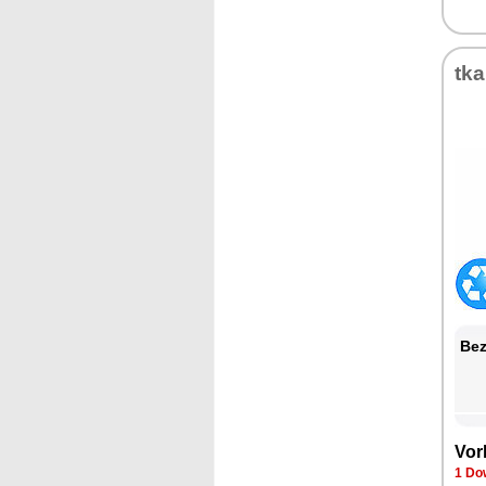
tk
Bez
Vor
1 Do