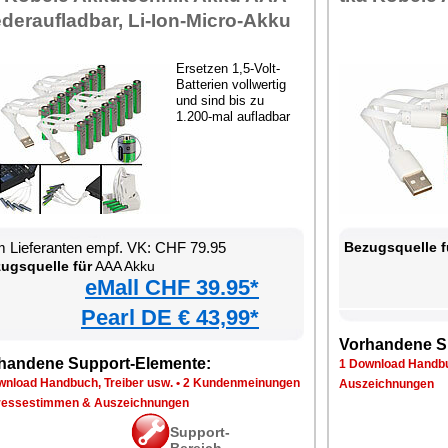
deraufladbar, Li-Ion-Micro-Akku
Ersetzen 1,5-Volt-
Batterien vollwertig
und sind bis zu
1.200-mal aufladbar
 Lieferanten empf. VK: CHF 79.95
Bezugsquelle f
ugsquelle für
AAA Akku
eMall CHF 39.95*
Pearl DE € 43,99*
Vorhandene S
handene Support-Elemente:
1 Download Handbu
wnload Handbuch, Treiber usw.
•
2 Kundenmeinungen
Auszeichnungen
ressestimmen & Auszeichnungen
Support-