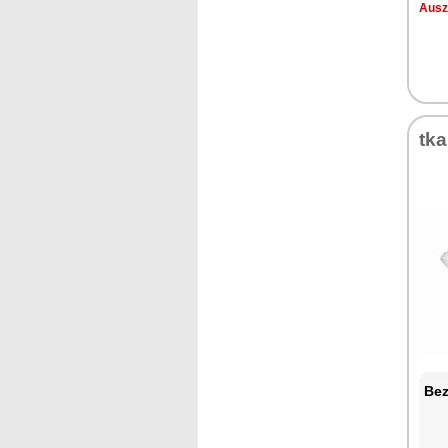
Ausz
tk
Bez