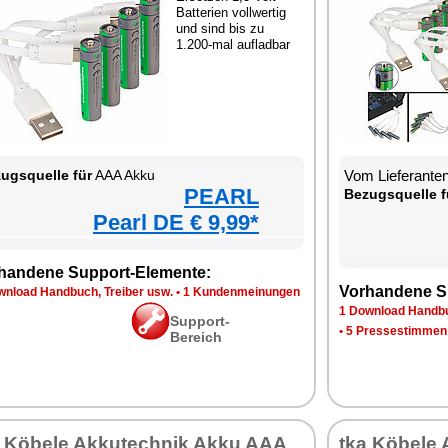
Batterien vollwertig
und sind bis zu
1.200-mal aufladbar
ugsquelle für
AAA Akku
Vom Lieferante
PEARL
Bezugsquelle f
Pearl DE € 9,99*
handene Support-Elemente:
Vorhandene S
wnload Handbuch, Treiber usw.
•
1 Kundenmeinungen
1 Download Handbu
Support-
•
5 Pressestimmen
Bereich
a Köbele Akkutechnik Akku AAA
tka Köbele 