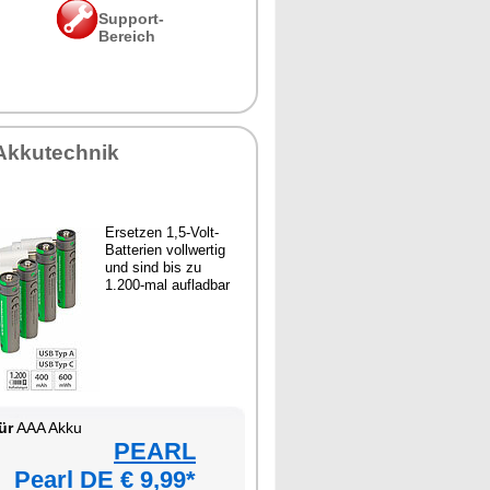
Support-
Bereich
Akkutechnik
Ersetzen 1,5-Volt-
Batterien vollwertig
und sind bis zu
1.200-mal aufladbar
ür
AAA Akku
PEARL
Pearl DE € 9,99*