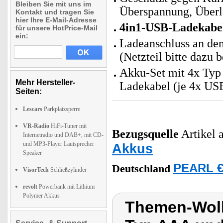
Bleiben Sie mit uns im
Überspannung, Überl
Kontakt und tragen Sie
hier Ihre E-Mail-Adresse
4in1-USB-Ladekabe
für unsere HotPrice-Mail
ein:
Ladeanschluss an de
(Netzteil bitte dazu b
Akku-Set mit 4x Typ
Mehr Hersteller-
Ladekabel (je 4x US
Seiten:
Lescars
Parkplatzsperre
VR-Radio
HiFi-Tuner mit
Bezugsquelle
Artikel a
Internetradio und DAB+, mit CD-
und MP3-Player Lautsprecher
Akkus
Speaker
PEARL €
Deutschland
VisorTech
Schließzylinder
revolt
Powerbank mit Lithium
Polymer Akkus
Themen-Wolk