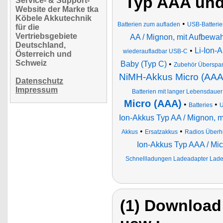
Typ AAA und
Service- & Support-
Website der Marke tka
Köbele Akkutechnik
•
Batterien zum aufladen
USB-Batteri
für die
Vertriebsgebiete
AA / Mignon, mit Aufbewa
Deutschland,
•
Li-Ion-
wiederaufladbar USB-C
Österreich und
Schweiz
Baby (Typ C)
•
Zubehör Überspa
NiMH-Akkus Micro (AAA
Datenschutz
Impressum
Batterien mit langer Lebensdauer
Micro (AAA)
•
•
Batteries
U
Ion-Akkus Typ AA / Mignon, 
•
•
Akkus
Ersatzakkus
Radios Überhi
Ion-Akkus Typ AAA / Mic
Schnellladungen Ladeadapter Ladeg
(1) Download