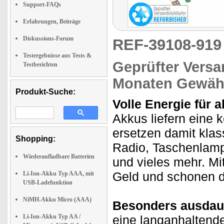
Support-FAQs
Erfahrungen, Beiträge
Diskussions-Forum
REF-39108-91
Testergebnisse aus Tests &
Geprüfter Versa
Testberichten
Monaten Gewähr
Produkt-Suche:
Volle Energie für a
Akkus liefern eine 
ersetzen damit klass
Shopping:
Radio, Taschenlamp
Wiederaufladbare Batterien
und vieles mehr. Mi
Geld und schonen d
Li-Ion-Akku Typ AAA, mit
USB-Ladefunktion
NiMH-Akku Micro (AAA)
Besonders ausdau
Li-Ion-Akku Typ AA /
eine langanhaltende