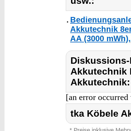
usw.:
Bedienungsanle
Akkutechnik 8er
AA (3000 mWh),
Diskussions-
Akkutechnik 
Akkutechnik:
[an error occurred 
tka Köbele A
* Preise inklusive Meh