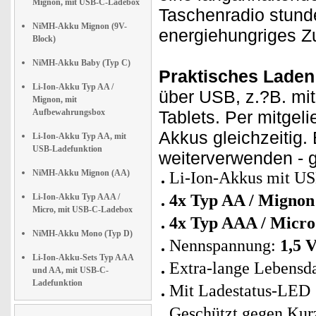
Mignon, mit USB-C-Ladebox
Taschenradio stunde
NiMH-Akku Mignon (9V-
energiehungriges Z
Block)
NiMH-Akku Baby (Typ C)
Praktisches Laden
Li-Ion-Akku Typ AA /
über USB, z.?B. mi
Mignon, mit
Aufbewahrungsbox
Tablets. Per mitgel
Akkus gleichzeitig.
Li-Ion-Akku Typ AA, mit
USB-Ladefunktion
weiterverwenden - 
NiMH-Akku Mignon (AA)
Li-Ion-Akkus mit USB
4x Typ AA / Mignon
Li-Ion-Akku Typ AAA /
Micro, mit USB-C-Ladebox
4x Typ AAA / Micr
NiMH-Akku Mono (Typ D)
Nennspannung:
1,5 V
Li-Ion-Akku-Sets Typ AAA
Extra-lange Lebensd
und AA, mit USB-C-
Ladefunktion
Mit Ladestatus-LED
Geschützt gegen Kurz