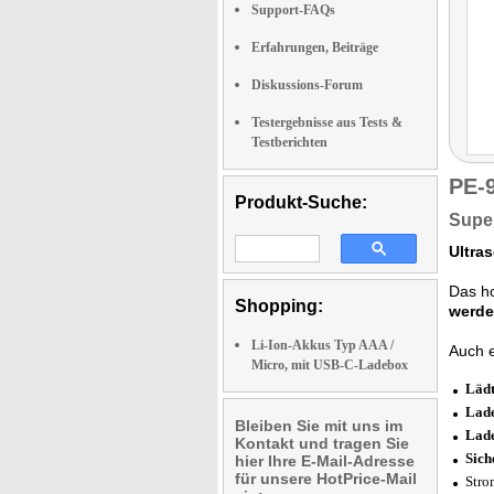
Support-FAQs
Erfahrungen, Beiträge
Diskussions-Forum
Testergebnisse aus Tests &
Testberichten
PE-
Produkt-Suche:
Super
Ultras
Das h
Shopping:
werde
Li-Ion-Akkus Typ AAA /
Auch e
Micro, mit USB-C-Ladebox
Lädt
Lade
Bleiben Sie mit uns im
Lade
Kontakt und tragen Sie
Sich
hier Ihre E-Mail-Adresse
für unsere HotPrice-Mail
Stro