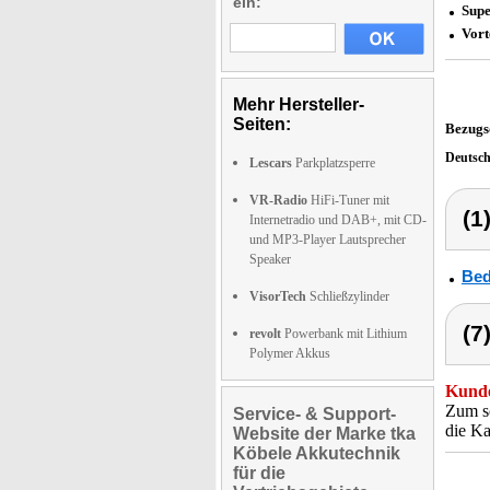
ein:
Sup
Vort
Mehr Hersteller-
Seiten:
Bezugs
Deutsc
Lescars
Parkplatzsperre
VR-Radio
HiFi-Tuner mit
(1
Internetradio und DAB+, mit CD-
und MP3-Player Lautsprecher
Speaker
Bed
VisorTech
Schließzylinder
(7
revolt
Powerbank mit Lithium
Polymer Akkus
Kunde
Zum sc
Service- & Support-
die Ka
Website der Marke tka
Köbele Akkutechnik
für die