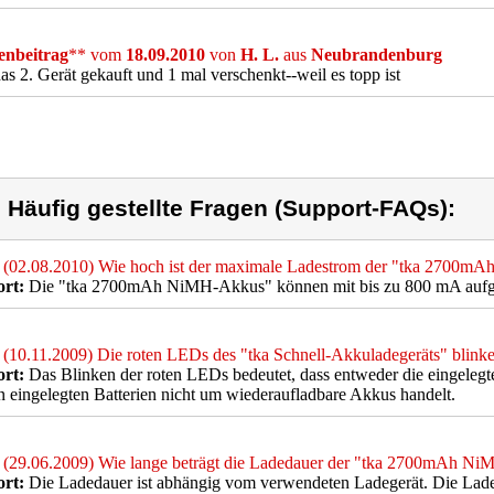
nbeitrag
** vom
18.09.2010
von
H. L.
aus
Neubrandenburg
as 2. Gerät gekauft und 1 mal verschenkt--weil es topp ist
) Häufig gestellte Fragen (Support-FAQs):
(02.08.2010) Wie hoch ist der maximale Ladestrom der "tka 2700
rt:
Die "tka 2700mAh NiMH-Akkus" können mit bis zu 800 mA aufg
(10.11.2009) Die roten LEDs des "tka Schnell-Akkuladegeräts" blinke
rt:
Das Blinken der roten LEDs bedeutet, dass entweder die eingelegte
n eingelegten Batterien nicht um wiederaufladbare Akkus handelt.
(29.06.2009) Wie lange beträgt die Ladedauer der "tka 2700mAh N
rt:
Die Ladedauer ist abhängig vom verwendeten Ladegerät. Die Lade