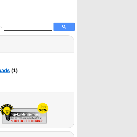
:
oads
(1)