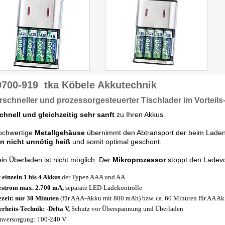
9700-919
tka Köbele Akkutechnik
schneller und prozessorgesteuerter Tischlader im Vorteils
chnell und gleichzeitig sehr sanft
zu Ihren Akkus.
ochwertige
Metallgehäuse
übernimmt den Abtransport der beim Lade
n nicht unnötig heiß
und somit optimal geschont.
in Überladen ist nicht möglich: Der
Mikroprozessor
stoppt den Ladev
 einzeln 1 bis 4 Akkus
der Typen AAA und AA
strom max. 2.700 mA,
separate LED-Ladekontrolle
zeit: nur 30 Minuten
(für AAA-Akku mit 800 mAh) bzw. ca. 60 Minuten für AA A
erheits-Technik: -Delta V,
Schutz vor Überspannung und Überladen
mversorgung: 100-240 V