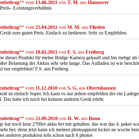
nbeitrag
** vom
13.06.2011
von
T. M.
aus
Hannover
Preis- /Leistungsverhältnis
nbeitrag
** vom
25.04.2011
von
M. M.
aus
Flieden
Gerät zum guten Preis. Einfach zu bedienen. Sehr zu Empfehlen.
nbeitrag
** vom
18.02.2011
von
F. S.
aus
Freiberg
be dieses Produkt für meine Bridge Kamera gekauft und bin mehgr als b
oßer Belastung der Akkus sehr sehr lange. Das Aufladen ist wie beschri
t nur empfehlen! F.S. aus Freiberg
nbeitrag
** vom
11.12.2010
von
S. G.
aus
Obertshausen
rät ist einfach Super. Ich kann es nur jedem empfehlen der ein Ladegerä
l. Das habe ich noch bei keinem anderen Gerät erlebt.
nbeitrag
** vom
21.09.2010
von
D. W.
aus
Bonn
ge hat noch kein 2700er akku bei mir gehalten. das war das 4. paket w
mehr her, denn jetzt kann ich meinen photoapperat locker ne woche benu
ei anderen produkten teils schon nach 8 photos