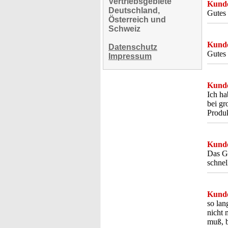
Vertriebsgebiete
Kunde
Deutschland,
Gutes 
Österreich und
Schweiz
Kunde
Datenschutz
Gutes 
Impressum
Kunde
Ich ha
bei gr
Produk
Kunde
Das Ge
schnel
Kunde
so lan
nicht 
muß, b