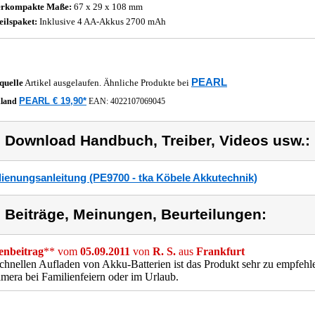
erkompakte Maße:
67 x 29 x 108 mm
eilspaket:
Inklusive 4 AA-Akkus 2700 mAh
PEARL
quelle
Artikel ausgelaufen. Ähnliche Produkte bei
PEARL € 19,90*
hland
EAN:
4022107069045
) Download Handbuch, Treiber, Videos usw.:
ienungsanleitung (PE9700 - tka Köbele Akkutechnik)
) Beiträge, Meinungen, Beurteilungen:
nbeitrag
** vom
05.09.2011
von
R. S.
aus
Frankfurt
hnellen Aufladen von Akku-Batterien ist das Produkt sehr zu empfehle
mera bei Familienfeiern oder im Urlaub.