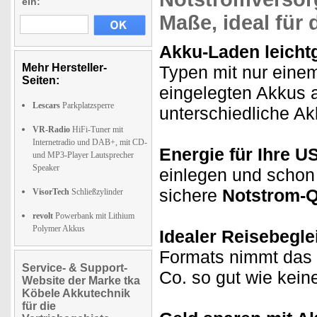
ein:
Maße, ideal für 
Akku-Laden leicht
Mehr Hersteller-
Typen mit nur einem
Seiten:
eingelegten Akkus 
Lescars
Parkplatzsperre
unterschiedliche Ak
VR-Radio
HiFi-Tuner mit
Internetradio und DAB+, mit CD-
Energie für Ihre U
und MP3-Player Lautsprecher
Speaker
einlegen und schon
sichere
Notstrom-Q
VisorTech
Schließzylinder
revolt
Powerbank mit Lithium
Polymer Akkus
Idealer Reisebeglei
Formats nimmt das
Service- & Support-
Co. so gut wie kein
Website der Marke tka
Köbele Akkutechnik
für die