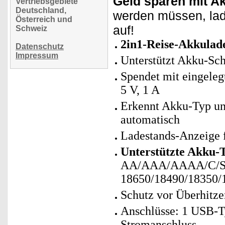
Geld sparen mit A
Vertriebsgebiete
Deutschland,
werden müssen, lad
Österreich und
auf!
Schweiz
2in1-Reise-Akkulad
Datenschutz
Impressum
Unterstützt Akku-Sc
Spendet mit eingele
5 V, 1 A
Erkennt Akku-Typ un
automatisch
Ladestands-Anzeige 
Unterstützte Akku
AA/AAA/AAAA/C/S
18650/18490/18350/
Schutz vor Überhitz
Anschlüsse: 1 USB-T
Stromanschluss