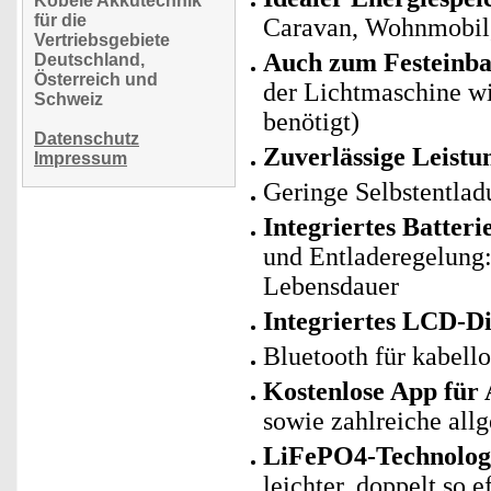
Köbele Akkutechnik
für die
Caravan, Wohnmobil,
Vertriebsgebiete
Auch zum Festeinba
Deutschland,
Österreich und
der Lichtmaschine wi
Schweiz
benötigt)
Datenschutz
Zuverlässige Leistu
Impressum
Geringe Selbstentlad
Integriertes Batte
und Entladeregelung: 
Lebensdauer
Integriertes LCD-Di
Bluetooth für kabell
Kostenlose App für
sowie zahlreiche al
LiFePO4-Technologie
leichter, doppelt so 