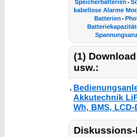
Speicherbatterien
So
•
kabellose Alarme Mod
Batterien
Pho
•
Batteriekapazitä
Spannungsanz
(1) Download
usw.:
Bedienungsanle
Akkutechnik LiF
Wh, BMS, LCD-D
Diskussions-