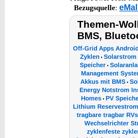
eMal
Bezugsquelle
:
Themen-Wolk
BMS, Blueto
Off-Grid Apps Androi
Zyklen
Solarstrom
•
Speicher
Solaranla
•
Management Syste
Akkus mit BMS
So
•
Energy Notstrom In
Homes
PV Speiche
•
Lithium Reservestro
tragbare tragbar RVs
Wechselrichter St
zyklenfeste zykl