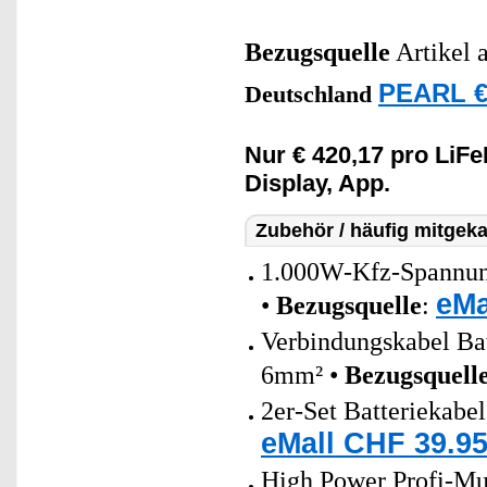
Bezugsquelle
Artikel 
PEARL € 
Deutschland
Nur € 420,17 pro LiF
Display, App.
Zubehör / häufig mitgeka
1.000W-Kfz-Spannung
eMa
•
Bezugsquelle
:
Verbindungskabel Bat
6mm² •
Bezugsquell
2er-Set Batteriekabe
eMall CHF 39.95
High Power Profi-Mul