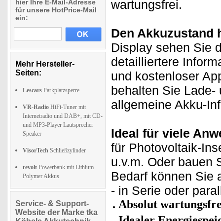
wartungsfrei.
hier Ihre E-Mail-Adresse
für unsere HotPrice-Mail
ein:
Den Akkuzustand h
Display sehen Sie d
detailliertere Info
Mehr Hersteller-
Seiten:
und kostenloser Ap
behalten Sie Lade- 
Lescars
Parkplatzsperre
allgemeine Akku-In
VR-Radio
HiFi-Tuner mit
Internetradio und DAB+, mit CD-
und MP3-Player Lautsprecher
Ideal für viele An
Speaker
für Photovoltaik-In
VisorTech
Schließzylinder
u.v.m. Oder bauen S
revolt
Powerbank mit Lithium
Bedarf können Sie 
Polymer Akkus
- in Serie oder paral
Absolut wartungsfre
Service- & Support-
Website der Marke tka
Idealer Energiespei