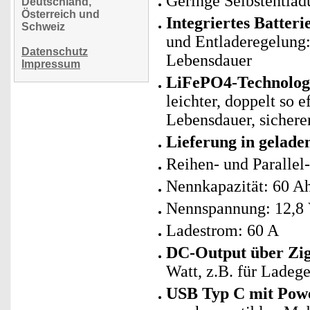
Geringe Selbstentlad
Deutschland,
Österreich und
Integriertes Batte
Schweiz
und Entladeregelung: 
Datenschutz
Lebensdauer
Impressum
LiFePO4-Technologie
leichter, doppelt so 
Lebensdauer, sicherer
Lieferung in gelad
Reihen- und Parallel
Nennkapazität: 60 A
Nennspannung: 12,8
Ladestrom: 60 A
DC-Output über Zig
Watt, z.B. für Ladege
USB Typ C mit Powe