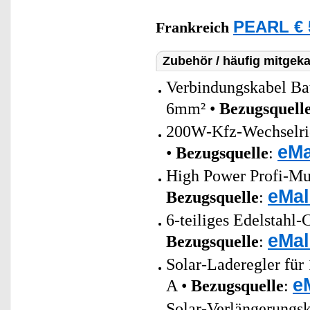
PEARL € 
Frankreich
Zubehör / häufig mitgeka
Verbindungskabel Bat
6mm² •
Bezugsquell
200W-Kfz-Wechselric
eMa
•
Bezugsquelle
:
High Power Profi-Mul
eMal
Bezugsquelle
:
6-teiliges Edelstahl
eMal
Bezugsquelle
:
Solar-Laderegler fü
e
A •
Bezugsquelle
:
Solar-Verlängerungs