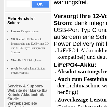
wartungsfrei.
Versorgt Ihre 12-V
Mehr Hersteller-
Strom:
dank integri
Seiten:
USB-Port Typ C und 
Lescars
Parkplatzsperre
außerdem eine Schn
VR-Radio
HiFi-Tuner mit
Power Delivery mit 
Internetradio und DAB+, mit CD-
und MP3-Player Lautsprecher
LiFePO4-Akku inklus
Speaker
kompatibel) und deut
VisorTech
Schließzylinder
LiFePO4-Akku:
revolt
Powerbank mit Lithium
Absolut wartungsfre
Polymer Akkus
Auch zum Festeinba
der Lichtmaschine wi
Service- & Support-
Website der Marke tka
benötigt)
Köbele Akkutechnik
Zuverlässige Leistu
für die
Vertriebsgebiete