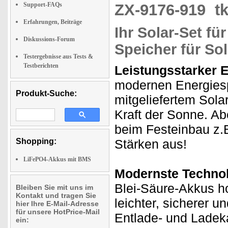
Support-FAQs
ZX-9176-919
t
Erfahrungen, Beiträge
Ihr Solar-Set fü
Diskussions-Forum
Speicher für So
Testergebnisse aus Tests &
Testberichten
Leistungsstarker 
modernen Energiesp
Produkt-Suche:
mitgeliefertem Solar
Kraft der Sonne. A
beim Festeinbau z.B
Shopping:
Stärken aus!
LiFePO4-Akkus mit BMS
Modernste Technol
Blei-Säure-Akkus h
Bleiben Sie mit uns im
Kontakt und tragen Sie
leichter, sicherer u
hier Ihre E-Mail-Adresse
für unsere HotPrice-Mail
Entlade- und Ladeka
ein: