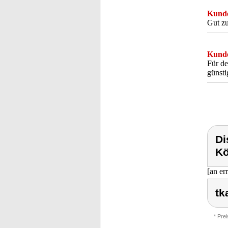
Kunde
Gut zu
Kunde
Für de
günsti
Di
Kö
[an er
tk
* Pre