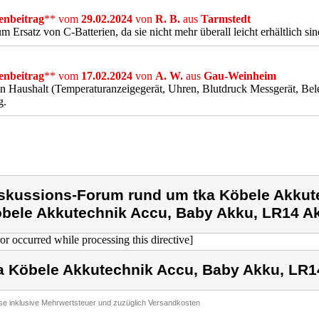
nbeitrag
** vom
29.02.2024
von
R. B.
aus
Tarmstedt
m Ersatz von C-Batterien, da sie nicht mehr überall leicht erhältlich sin
nbeitrag
** vom
17.02.2024
von
A. W.
aus
Gau-Weinheim
n Haushalt (Temperaturanzeigegerät, Uhren, Blutdruck Messgerät, Bel
g.
skussions-Forum rund um tka Köbele Akkute
bele Akkutechnik Accu, Baby Akku, LR14 Ak
ror occurred while processing this directive]
a Köbele Akkutechnik Accu, Baby Akku, LR1
ise inklusive Mehrwertsteuer und zuzüglich Versandkosten