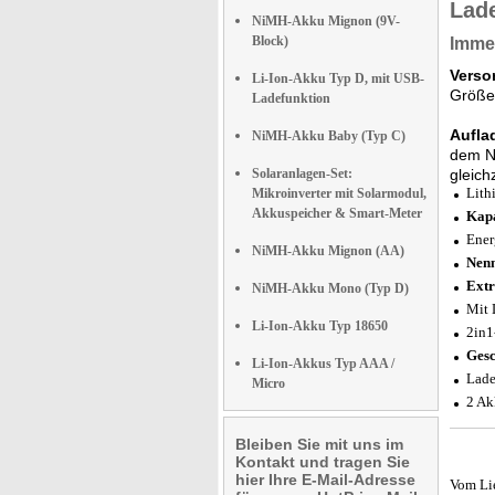
Lad
NiMH-Akku Mignon (9V-
Block)
Immer
Versor
Li-Ion-Akku Typ D, mit USB-
Größe 
Ladefunktion
Aufla
NiMH-Akku Baby (Typ C)
dem Ne
Solaranlagen-Set:
gleichz
Lith
Mikroinverter mit Solarmodul,
Akkuspeicher & Smart-Meter
Kapa
Ener
NiMH-Akku Mignon (AA)
Nenn
Extr
NiMH-Akku Mono (Typ D)
Mit 
Li-Ion-Akku Typ 18650
2in1
Gesc
Li-Ion-Akkus Typ AAA /
Lade
Micro
2 Ak
Bleiben Sie mit uns im
Kontakt und tragen Sie
hier Ihre E-Mail-Adresse
Vom Li