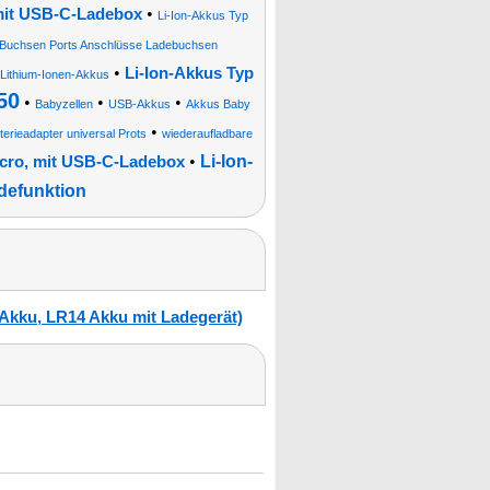
•
 mit USB-C-Ladebox
Li-Ion-Akkus Typ
Buchsen Ports Anschlüsse Ladebuchsen
•
Li-Ion-Akkus Typ
Lithium-Ionen-Akkus
50
•
•
•
Babyzellen
USB-Akkus
Akkus Baby
•
rieadapter universal Prots
wiederaufladbare
•
Li-Ion-
icro, mit USB-C-Ladebox
defunktion
Akku, LR14 Akku mit Ladegerät)