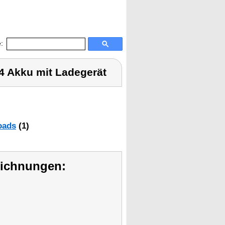
:
4 Akku mit Ladegerät
oads
(1)
eichnungen: