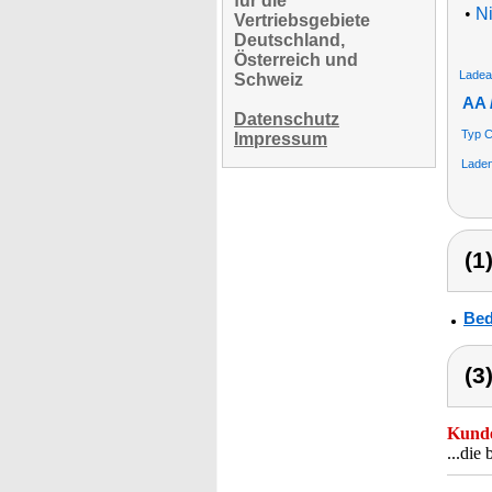
für die
•
N
Vertriebsgebiete
Deutschland,
Österreich und
Ladea
Schweiz
AA 
Datenschutz
Typ 
Impressum
Laden
(1
Bed
(3
Kunde
...die