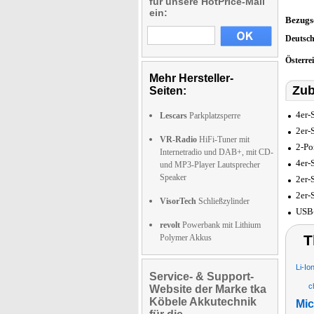
für unsere HotPrice-Mail
ein:
Bezugs
Deutsc
Österre
Mehr Hersteller-
Zub
Seiten:
4er-
Lescars
Parkplatzsperre
2er-
VR-Radio
HiFi-Tuner mit
2-Po
Internetradio und DAB+, mit CD-
4er-
und MP3-Player Lautsprecher
Speaker
2er-
2er-
VisorTech
Schließzylinder
USB-
revolt
Powerbank mit Lithium
T
Polymer Akkus
Li-I
Service- & Support-
c
Website der Marke tka
Köbele Akkutechnik
Mic