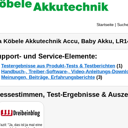
Startseite
| Suche
a Köbele Akkutechnik Accu, Baby Akku, LR1
pport- und Service-Elemente:
Testergebnisse aus Produkt-Tests & Testberichten
(1)
Handbuch-, Treiber-Software-, Video-Anleitungs-Downl
Meinungen, Beiträge, Erfahrungsberichte
(3)
ressestimmen, Test-Ergebnisse & Ausz
azit: "Ja, das ist ja mal eine