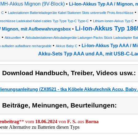
iMH-Akkus Mignon (9V-Block)
•
Li-Ion-Akkus Typ AA / Mignon,
•
•
C
Ladestationen Batterieladegeräte Kabel Stationen Slots universelle Prots Anschlüsse
•
•
nschlüsse Ladekabel Kabel cables Typ Type Typ-C Type-C
Lithium-Ionen-Akkus Typ C
Li-Ion-Akkus Typ 186
•
/ Mignon, mit Aufbewahrungsbox
•
•
C
Akkuzellen
Akkuladestationen Akkuladegeräte Ladungen Packs Stück Ladeadapter Batte
•
•
Li-Ion-Akkus Typ AAA / M
 aufladen aufladbare rechargeable
Akkus Baby C
Akku-Sets Typ AAA und AA, mit USB-C-La
) Download Handbuch, Treiber, Videos usw.:
ienungsanleitung (ZX8521 - tka Köbele Akkutechnik Accu, Baby 
) Beiträge, Meinungen, Beurteilungen:
nbeitrag
** vom
18.06.2024
von
F. S.
aus
Borna
 beste Alternative zu Batterien diesen Typs