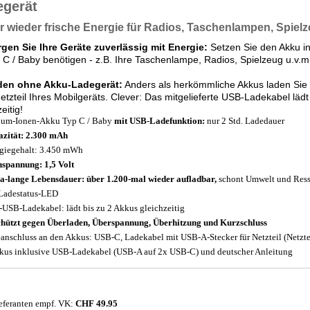
egerät
 wieder frische Energie für Radios, Taschenlampen, Spiel
gen Sie Ihre Geräte zuverlässig mit Energie:
Setzen Sie den Akku in 
C / Baby benötigen - z.B. Ihre Taschenlampe, Radios, Spielzeug u.v.m
den ohne Akku-Ladegerät:
Anders als herkömmliche Akkus laden Sie d
tzteil Ihres Mobilgeräts. Clever: Das mitgelieferte USB-Ladekabel läd
eitig!
ium-Ionen-Akku Typ C / Baby
mit USB-Ladefunktion:
nur 2 Std. Ladedauer
zität: 2.300 mAh
giegehalt: 3.450 mWh
spannung: 1,5 Volt
a-lange Lebensdauer: über 1.200-mal wieder aufladbar,
schont Umwelt und Res
Ladestatus-LED
-USB-Ladekabel: lädt bis zu 2 Akkus gleichzeitig
hützt gegen Überladen, Überspannung, Überhitzung und Kurzschluss
anschluss an den Akkus: USB-C, Ladekabel mit USB-A-Stecker für Netzteil (Netzteil
kus inklusive USB-Ladekabel (USB-A auf 2x USB-C) und deutscher Anleitung
eferanten empf. VK:
CHF 49.95