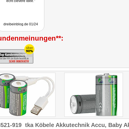
echt clevere Idee."
dreibeinblog.de 01/24
undenmeinungen**:
8521-919
tka Köbele Akkutechnik Accu, Baby A