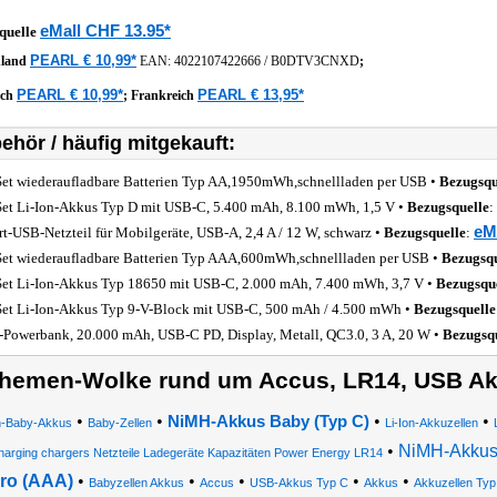
eMall CHF 13.95*
quelle
PEARL € 10,99*
hland
EAN:
4022107422666
/
B0DTV3CNXD
;
PEARL € 10,99*
PEARL € 13,95*
ich
;
Frankreich
ehör / häufig mitgekauft:
Set wiederaufladbare Batterien Typ AA,1950mWh,schnellladen per USB •
Bezugsqu
Set Li-Ion-Akkus Typ D mit USB-C, 5.400 mAh, 8.100 mWh, 1,5 V •
Bezugsquelle
:
eM
rt-USB-Netzteil für Mobilgeräte, USB-A, 2,4 A / 12 W, schwarz •
Bezugsquelle
:
Set wiederaufladbare Batterien Typ AAA,600mWh,schnellladen per USB •
Bezugsqu
Set Li-Ion-Akkus Typ 18650 mit USB-C, 2.000 mAh, 7.400 mWh, 3,7 V •
Bezugsqu
Set Li-Ion-Akkus Typ 9-V-Block mit USB-C, 500 mAh / 4.500 mWh •
Bezugsquelle
Powerbank, 20.000 mAh, USB-C PD, Display, Metall, QC3.0, 3 A, 20 W •
Bezugsq
hemen-Wolke rund um Accus, LR14, USB A
•
•
•
•
NiMH-Akkus Baby (Typ C)
on-Baby-Akkus
Baby-Zellen
Li-Ion-Akkuzellen
•
NiMH-Akkus
harging chargers Netzteile Ladegeräte Kapazitäten Power Energy LR14
ro (AAA)
•
•
•
•
•
Babyzellen Akkus
Accus
USB-Akkus Typ C
Akkus
Akkuzellen Typ