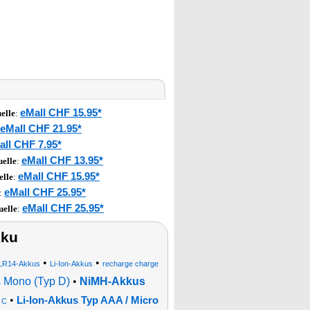
eMall CHF 15.95*
elle
:
eMall CHF 21.95*
all CHF 7.95*
eMall CHF 13.95*
elle
:
eMall CHF 15.95*
elle
:
eMall CHF 25.95*
:
eMall CHF 25.95*
uelle
:
kku
•
•
LR14-Akkus
Li-Ion-Akkus
recharge charge
 Mono (Typ D)
•
NiMH-Akkus
•
Li-Ion-Akkus Typ AAA / Micro
 C