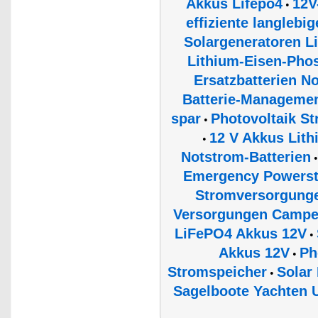
Akkus Lifepo4
12V
•
effiziente langlebi
Solargeneratoren 
Lithium-Eisen-Phos
Ersatzbatterien N
Batterie-Managemen
spar
Photovoltaik S
•
12 V Akkus Lit
•
Notstrom-Batterien
Emergency Powerst
Stromversorgunge
Versorgungen Campe
LiFePO4 Akkus 12V
•
Akkus 12V
Ph
•
Stromspeicher
Solar
•
Sagelboote Yachten U