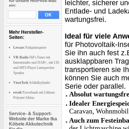
für unsere HotPrice-Mail
leichter, sicherer u
ein:
Entlade- und Ladeka
wartungsfrei.
Mehr Hersteller-
Ideal für viele An
Seiten:
für Photovoltaik-In
Lescars
Parkplatzsperre
Sie ihn auch fest z
VR-Radio
HiFi-Tuner mit
ausklappbaren Trage
Internetradio und DAB+, mit CD-
transportieren sie 
und MP3-Player Lautsprecher
Speaker
können Sie auch meh
VisorTech
Schließzylinder
Serie oder parallel.
revolt
Powerbank mit Lithium
Absolut wartungsfre
Polymer Akkus
Idealer Energiespei
Caravan, Wohnmobil,
Service- & Support-
Website der Marke tka
Auch zum Festeinba
Köbele Akkutechnik
der Lichtmaschine wi