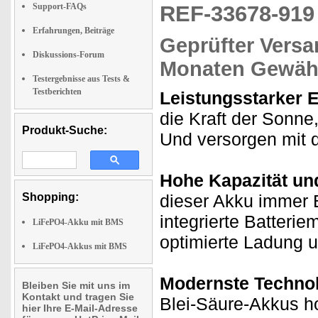
Support-FAQs
REF-33678-91
Erfahrungen, Beiträge
Geprüfter Versa
Diskussions-Forum
Monaten Gewähr
Testergebnisse aus Tests &
Testberichten
Leistungsstarker 
die Kraft der Sonne
Produkt-Suche:
Und versorgen mit d
Hohe Kapazität und
Shopping:
dieser Akku immer 
integrierte Batter
LiFePO4-Akku mit BMS
optimierte Ladung 
LiFePO4-Akkus mit BMS
Modernste Technol
Bleiben Sie mit uns im
Kontakt und tragen Sie
Blei-Säure-Akkus h
hier Ihre E-Mail-Adresse