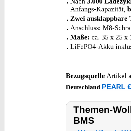
Nach
3.000 Ladezyk
Anfangs-Kapazität,
b
Zwei ausklappbare 
Anschluss: M8-Schra
Maße:
ca. 35 x 25 x
LiFePO4-Akku inklus
Bezugsquelle
Artikel 
PEARL €
Deutschland
Themen-Wolk
BMS