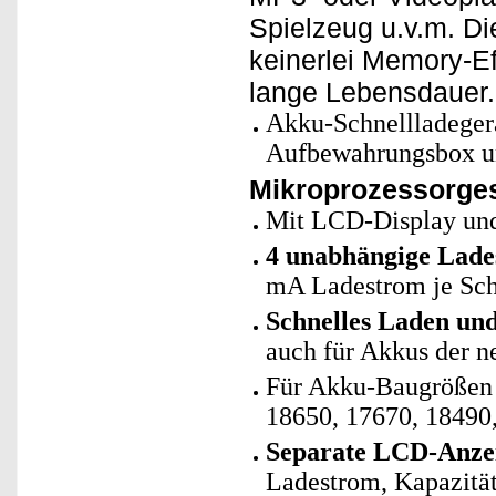
Spielzeug u.v.m. Di
keinerlei Memory-E
lange Lebensdauer.
Akku-Schnellladeger
Aufbewahrungsbox un
Mikroprozessorges
Mit LCD-Display un
4 unabhängige Lade
mA Ladestrom je Scha
Schnelles Laden un
auch für Akkus der n
Für Akku-Baugrößen 
18650, 17670, 18490
Separate LCD-Anzei
Ladestrom, Kapazität