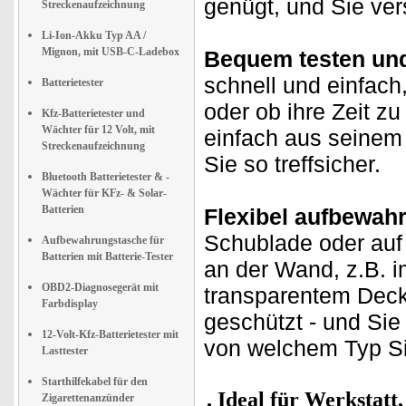
genügt, und Sie ver
Streckenaufzeichnung
Li-Ion-Akku Typ AA /
Mignon, mit USB-C-Ladebox
Bequem testen und 
schnell und einfach
Batterietester
oder ob ihre Zeit z
Kfz-Batterietester und
Wächter für 12 Volt, mit
einfach aus seinem
Streckenaufzeichnung
Sie so treffsicher.
Bluetooth Batterietester & -
Wächter für KFz- & Solar-
Batterien
Flexibel aufbewah
Schublade oder auf
Aufbewahrungstasche für
Batterien mit Batterie-Tester
an der Wand, z.B. i
OBD2-Diagnosegerät mit
transparentem Deck
Farbdisplay
geschützt - und Sie 
12-Volt-Kfz-Batterietester mit
von welchem Typ Si
Lasttester
Starthilfekabel für den
Ideal für Werkstatt
Zigarettenanzünder