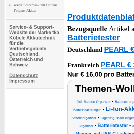
revolt
Powerbank mit Lithium
Polymer Akkus
Produktdatenblat
Service- & Support-
Bezugsquelle
Artikel a
Website der Marke tka
Batterietester
Köbele Akkutechnik
für die
PEARL €
Vertriebsgebiete
Deutschland
Deutschland,
Österreich und
PEARL € 
Frankreich
Schweiz
Nur € 16,00 pro Batte
Datenschutz
Impressum
Themen-Wolk
•
2in1-Batterie-Organizer
Batteries or
Li-Ion-Ak
•
Batteriehalterungen
•
Batterieorganizer
Lagerung-Halter einge
•
Batterietester
•
Organizer
A
Mignon, mit USB-C-Ladebo