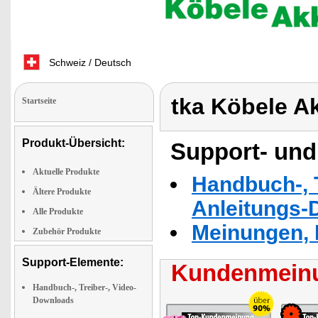
Schweiz / Deutsch
tka Köbele A
Startseite
Produkt-Übersicht:
Support- und
Aktuelle Produkte
Handbuch-, T
Ältere Produkte
Anleitungs-
Alle Produkte
Meinungen, 
Zubehör Produkte
Support-Elemente:
Kundenmeinu
Handbuch-, Treiber-, Video-
Downloads