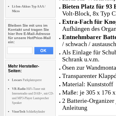
Bieten Platz für 93 
Li-Ion-Akkus Typ AAA /
Micro
Volt-Block, 8x Typ C
Extra-Fach für Knop
Bleiben Sie mit uns im
Aufhängen des Organ
Kontakt und tragen Sie
hier Ihre E-Mail-Adresse
Entnehmbarer Batte
für unsere HotPrice-Mail
ein:
/ schwach / austausc
Als Einlage für Sch
Schrank u.v.m.
Mehr Hersteller-
Ösen zur Wandmont
Seiten:
Transparenter Klapp
Lescars
Parkplatzsperre
Material: Kunststoff
VR-Radio
HiFi-Tuner mit
Maße: je 305 x 176 x
Internetradio und DAB+, mit CD-
und MP3-Player Lautsprecher
2 Batterie-Organizer 
Speaker
Anleitung
VisorTech
Schließzylinder