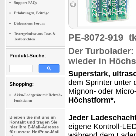
Support-FAQs
Erfahrungen, Beiträge
Diskussions-Forum
Testergebnisse aus Tests &
PE-8072-919
t
Testberichten
Der Turbolader:
Produkt-Suche:
wieder in Höchs
Superstark, ultras
dem Sprinter unter 
Shopping:
Mignon- oder Micr
Akku-Ladegeräte mit Refresh-
Höchstform*.
Funktionen
Jeder Ladeschacht 
Bleiben Sie mit uns im
Kontakt und tragen Sie
eigene Kontroll-LE
hier Ihre E-Mail-Adresse
für unsere HotPrice-Mail
während dem Laden 