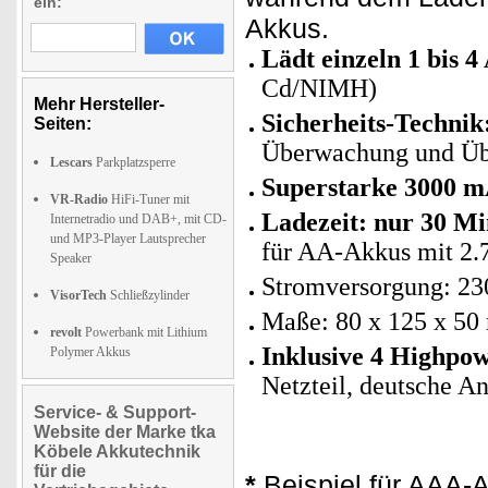
ein:
Akkus.
Lädt einzeln 1 bis 4
Cd/NIMH)
Mehr Hersteller-
Sicherheits-Technik
Seiten:
Überwachung und Üb
Lescars
Parkplatzsperre
Superstarke 3000 
VR-Radio
HiFi-Tuner mit
Ladezeit: nur 30 M
Internetradio und DAB+, mit CD-
und MP3-Player Lautsprecher
für AA-Akkus mit 2
Speaker
Stromversorgung: 23
VisorTech
Schließzylinder
Maße: 80 x 125 x 5
revolt
Powerbank mit Lithium
Inklusive 4 Highpo
Polymer Akkus
Netzteil, deutsche An
Service- & Support-
Website der Marke tka
Köbele Akkutechnik
für die
*
Beispiel für AAA-