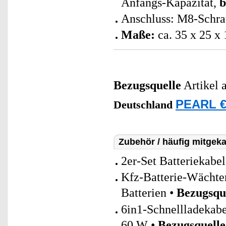
Anfangs-Kapazität,
b
Anschluss: M8-Schra
Maße:
ca. 35 x 25 x
Bezugsquelle
Artikel 
PEARL €
Deutschland
Zubehör / häufig mitgeka
2er-Set Batteriekabe
Kfz-Batterie-Wächter
Batterien •
Bezugsqu
6in1-Schnellladeka
60 W •
Bezugsquelle