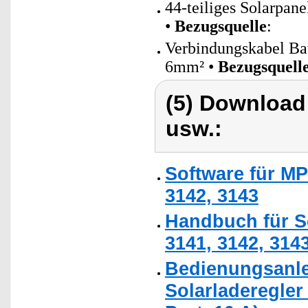
44-teiliges Solarpan
•
Bezugsquelle
:
Verbindungskabel Bat
6mm² •
Bezugsquell
(5) Download
usw.:
Software für MP
3142, 3143
Handbuch für S
3141, 3142, 314
Bedienungsanle
Solarladeregler 