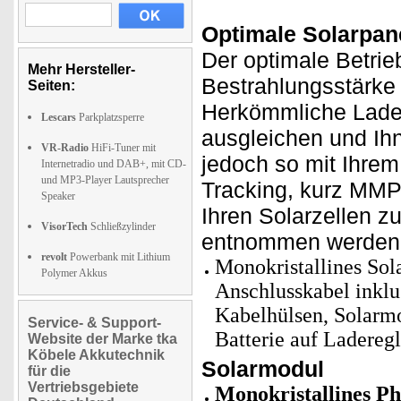
Optimale Solarpane
Der optimale Betrie
Mehr Hersteller-
Bestrahlungsstärke
Seiten:
Herkömmliche Lade
Lescars
Parkplatzsperre
ausgleichen und Ih
VR-Radio
HiFi-Tuner mit
jedoch so mit Ihre
Internetradio und DAB+, mit CD-
und MP3-Player Lautsprecher
Tracking, kurz MMPT
Speaker
Ihren Solarzellen z
VisorTech
Schließzylinder
entnommen werden
revolt
Powerbank mit Lithium
Monokristallines So
Polymer Akkus
Anschlusskabel inkl
Kabelhülsen, Solarm
Service- & Support-
Batterie auf Ladereg
Website der Marke tka
Köbele Akkutechnik
Solarmodul
für die
Vertriebsgebiete
Monokristallines Ph