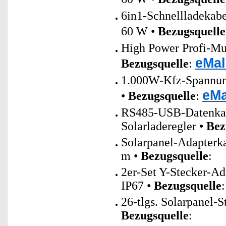
6in1-Schnellladeka
60 W •
Bezugsquelle
High Power Profi-Mul
eMal
Bezugsquelle
:
1.000W-Kfz-Spannung
eMa
•
Bezugsquelle
:
RS485-USB-Datenkab
Solarladeregler •
Bez
Solarpanel-Adapterk
m •
Bezugsquelle
:
2er-Set Y-Stecker-Ad
IP67 •
Bezugsquelle
:
26-tlgs. Solarpanel-
Bezugsquelle
: