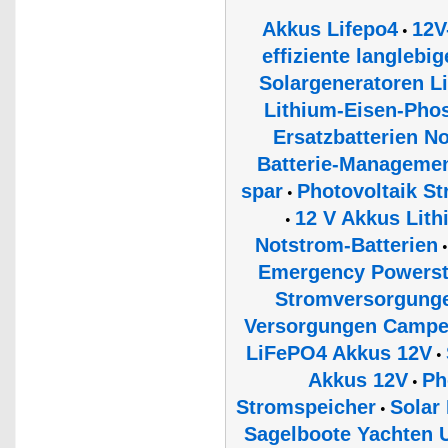
Akkus Lifepo4
12V
•
effiziente langlebi
Solargeneratoren 
Lithium-Eisen-Phos
Ersatzbatterien N
Batterie-Managemen
spar
Photovoltaik S
•
12 V Akkus Lit
•
Notstrom-Batterien
Emergency Powerst
Stromversorgunge
Versorgungen Campe
LiFePO4 Akkus 12V
•
Akkus 12V
Ph
•
Stromspeicher
Solar
•
Sagelboote Yachten U