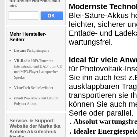
für unsere HotPrice-Mail
Modernste Technol
ein:
Blei-Säure-Akkus h
leichter, sicherer u
Entlade- und Ladeka
Mehr Hersteller-
Seiten:
wartungsfrei.
Lescars
Parkplatzsperre
Ideal für viele An
VR-Radio
HiFi-Tuner mit
Internetradio und DAB+, mit CD-
für Photovoltaik-In
und MP3-Player Lautsprecher
Sie ihn auch fest z
Speaker
ausklappbaren Trage
VisorTech
Schließzylinder
transportieren sie 
revolt
Powerbank mit Lithium
können Sie auch meh
Polymer Akkus
Serie oder parallel.
Absolut wartungsfre
Service- & Support-
Website der Marke tka
Idealer Energiespei
Köbele Akkutechnik