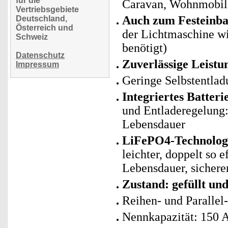
für die
Caravan, Wohnmobil,
Vertriebsgebiete
Auch zum Festeinba
Deutschland,
Österreich und
der Lichtmaschine wi
Schweiz
benötigt)
Datenschutz
Zuverlässige Leistu
Impressum
Geringe Selbstentlad
Integriertes Batte
und Entladeregelung: 
Lebensdauer
LiFePO4-Technologie
leichter, doppelt so 
Lebensdauer, sicherer
Zustand: gefüllt un
Reihen- und Parallel
Nennkapazität: 150 