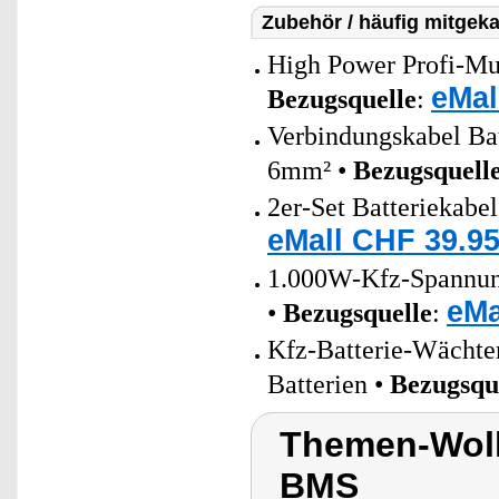
Zubehör / häufig mitgeka
High Power Profi-Mul
eMal
Bezugsquelle
:
Verbindungskabel Bat
6mm² •
Bezugsquell
2er-Set Batteriekabe
eMall CHF 39.95
1.000W-Kfz-Spannung
eMa
•
Bezugsquelle
:
Kfz-Batterie-Wächter
Batterien •
Bezugsqu
Themen-Wolk
BMS