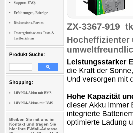
Support-FAQs
Erfahrungen, Beiträge
Diskussions-Forum
ZX-3367-919
t
Testergebnisse aus Tests &
Hocheffizienter
Testberichten
umweltfreundli
Produkt-Suche:
Leistungsstarker 
die Kraft der Sonne
Und versorgen mit d
Shopping:
LiFePO4-Akku mit BMS
Hohe Kapazität und
dieser Akku immer 
LiFePO4-Akkus mit BMS
integrierte Batter
Bleiben Sie mit uns im
optimierte Ladung 
Kontakt und tragen Sie
hier Ihre E-Mail-Adresse