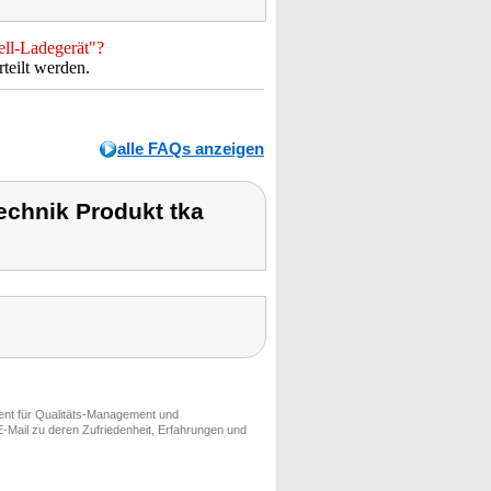
ell-Ladegerät"?
teilt werden.
alle FAQs anzeigen
chnik Produkt tka
ment für Qualitäts-Management und
-Mail zu deren Zufriedenheit, Erfahrungen und