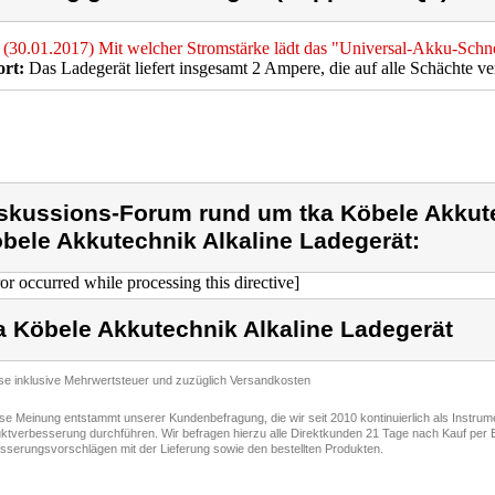
(30.01.2017) Mit welcher Stromstärke lädt das "Universal-Akku-Schn
rt:
Das Ladegerät liefert insgesamt 2 Ampere, die auf alle Schächte ver
skussions-Forum rund um tka Köbele Akkute
bele Akkutechnik Alkaline Ladegerät:
ror occurred while processing this directive]
a Köbele Akkutechnik Alkaline Ladegerät
ise inklusive Mehrwertsteuer und zuzüglich Versandkosten
ese Meinung entstammt unserer Kundenbefragung, die wir seit 2010 kontinuierlich als Instru
ktverbesserung durchführen. Wir befragen hierzu alle Direktkunden 21 Tage nach Kauf per E
sserungsvorschlägen mit der Lieferung sowie den bestellten Produkten.