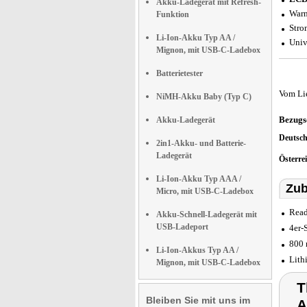
Akku-Ladegerät mit Refresh-
Warn
Funktion
Stro
Li-Ion-Akku Typ AA /
Univ
Mignon, mit USB-C-Ladebox
Batterietester
Vom Li
NiMH-Akku Baby (Typ C)
Bezugs
Akku-Ladegerät
Deutsc
2in1-Akku- und Batterie-
Ladegerät
Österre
Li-Ion-Akku Typ AAA /
Zub
Micro, mit USB-C-Ladebox
Read
Akku-Schnell-Ladegerät mit
USB-Ladeport
4er-
800 
Li-Ion-Akkus Typ AA /
Lith
Mignon, mit USB-C-Ladebox
T
Bleiben Sie mit uns im
A