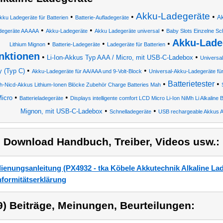
Akku-Ladegeräte
•
•
•
Ak
kku Ladegeräte für Batterien
Batterie-Aufladegeräte
•
•
•
degeräte AA AAA
Akku-Ladegeräte
Akku Ladegeräte universal
Baby Slots Einzelne S
Akku-Ladeg
•
•
•
Lithium Mignon
Batterie-Ladegeräte
Ladegeräte für Batterien
nktionen
•
•
Li-Ion-Akkus Typ AAA / Micro, mit USB-C-Ladebox
Universal
•
•
 (Typ C)
Akku-Ladegeräte für AA/AAA und 9-Volt-Block
Universal-Akku-Ladegeräte fü
•
Batterietester
•
h-Nicd-Akkus Lithium-Ionen Blöcke Zubehör Charge Batteries Mah
•
•
icro
Batterieladegeräte
Displays intelligente comfort LCD Micro Li-Ion NiMh Li Alkaline B
•
•
Mignon, mit USB-C-Ladebox
Schnelladegeräte
USB rechargeable Akkus AA
) Download Handbuch, Treiber, Videos usw.:
ienungsanleitung (PX4932 - tka Köbele Akkutechnik Alkaline Lad
formitätserklärung
9) Beiträge, Meinungen, Beurteilungen: