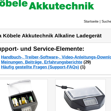
Startseite
| Suche
a Köbele Akkutechnik Alkaline Ladegerät
pport- und Service-Elemente:
Handbuch-, Treiber-Software-, Video-Anleitungs-Downl
Meinungen, Beiträge, Erfahrungsberichte
(29)
Häufig gestellte Fragen (Support-FAQs)
(1)