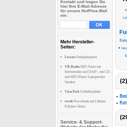
Kontakt und tragen Sie
hier Ihre E-Mail-Adresse
A
für unsere HotPrice-Mail
ein:
La
Fu
Baby
Mehr Hersteller-
Seiten:
•
Nim
M
Lescars
Parkplatzsperre
VR-Radio
HiFi-Tuner mit
Internetradio und DAB+, mit CD-
und MP3-Player Lautsprecher
(2
Speaker
VisorTech
Schließzylinder
Bed
revolt
Powerbank mit Lithium
Kon
Polymer Akkus
(2
Service- & Support-