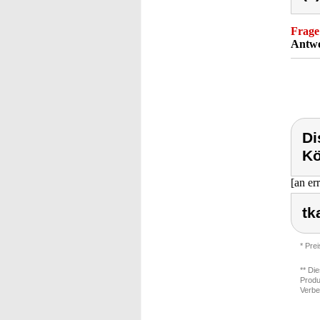
Frage
Antwo
Di
Kö
[an er
tk
* Pre
** Di
Produ
Verbe