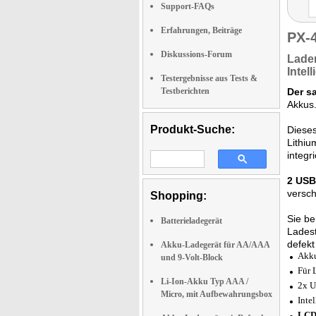
Support-FAQs
Erfahrungen, Beiträge
PX-
Diskussions-Forum
Lade
Intel
Testergebnisse aus Tests &
Testberichten
Der sa
Akkus.
Produkt-Suche:
Dieses
Lithiu
integri
2 US
versch
Shopping:
Sie be
Batterieladegerät
Ladest
defekt
Akku-Ladegerät für AA/AAA
Akku
und 9-Volt-Block
Für 
Li-Ion-Akku Typ AAA /
2x U
Micro, mit Aufbewahrungsbox
Inte
LCD-