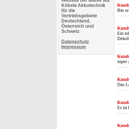
Website der Marke tka
Kunde
Köbele Akkutechnik
Bin se
für die
Vertriebsgebiete
Deutschland,
Österreich und
Kunde
Schweiz
Ein to
Dekoli
Datenschutz
Impressum
Kunde
super
Kunde
Das La
Kunde
Es ist
Kunde