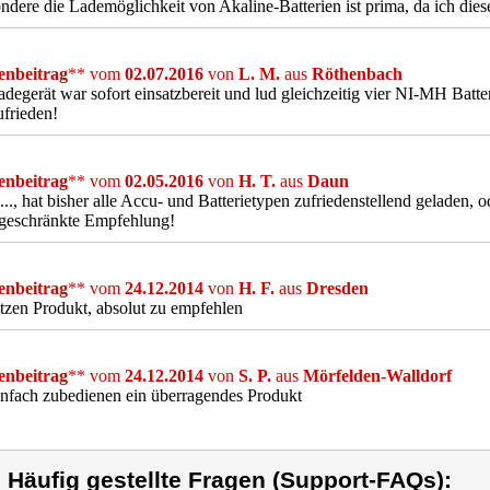
ndere die Lademöglichkeit von Akaline-Batterien ist prima, da ich dies
nbeitrag
** vom
02.07.2016
von
L. M.
aus
Röthenbach
degerät war sofort einsatzbereit und lud gleichzeitig vier NI-MH Batteri
ufrieden!
nbeitrag
** vom
02.05.2016
von
H. T.
aus
Daun
..., hat bisher alle Accu- und Batterietypen zufriedenstellend geladen,
geschränkte Empfehlung!
nbeitrag
** vom
24.12.2014
von
H. F.
aus
Dresden
itzen Produkt, absolut zu empfehlen
nbeitrag
** vom
24.12.2014
von
S. P.
aus
Mörfelden-Walldorf
infach zubedienen ein überragendes Produkt
) Häufig gestellte Fragen (Support-FAQs):