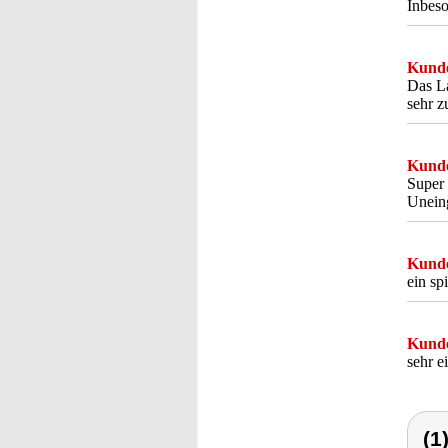
Inbeso
Kunde
Das La
sehr z
Kunde
Super 
Unein
Kunde
ein sp
Kunde
sehr e
(1