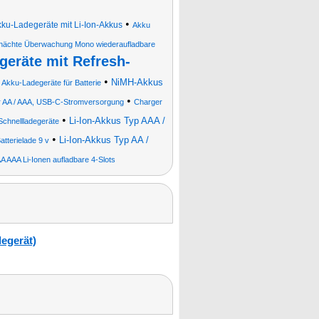
•
ku-Ladegeräte mit Li-Ion-Akkus
Akku
chächte Überwachung Mono wiederaufladbare
eräte mit Refresh-
•
NiMH-Akkus
 Akku-Ladegeräte für Batterie
•
r AA / AAA, USB-C-Stromversorgung
Charger
•
Li-Ion-Akkus Typ AAA /
Schnellladegeräte
•
Li-Ion-Akkus Typ AA /
atterielade 9 v
 AAA Li-Ionen aufladbare 4-Slots
egerät)