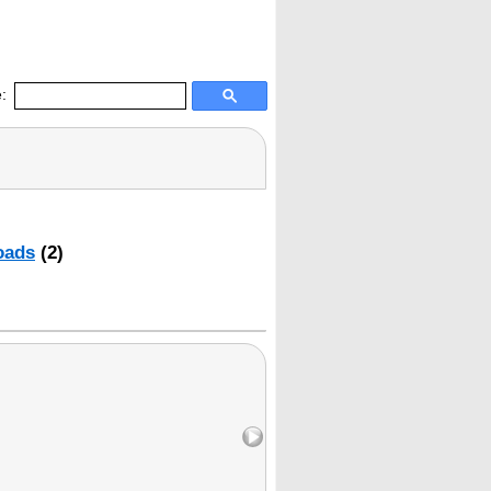
:
oads
(2)