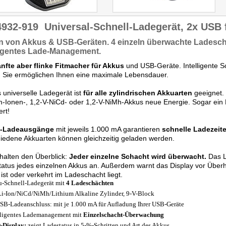
4932-919
Universal-Schnell-Ladegerät, 2x USB 
n
von Akkus & USB-Geräten. 4 einzeln überwachte Ladesc
ligentes Lade-Management.
nfte aber flinke Fitmacher für Akkus
und USB-Geräte. Intelligente 
 Sie ermöglichen Ihnen eine maximale Lebensdauer.
 universelle Ladegerät ist
für alle zylindrischen Akkuarten
geeignet. 
m-Ionen-, 1,2-V-NiCd- oder 1,2-V-NiMh-Akkus neue Energie. Sogar ein 
ert!
B-Ladeausgänge
mit jeweils 1.000 mA garantieren
schnelle Ladezeite
iedene Akkuarten können gleichzeitig geladen werden.
halten den Überblick:
Jeder einzelne Schacht wird überwacht.
Das L
atus jedes einzelnen Akkus an. Außerdem warnt das Display vor Überh
 ist oder verkehrt im Ladeschacht liegt.
-Schnell-Ladegerät mit
4 Ladeschächten
Li-Ion/NiCd/NiMh/Lithium Alkaline Zylinder, 9-V-Block
SB-Ladeanschluss: mit je 1.000 mA für Aufladung Ihrer USB-Geräte
lligentes Lademanagement mit
Einzelschacht-Überwachung
Display:
zeigt Ladestatus in 5-%-Schritten und Art des Akkus