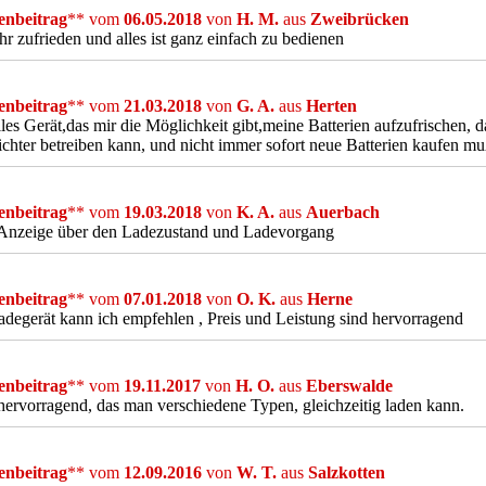
nbeitrag
** vom
06.05.2018
von
H. M.
aus
Zweibrücken
hr zufrieden und alles ist ganz einfach zu bedienen
nbeitrag
** vom
21.03.2018
von
G. A.
aus
Herten
lles Gerät,das mir die Möglichkeit gibt,meine Batterien aufzufrischen,
chter betreiben kann, und nicht immer sofort neue Batterien kaufen mu
nbeitrag
** vom
19.03.2018
von
K. A.
aus
Auerbach
 Anzeige über den Ladezustand und Ladevorgang
nbeitrag
** vom
07.01.2018
von
O. K.
aus
Herne
degerät kann ich empfehlen , Preis und Leistung sind hervorragend
nbeitrag
** vom
19.11.2017
von
H. O.
aus
Eberswalde
 hervorragend, das man verschiedene Typen, gleichzeitig laden kann.
nbeitrag
** vom
12.09.2016
von
W. T.
aus
Salzkotten