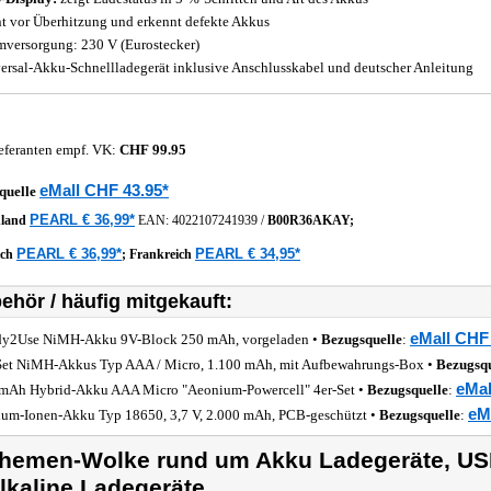
t vor Überhitzung und erkennt defekte Akkus
mversorgung: 230 V (Eurostecker)
ersal-Akku-Schnellladegerät inklusive Anschlusskabel und deutscher Anleitung
eferanten empf. VK:
CHF 99.95
eMall CHF 43.95*
quelle
PEARL € 36,99*
hland
EAN:
4022107241939
/
B00R36AKAY;
PEARL € 36,99*
PEARL € 34,95*
ich
;
Frankreich
ehör / häufig mitgekauft:
eMall CHF 
y2Use NiMH-Akku 9V-Block 250 mAh, vorgeladen •
Bezugsquelle
:
Set NiMH-Akkus Typ AAA / Micro, 1.100 mAh, mit Aufbewahrungs-Box •
Bezugsqu
eMal
mAh Hybrid-Akku AAA Micro "Aeonium-Powercell" 4er-Set •
Bezugsquelle
:
eM
ium-Ionen-Akku Typ 18650, 3,7 V, 2.000 mAh, PCB-geschützt •
Bezugsquelle
:
hemen-Wolke rund um Akku Ladegeräte, US
lkaline Ladegeräte