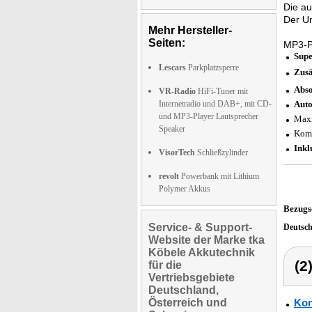
Die au
Der U
Mehr Hersteller-
Seiten:
MP3-P
Supe
Lescars
Parkplatzsperre
Zusä
Abso
VR-Radio
HiFi-Tuner mit
Internetradio und DAB+, mit CD-
Auto
und MP3-Player Lautsprecher
Maxi
Speaker
Komp
Inkl
VisorTech
Schließzylinder
revolt
Powerbank mit Lithium
Polymer Akkus
Bezugs
Service- & Support-
Deutsc
Website der Marke tka
Köbele Akkutechnik
(2
für die
Vertriebsgebiete
Deutschland,
Österreich und
Kon