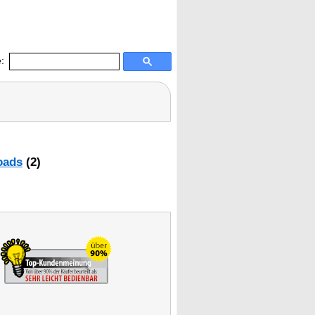
:
oads
(2)