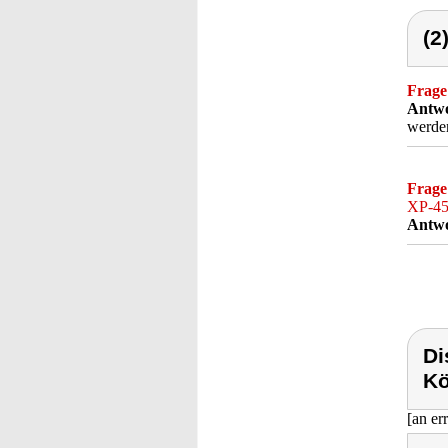
(2
Frage
Antwo
werde
Frage
XP-45"
Antwo
Di
Kö
[an er