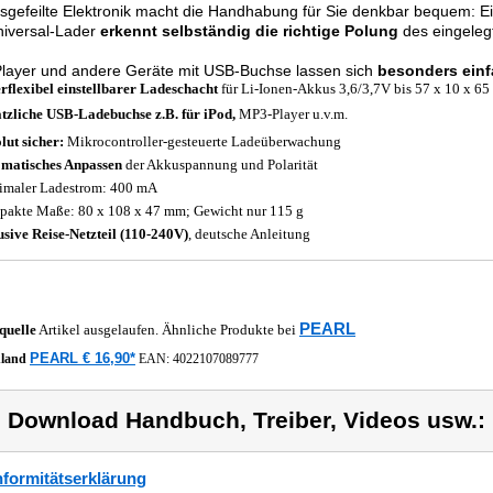
sgefeilte Elektronik macht die Handhabung für Sie denkbar bequem: Ein
niversal-Lader
erkennt selbständig die richtige Polung
des eingeleg
layer und andere Geräte mit USB-Buchse lassen sich
besonders einf
rflexibel einstellbarer Ladeschacht
für Li-Ionen-Akkus 3,6/3,7V bis 57 x 10 x 
tzliche USB-Ladebuchse z.B. für iPod,
MP3-Player u.v.m.
lut sicher:
Mikrocontroller-gesteuerte Ladeüberwachung
matisches Anpassen
der Akkuspannung und Polarität
maler Ladestrom: 400 mA
akte Maße: 80 x 108 x 47 mm; Gewicht nur 115 g
usive Reise-Netzteil (110-240V)
, deutsche Anleitung
PEARL
quelle
Artikel ausgelaufen. Ähnliche Produkte bei
PEARL € 16,90*
hland
EAN:
4022107089777
) Download Handbuch, Treiber, Videos usw.:
formitätserklärung