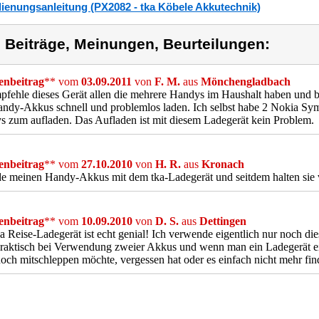
ienungsanleitung (PX2082 - tka Köbele Akkutechnik)
) Beiträge, Meinungen, Beurteilungen:
nbeitrag
** vom
03.09.2011
von
F. M.
aus
Mönchengladbach
pfehle dieses Gerät allen die mehrere Handys im Haushalt haben und b
andy-Akkus schnell und problemlos laden. Ich selbst habe 2 Nokia S
 zum aufladen. Das Aufladen ist mit diesem Ladegerät kein Problem.
nbeitrag
** vom
27.10.2010
von
H. R.
aus
Kronach
de meinen Handy-Akkus mit dem tka-Ladegerät und seitdem halten sie v
nbeitrag
** vom
10.09.2010
von
D. S.
aus
Dettingen
a Reise-Ladegerät ist echt genial! Ich verwende eigentlich nur noch d
raktisch bei Verwendung zweier Akkus und wenn man ein Ladegerät ein
och mitschleppen möchte, vergessen hat oder es einfach nicht mehr find