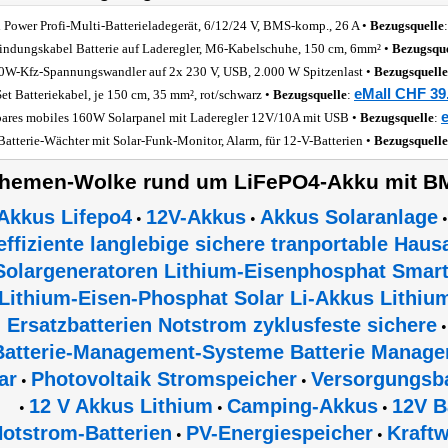
 Power Profi-Multi-Batterieladegerät, 6/12/24 V, BMS-komp., 26 A •
Bezugsquelle
indungskabel Batterie auf Laderegler, M6-Kabelschuhe, 150 cm, 6mm² •
Bezugsque
0W-Kfz-Spannungswandler auf 2x 230 V, USB, 2.000 W Spitzenlast •
Bezugsquelle
eMall CHF 39
Set Batteriekabel, je 150 cm, 35 mm², rot/schwarz •
Bezugsquelle
:
bares mobiles 160W Solarpanel mit Laderegler 12V/10A mit USB •
Bezugsquelle
:
Batterie-Wächter mit Solar-Funk-Monitor, Alarm, für 12-V-Batterien •
Bezugsquelle
hemen-Wolke rund um LiFePO4-Akku mit B
Akkus Lifepo4
12V-Akkus
Akkus Solaranlage
•
•
effiziente langlebige sichere tranportable Hau
Solargeneratoren Lithium-Eisenphosphat Smar
Lithium-Eisen-Phosphat Solar Li-Akkus Lithiu
Ersatzbatterien Notstrom zyklusfeste sichere
Batterie-Management-Systeme Batterie Manage
ar
Photovoltaik Stromspeicher
Versorgungsba
•
•
12 V Akkus Lithium
Camping-Akkus
12V B
•
•
•
otstrom-Batterien
PV-Energiespeicher
Kraftw
•
•