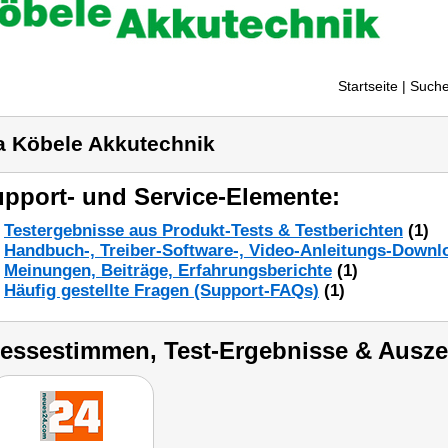
Startseite
| Suche
a Köbele Akkutechnik
pport- und Service-Elemente:
Testergebnisse aus Produkt-Tests & Testberichten
(1)
Handbuch-, Treiber-Software-, Video-Anleitungs-Downl
Meinungen, Beiträge, Erfahrungsberichte
(1)
Häufig gestellte Fragen (Support-FAQs)
(1)
ressestimmen, Test-Ergebnisse & Ausz