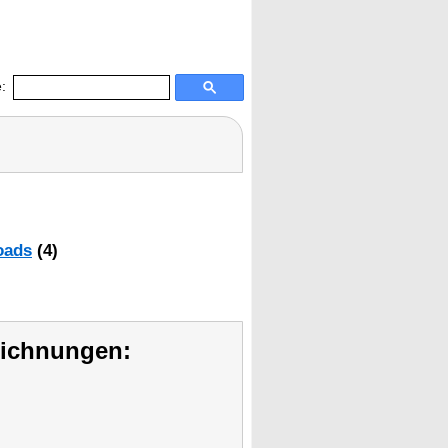
:
oads
(4)
eichnungen: