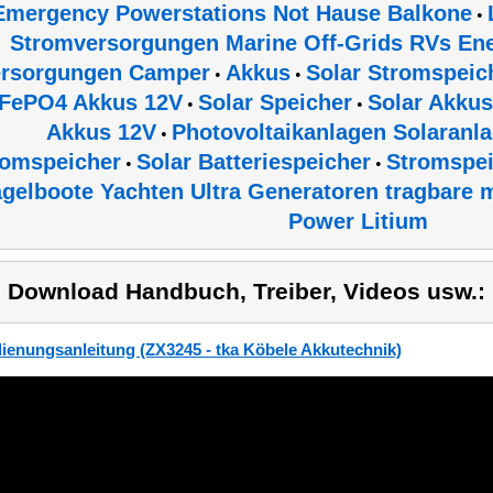
Emergency Powerstations Not Hause Balkone
•
Stromversorgungen Marine Off-Grids RVs Ene
ersorgungen Camper
Akkus
Solar Stromspeic
•
•
iFePO4 Akkus 12V
Solar Speicher
Solar Akkus
•
•
Akkus 12V
Photovoltaikanlagen Solaranla
•
romspeicher
Solar Batteriespeicher
Stromspei
•
•
gelboote Yachten Ultra Generatoren tragbare m
Power Litium
) Download Handbuch, Treiber, Videos usw.:
ienungsanleitung (ZX3245 - tka Köbele Akkutechnik)