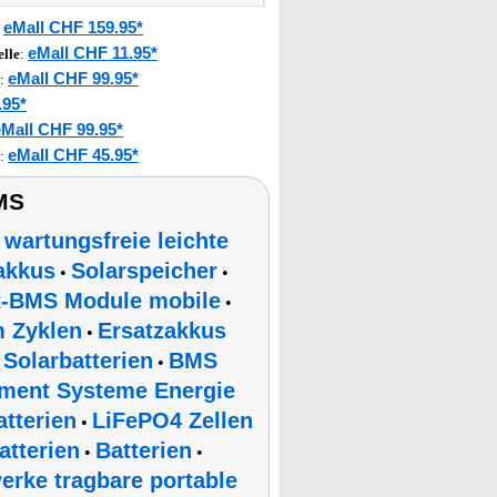
eMall CHF 159.95*
:
eMall CHF 11.95*
lle
:
eMall CHF 99.95*
:
.95*
eMall CHF 99.95*
eMall CHF 45.95*
:
MS
wartungsfreie leichte
•
sakkus
Solarspeicher
•
•
t-BMS Module mobile
•
m Zyklen
Ersatzakkus
•
Solarbatterien
BMS
•
•
ment Systeme Energie
tterien
LiFePO4 Zellen
•
atterien
Batterien
•
•
erke tragbare portable