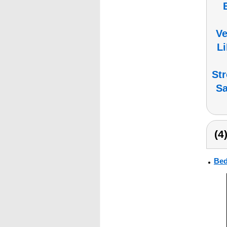
V
L
St
Sa
(4
Bed