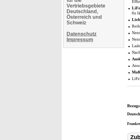
für die
Effi
Vertriebsgebiete
LiFe
Deutschland,
6x l
Österreich und
Lief
Schweiz
Reih
Nenn
Datenschutz
Impressum
Nenn
Lade
Nac
Ausk
Ansc
Maß
LiFe
Bezugs
Deutsc
Frankr
Zub