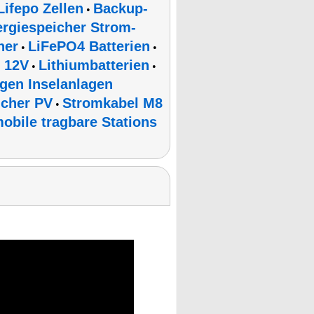
Lifepo Zellen
Backup-
•
rgiespeicher Strom-
her
LiFePO4 Batterien
•
•
 12V
Lithiumbatterien
•
•
gen Inselanlagen
cher PV
Stromkabel M8
•
obile tragbare Stations