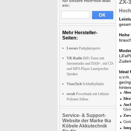
für unsere HotPrice-Mail
ZX-
ein:
Hoche
Leist
gesamm
Mehr Hersteller-
Hohe 
Seiten:
brauch
Lescars
Parkplatzsperre
Moder
LiFePO
VR-Radio
HiFi-Tuner mit
Zudem 
Internetradio und DAB+, mit CD-
und MP3-Player Lautsprecher
Ideal
Speaker
u.v.m.
gering
VisorTech
Schließzylinder
hinter
Abso
revolt
Powerbank mit Lithium
Idea
Polymer Akkus
Auch
Glei
Service- & Support-
Zuve
Website der Marke tka
Geri
Köbele Akkutechnik
Inte