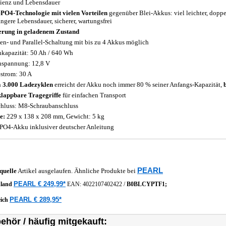
zienz und Lebensdauer
PO4-Technologie mit vielen Vorteilen
gegenüber Blei-Akkus: viel leichter, doppe
ängere Lebensdauer, sicherer, wartungsfrei
erung in geladenem Zustand
en- und Parallel-Schaltung mit bis zu 4 Akkus möglich
kapazität: 50 Ah / 640 Wh
spannung: 12,8 V
strom: 30 A
h
3.000 Ladezyklen
erreicht der Akku noch immer 80 % seiner Anfangs-Kapazität,
lappbare Tragegriffe
für einfachen Transport
hluss: M8-Schraubanschluss
e:
229 x 138 x 208 mm, Gewicht: 5 kg
PO4-Akku inklusiver deutscher Anleitung
PEARL
quelle
Artikel ausgelaufen. Ähnliche Produkte bei
PEARL € 249,99*
hland
EAN:
4022107402422
/
B0BLCYPTF1;
PEARL € 289,95*
eich
ehör / häufig mitgekauft: