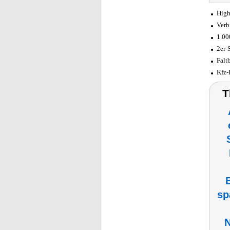
High
Verb
1.00
2er-
Falt
Kfz-
T
sp
N