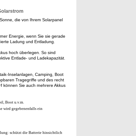
Solarstrom
r Sonne, die von Ihrem Solarpanel
mmer Energie, wenn Sie sie gerade
mierte Ladung und Entladung.
kus hoch überlegen. So sind
ektive Entlade- und Ladekapazität.
taik-Inselanlagen, Camping, Boot
ppbaren Tragegriffe und des recht
arf können Sie auch mehrere Akkus
l, Boot u.v.m.
e wird gegebenenfalls ein
ung: schützt die Batterie hinsichtlich