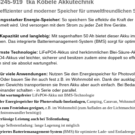
3245-919
tka Köbele Akkutechnik
ffizienter und moderner Speicher für umweltfreundlichen 
ungsstarker Energie-Speicher:
So speichern Sie effektiv die Kraft de
elt wird. Und versorgen mit dem Strom zu jeder Zeit Ihre Geräte.
Kapazität und langlebig:
Mit sagenhaften 50 Ah bietet dieser Akku i
en. Das integrierte Batteriemanagement-System (BMS) sorgt für opti
nste Technologie:
LiFePO4-Akkus sind herkömmlichen Blei-Säure-Ak
4-Akkus viel leichter, sicherer und besitzen zudem eine doppelt so eff
sind sie absolut wartungsfrei.
 für viele Anwendungen:
Nutzen Sie den Energiespeicher für Photovol
 Oder bauen Sie ihn auch fest z.B. im Wohnmobil ein. Dank der auskla
en Gewichts transportieren sie Ihren Akku aber auch einfach. Bei Bed
einander schalten - in Serie oder parallel.
lut wartungsfreier
LiFePO4-Akku mit BMS-Technologie
ler Energiespeicher für Photovoltaik-Inselanlagen,
Camping, Caravan, Wohnmobi
 zum Festeinbau geeignet,
z.B. im Wohnmobil (zum Aufladen an der Lichtmaschin
chstromwandler benötigt)
rlässige Leistung auch bei Teilentladung
nge Selbstentladung: lange Lagerung ist möglich
griertes Batteriemanagement-System
(BMS) für optimierte Lade- und Entladeregel