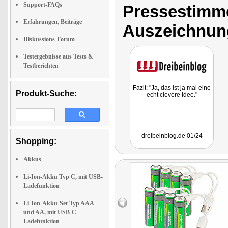
Support-FAQs
Pressestimme
Erfahrungen, Beiträge
Auszeichnun
Diskussions-Forum
Testergebnisse aus Tests &
Testberichten
Fazit: "Ja, das ist ja mal eine
Produkt-Suche:
echt clevere Idee."
dreibeinblog.de 01/24
Shopping:
Akkus
Li-Ion-Akku Typ C, mit USB-
Ladefunktion
Li-Ion-Akku-Set Typ AAA
und AA, mit USB-C-
Ladefunktion