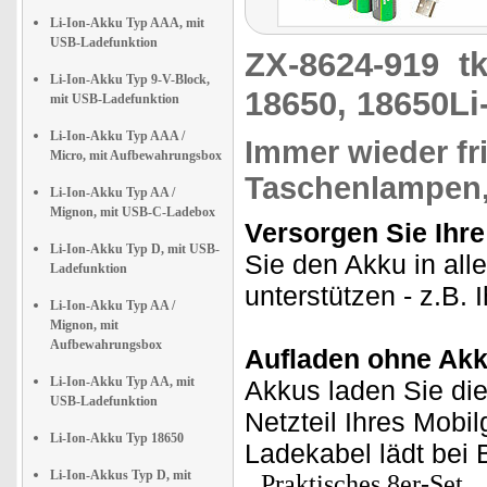
Li-Ion-Akku Typ AAA, mit
USB-Ladefunktion
ZX-8624-919
t
Li-Ion-Akku Typ 9-V-Block,
18650, 18650Li
mit USB-Ladefunktion
Li-Ion-Akku Typ AAA /
Immer wieder fr
Micro, mit Aufbewahrungsbox
Taschenlampen,
Li-Ion-Akku Typ AA /
Mignon, mit USB-C-Ladebox
Versorgen Sie Ihre
Li-Ion-Akku Typ D, mit USB-
Sie den Akku in all
Ladefunktion
unterstützen - z.B.
Li-Ion-Akku Typ AA /
Mignon, mit
Aufbewahrungsbox
Aufladen ohne Akk
Li-Ion-Akku Typ AA, mit
Akkus laden Sie die
USB-Ladefunktion
Netzteil Ihres Mobil
Li-Ion-Akku Typ 18650
Ladekabel lädt bei 
Li-Ion-Akkus Typ D, mit
Praktisches 8er-Set