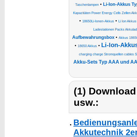
•
Li-Ion-Akkus Ty
Taschenlampen
Kapazitäten Power Energy Cells Zellen Akk
•
•
18650Li-Ionen-Akkus
Li Ion Akku
Ladestationen Packs Akkulade
•
Aufbewahrungsbox
Akkus 1865
Li-Ion-Akku
•
•
18650 Akkus
charging charge Stromquellen cables 
Akku-Sets Typ AAA und AA
(1) Download
usw.:
Bedienungsanle
Akkutechnik 2er