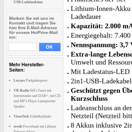
USB-Ladefunktion
Lithium-Ionen-Akku
Ladedauer
Bleiben Sie mit uns im
Kontakt und tragen Sie
Kapazität: 2.000 m
hier Ihre E-Mail-Adresse
für unsere HotPrice-Mail
Energiegehalt: 7.4
ein:
Nennspannung: 3,7 
Extra-lange Lebensd
Umwelt und Ressour
Mehr Hersteller-
Seiten:
Mit Ladestatus-LED
2in1-USB-Ladekabel: 
Lescars
Parkplatzsperre
Geschützt gegen Üb
VR-Radio
HiFi-Tuner mit
Internetradio und DAB+, mit CD-
Kurzschluss
und MP3-Player Lautsprecher
Ladeanschluss an de
Speaker
Netzteil (Netzteil bit
VisorTech
Schließzylinder
8 Akkus inklusive 2
revolt
Powerbank mit Lithium
Polymer Akkus