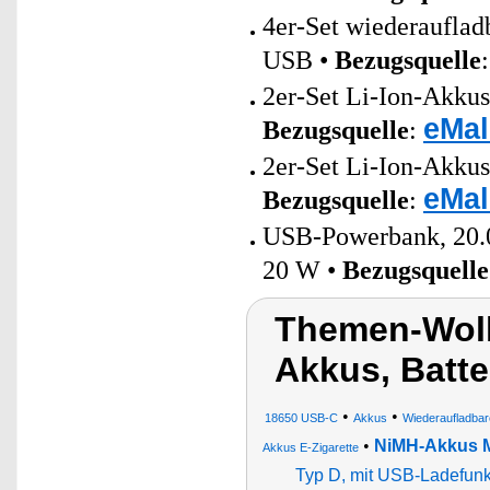
4er-Set wiederaufla
USB •
Bezugsquelle
2er-Set Li-Ion-Akku
eMal
Bezugsquelle
:
2er-Set Li-Ion-Akku
eMal
Bezugsquelle
:
USB-Powerbank, 20.0
20 W •
Bezugsquelle
Themen-Wolk
Akkus, Batte
•
•
18650 USB-C
Akkus
Wiederaufladbar
•
NiMH-Akkus M
Akkus E-Zigarette
Typ D, mit USB-Ladefunk