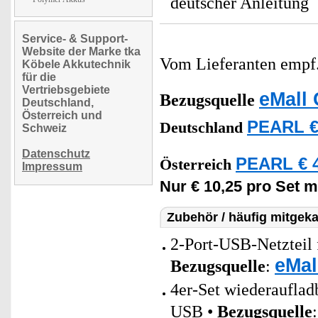
deutscher Anleitung
Service- & Support-
Website der Marke tka
Vom Lieferanten emp
Köbele Akkutechnik
für die
Vertriebsgebiete
eMall 
Bezugsquelle
Deutschland,
Österreich und
PEARL €
Deutschland
Schweiz
Datenschutz
PEARL € 4
Österreich
Impressum
Nur € 10,25 pro Set m
Zubehör / häufig mitgeka
2-Port-USB-Netzteil 
eMal
Bezugsquelle
:
4er-Set wiederaufla
USB •
Bezugsquelle