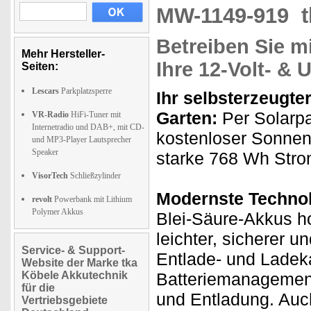
MW-1149-919
Betreiben Sie m
Mehr Hersteller-
Ihre 12-Volt- &
Seiten:
Lescars
Parkplatzsperre
Ihr selbsterzeugte
Garten:
Per Solarpa
VR-Radio
HiFi-Tuner mit
Internetradio und DAB+, mit CD-
kostenloser Sonnen
und MP3-Player Lautsprecher
Speaker
starke 768 Wh Strom
VisorTech
Schließzylinder
Modernste Technol
revolt
Powerbank mit Lithium
Polymer Akkus
Blei-Säure-Akkus h
leichter, sicherer u
Service- & Support-
Entlade- und Ladeka
Website der Marke tka
Köbele Akkutechnik
Batteriemanagemen
für die
und Entladung. Auch
Vertriebsgebiete