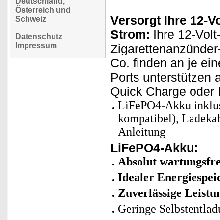
Deutschland,
Österreich und
Versorgt Ihre 12-V
Schweiz
Strom:
Ihre 12-Volt
Datenschutz
Impressum
Zigarettenanzünder
Co. finden an je ei
Ports unterstützen 
Quick Charge oder P
LiFePO4-Akku inklus
kompatibel), Ladeka
Anleitung
LiFePO4-Akku:
Absolut wartungsfre
Idealer Energiespei
Zuverlässige Leistu
Geringe Selbstentlad