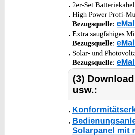
2er-Set Batteriekabe
High Power Profi-Mul
eMal
Bezugsquelle
:
Extra saugfähiges Mi
eMal
Bezugsquelle
:
Solar- und Photovolt
eMal
Bezugsquelle
:
(3) Download
usw.:
Konformitätser
Bedienungsanlei
Solarpanel mit m