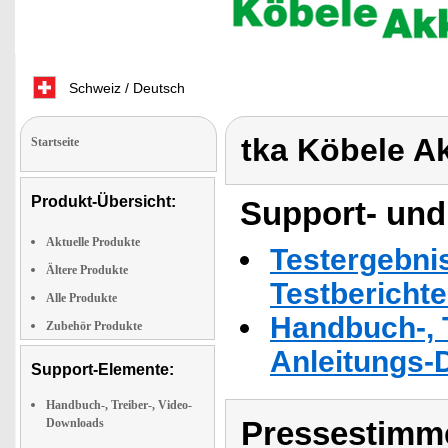
Schweiz / Deutsch
tka Köbele A
Startseite
Produkt-Übersicht:
Support- und
Aktuelle Produkte
Testergebni
Ältere Produkte
Testbericht
Alle Produkte
Handbuch-, T
Zubehör Produkte
Anleitungs-
Support-Elemente:
Handbuch-, Treiber-, Video-
Pressestimme
Downloads