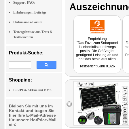
Support-FAQs
Auszeichnun
Erfahrungen, Beiträge
Diskussions-Forum
Testergebnisse aus Tests &
Testberichten
Empfehlung
"Das Fazit zum Solarpanel
Fa
ist ebenfalls durchwegs
mo
positiv. Die Größe gibt
Produkt-Suche:
genügend Leistung ab und
Po
holt das beste aus allen
Welten heraus. Dadurch
G
Testbericht Guru 01/26
wird das revolt Solarmodul
sprichwörtlich zum
Sonnenschein und versorgt
das System mit der
Shopping:
versprochenen Leistung."
Getestet wurde ZX-3236 /
LiFePO4-Akkus mit BMS
MW-1024.
Bleiben Sie mit uns im
Kontakt und tragen Sie
hier Ihre E-Mail-Adresse
für unsere HotPrice-Mail
ein: