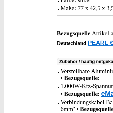
Farbe: silber
Maße: 77 x 42,5 x 3,
Bezugsquelle
Artikel 
PEARL €
Deutschland
Zubehör / häufig mitgeka
Verstellbare Alumini
•
Bezugsquelle
:
1.000W-Kfz-Spannung
eMa
•
Bezugsquelle
:
Verbindungskabel Bat
6mm² •
Bezugsquell