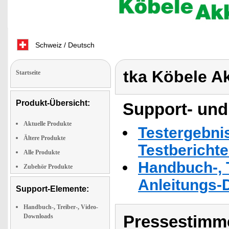
Schweiz / Deutsch
tka Köbele A
Startseite
Produkt-Übersicht:
Support- und
Aktuelle Produkte
Testergebni
Ältere Produkte
Testbericht
Alle Produkte
Handbuch-, T
Zubehör Produkte
Anleitungs-
Support-Elemente:
Handbuch-, Treiber-, Video-
Pressestimme
Downloads