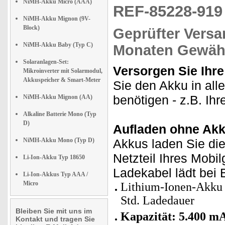
NiMH-Akku Micro (AAA)
REF-85228-91
NiMH-Akku Mignon (9V-
Block)
Geprüfter Versa
NiMH-Akku Baby (Typ C)
Monaten Gewähr
Solaranlagen-Set:
Versorgen Sie Ihre
Mikroinverter mit Solarmodul,
Akkuspeicher & Smart-Meter
Sie den Akku in all
benötigen - z.B. Ih
NiMH-Akku Mignon (AA)
Alkaline Batterie Mono (Typ
D)
Aufladen ohne Akk
NiMH-Akku Mono (Typ D)
Akkus laden Sie die
Netzteil Ihres Mobil
Li-Ion-Akku Typ 18650
Ladekabel lädt bei 
Li-Ion-Akkus Typ AAA /
Micro
Lithium-Ionen-Akku
Std. Ladedauer
Bleiben Sie mit uns im
Kapazität: 5.400 m
Kontakt und tragen Sie