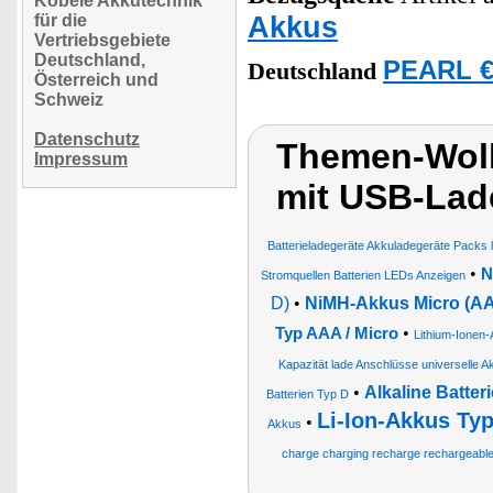
Köbele Akkutechnik
Akkus
für die
Vertriebsgebiete
Deutschland,
PEARL €
Deutschland
Österreich und
Schweiz
Datenschutz
Themen-Wolk
Impressum
mit USB-Lad
Batterieladegeräte Akkuladegeräte Packs 
•
N
Stromquellen Batterien LEDs Anzeigen
D)
•
NiMH-Akkus Micro (A
•
Typ AAA / Micro
Lithium-Ionen
Kapazität lade Anschlüsse universelle A
•
Alkaline Batter
Batterien Typ D
Li-Ion-Akkus Ty
•
Akkus
charge charging recharge rechargeabl