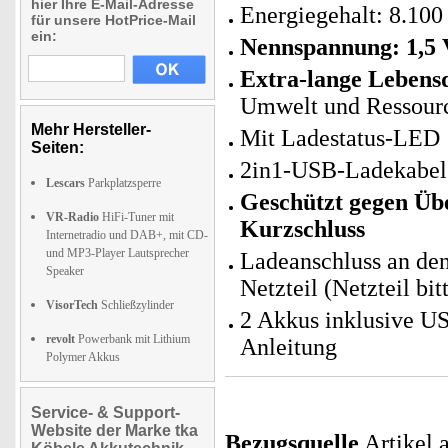
hier Ihre E-Mail-Adresse
Energiegehalt: 8.1
für unsere HotPrice-Mail
ein:
Nennspannung: 1,5 
Extra-lange Lebensd
Umwelt und Ressour
Mehr Hersteller-
Mit Ladestatus-LED
Seiten:
2in1-USB-Ladekabel: 
Lescars
Parkplatzsperre
Geschützt gegen Üb
VR-Radio
HiFi-Tuner mit
Kurzschluss
Internetradio und DAB+, mit CD-
und MP3-Player Lautsprecher
Ladeanschluss an de
Speaker
Netzteil (Netzteil bit
VisorTech
Schließzylinder
2 Akkus inklusive U
revolt
Powerbank mit Lithium
Anleitung
Polymer Akkus
Service- & Support-
Website der Marke tka
Bezugsquelle
Artikel a