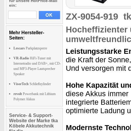
für unsere HotPrice-Mail
ein:
ZX-9054-919
t
Hocheffizienter
Mehr Hersteller-
umweltfreundli
Seiten:
Lescars
Parkplatzsperre
Leistungsstarke E
die Kraft der Sonne
VR-Radio
HiFi-Tuner mit
Internetradio und DAB+, mit CD-
Und versorgen mit d
und MP3-Player Lautsprecher
Speaker
Hohe Kapazität und
VisorTech
Schließzylinder
diese Akkus immer 
revolt
Powerbank mit Lithium
Polymer Akkus
integrierte Batter
optimierte Ladung 
Service- & Support-
Website der Marke tka
Köbele Akkutechnik
Modernste Technol