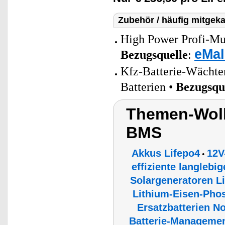
Zubehör / häufig mitgeka
High Power Profi-Mul
eMal
Bezugsquelle
:
Kfz-Batterie-Wächter
Batterien •
Bezugsqu
Themen-Wolk
BMS
Akkus Lifepo4
12V
•
effiziente langlebi
Solargeneratoren 
Lithium-Eisen-Phos
Ersatzbatterien N
Batterie-Managemen