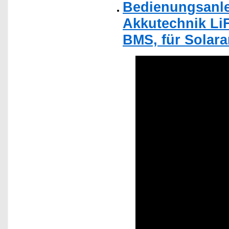
Bedienungsanle
Akkutechnik LiF
BMS, für Solara