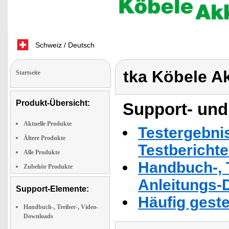
Schweiz / Deutsch
tka Köbele A
Startseite
Produkt-Übersicht:
Support- und
Aktuelle Produkte
Testergebni
Ältere Produkte
Testbericht
Alle Produkte
Handbuch-, T
Zubehör Produkte
Anleitungs-
Support-Elemente:
Häufig geste
Handbuch-, Treiber-, Video-
Downloads