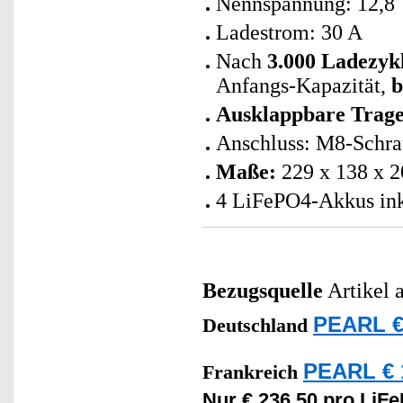
Nennspannung: 12,8
Ladestrom: 30 A
Nach
3.000 Ladezyk
Anfangs-Kapazität,
b
Ausklappbare Trage
Anschluss: M8-Schra
Maße:
229 x 138 x 2
4 LiFePO4-Akkus ink
Bezugsquelle
Artikel 
PEARL €
Deutschland
PEARL € 1
Frankreich
Nur € 236,50 pro LiF