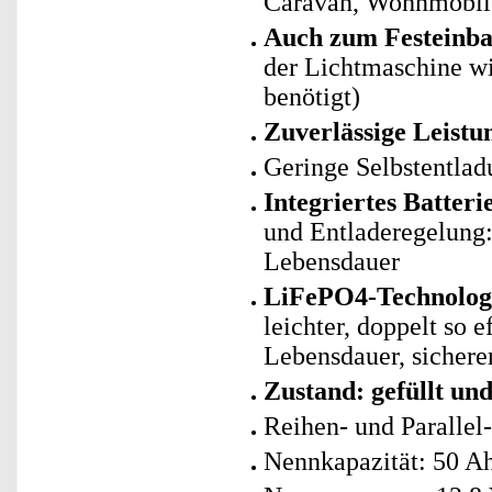
Caravan, Wohnmobil,
Auch zum Festeinba
der Lichtmaschine wi
benötigt)
Zuverlässige Leistu
Geringe Selbstentlad
Integriertes Batte
und Entladeregelung: 
Lebensdauer
LiFePO4-Technologie
leichter, doppelt so 
Lebensdauer, sicherer
Zustand: gefüllt un
Reihen- und Parallel
Nennkapazität: 50 A