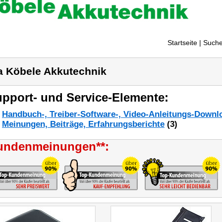
Startseite
| Suche
a Köbele Akkutechnik
pport- und Service-Elemente:
Handbuch-, Treiber-Software-, Video-Anleitungs-Downl
Meinungen, Beiträge, Erfahrungsberichte
(3)
undenmeinungen**: