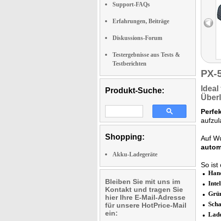
Support-FAQs
Erfahrungen, Beiträge
Diskussions-Forum
Testergebnisse aus Tests &
Testberichten
PX-
Ideal
Produkt-Suche:
Über
Perfe
aufzu
Shopping:
Auf W
autom
Akku-Ladegeräte
So ist
Hand
Bleiben Sie mit uns im
Inte
Kontakt und tragen Sie
Grün
hier Ihre E-Mail-Adresse
Scha
für unsere HotPrice-Mail
ein:
Lade