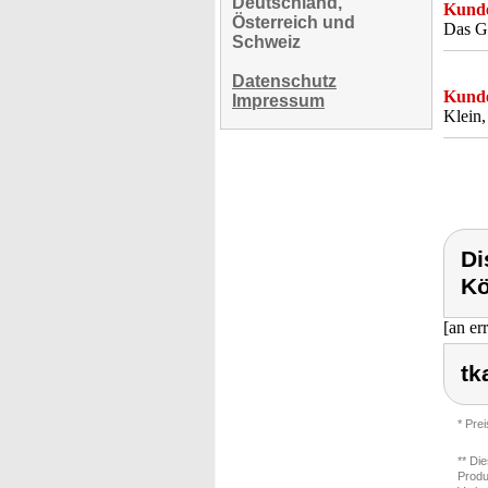
Deutschland,
Kunde
Österreich und
Das Ge
Schweiz
Datenschutz
Kunde
Impressum
Klein,
Di
Kö
[an er
tk
* Pre
** Di
Produ