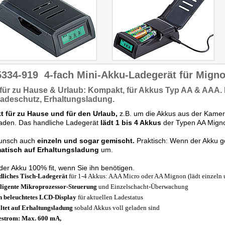
5334-919
4-fach Mini-Akku-Ladegerät für Mign
 für
zu Hause & Urlaub:
Kompakt, für Akkus Typ
AA & AAA.
ladeschutz,
Erhaltungsladung.
kt für zu Hause und für den Urlaub,
z.B. um die Akkus aus der Kame
laden. Das handliche Ladegerät
lädt 1 bis 4 Akkus
der Typen AA Migno
unsch auch
einzeln und sogar gemischt.
Praktisch: Wenn der Akku ge
atisch auf Erhaltungsladung
um.
 der Akku 100% fit, wenn Sie ihn benötigen.
liches Tisch-Ladegerät
für 1-4 Akkus: AAA Micro oder AA Mignon (lädt einzeln 
lligente Mikroprozessor-Steuerung
und Einzelschacht-Überwachung
 beleuchtetes LCD-Display
für aktuellen Ladestatus
ltet auf Erhaltungsladung
sobald Akkus voll geladen sind
strom: Max. 600 mA,