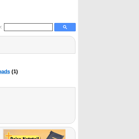
:
oads
(1)