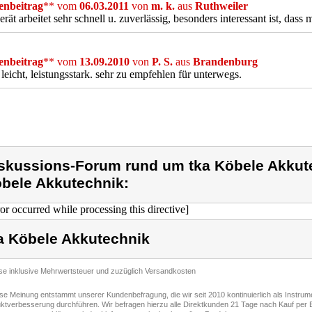
nbeitrag
** vom
06.03.2011
von
m. k.
aus
Ruthweiler
rät arbeitet sehr schnell u. zuverlässig, besonders interessant ist, das
nbeitrag
** vom
13.09.2010
von
P. S.
aus
Brandenburg
 leicht, leistungsstark. sehr zu empfehlen für unterwegs.
skussions-Forum rund um tka Köbele Akkute
bele Akkutechnik:
ror occurred while processing this directive]
a Köbele Akkutechnik
ise inklusive Mehrwertsteuer und zuzüglich Versandkosten
ese Meinung entstammt unserer Kundenbefragung, die wir seit 2010 kontinuierlich als Instru
ktverbesserung durchführen. Wir befragen hierzu alle Direktkunden 21 Tage nach Kauf per E