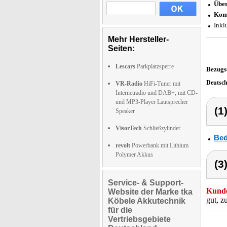
Über
Kom
Inkl
Mehr Hersteller-
Seiten:
Lescars
Parkplatzsperre
Bezugs
Deutsc
VR-Radio
HiFi-Tuner mit
Internetradio und DAB+, mit CD-
und MP3-Player Lautsprecher
(1
Speaker
VisorTech
Schließzylinder
Bed
revolt
Powerbank mit Lithium
Polymer Akkus
(3
Service- & Support-
Kunde
Website der Marke tka
gut, z
Köbele Akkutechnik
für die
Vertriebsgebiete