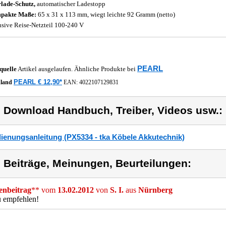
lade-Schutz,
automatischer Ladestopp
pakte Maße:
65 x 31 x 113 mm, wiegt leichte 92 Gramm (netto)
usive Reise-Netzteil 100-240 V
PEARL
quelle
Artikel ausgelaufen. Ähnliche Produkte bei
PEARL € 12,90*
hland
EAN:
4022107129831
) Download Handbuch, Treiber, Videos usw.:
ienungsanleitung (PX5334 - tka Köbele Akkutechnik)
) Beiträge, Meinungen, Beurteilungen:
nbeitrag
** vom
13.02.2012
von
S. I.
aus
Nürnberg
u empfehlen!