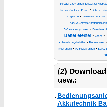
Behälter Lagerungen Testgeräte Knopfzel
•
Regale Container Power
Batterietest
•
Organizer
Aufbewahrungstasch
Ladesystemtester Batterieladean
•
Aufbewahrungsboxen
Batterie-Au
Batterietester
•
•
Cases
B
•
Aufbewahrungsbehälter
Batterieboxen
•
•
Messungen
Aufbewahrungen
Kapazit
La
(2) Download
usw.:
Bedienungsanle
Akkutechnik Bat