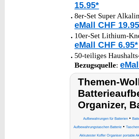
15.95*
8er-Set Super Alkali
eMall CHF 19.95
10er-Set Lithium-Kn
eMall CHF 6.95*
50-teiliges Haushalt
eMal
Bezugsquelle
:
Themen-Wol
Batterieaufb
Organizer, B
•
Aufbewahrungen für Batterien
Batt
•
Aufbewahrungstaschen Batterie
Taschen
Akkutester Koffer Organiser portable A