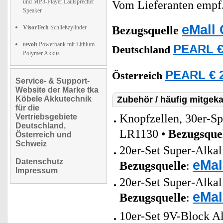
und MP3-Player Lautsprecher
Vom Lieferanten emp
Speaker
eMall 
VisorTech
Schließzylinder
Bezugsquelle
revolt
Powerbank mit Lithium
PEARL €
Deutschland
Polymer Akkus
PEARL € 2
Österreich
Service- & Support-
Website der Marke tka
Köbele Akkutechnik
Zubehör / häufig mitgeka
für die
Knopfzellen, 30er-S
Vertriebsgebiete
Deutschland,
LR1130 •
Bezugsque
Österreich und
Schweiz
20er-Set Super-Alkal
Datenschutz
eMal
Bezugsquelle
:
Impressum
20er-Set Super-Alkal
eMal
Bezugsquelle
:
10er-Set 9V-Block Al