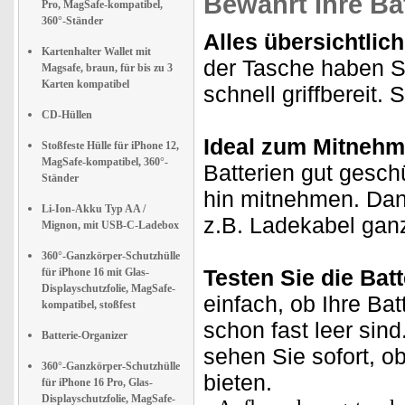
Bewahrt Ihre Ba
Pro, MagSafe-kompatibel,
360°-Ständer
Alles übersichtlic
Kartenhalter Wallet mit
der Tasche haben Si
Magsafe, braun, für bis zu 3
Karten kompatibel
schnell griffbereit.
CD-Hüllen
Ideal zum Mitnehm
Stoßfeste Hülle für iPhone 12,
MagSafe-kompatibel, 360°-
Batterien gut gesch
Ständer
hin mitnehmen. Dan
Li-Ion-Akku Typ AA /
z.B. Ladekabel ganz
Mignon, mit USB-C-Ladebox
360°-Ganzkörper-Schutzhülle
Testen Sie die Batt
für iPhone 16 mit Glas-
Displayschutzfolie, MagSafe-
einfach, ob Ihre Bat
kompatibel, stoßfest
schon fast leer sin
Batterie-Organizer
sehen Sie sofort, o
360°-Ganzkörper-Schutzhülle
bieten.
für iPhone 16 Pro, Glas-
Displayschutzfolie, MagSafe-