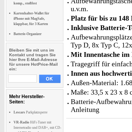
Aufbewahrungstasche 
komp., stoßfest
u.v.m.
Kartenhalter-Wallet für
Platz für bis zu 148
iPhone mit MagSafe,
klappbar, für 3 Karten
Inklusive Batterie-
Batterie-Organizer
Aufbewahrungsplätze
Typ D, 8x Typ C, 12
Bleiben Sie mit uns im
Mit Innentasche im
Kontakt und tragen Sie
hier Ihre E-Mail-Adresse
Tragegriff für einfac
für unsere HotPrice-Mail
ein:
Innen aus hochwert
Außen-Material: 1.6
Maße: 33,5 x 23 x 8 
Mehr Hersteller-
Batterie-Aufbewahrun
Seiten:
Anleitung
Lescars
Parkplatzsperre
VR-Radio
HiFi-Tuner mit
Internetradio und DAB+, mit CD-