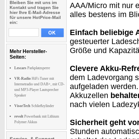
Bleiben Sie mit uns im
AAA/Micro mit nur 
Kontakt und tragen Sie
hier Ihre E-Mail-Adresse
alles bestens im Bli
für unsere HotPrice-Mail
ein:
Einfach beliebige 
gesteuerter Ladesc
Größe und Kapazit
Mehr Hersteller-
Seiten:
Clevere Akku-Refr
Lescars
Parkplatzsperre
dem Ladevorgang sor
VR-Radio
HiFi-Tuner mit
Internetradio und DAB+, mit CD-
aufgeladen werden.
und MP3-Player Lautsprecher
Akkuzellen
behalte
Speaker
nach vielen Ladezy
VisorTech
Schließzylinder
revolt
Powerbank mit Lithium
Sicherheit geht vor
Polymer Akkus
Stunden automatisc