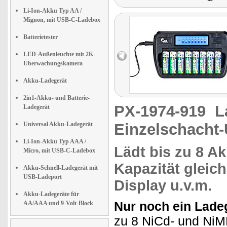
Li-Ion-Akku Typ AA /
Mignon, mit USB-C-Ladebox
Batterietester
LED-Außenleuchte mit 2K-
Überwachungskamera
Akku-Ladegerät
2in1-Akku- und Batterie-
PX-1974-919
L
Ladegerät
Universal Akku-Ladegerät
Einzelschacht
Li-Ion-Akku Typ AAA /
Lädt bis zu
8 A
Micro, mit USB-C-Ladebox
Kapazität
gleich
Akku-Schnell-Ladegerät mit
USB-Ladeport
Display u.v.m.
Akku-Ladegeräte für
Nur noch ein Ladeg
AA/AAA und 9-Volt-Block
zu 8 NiCd- und Ni