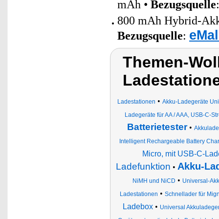
mAh •
Bezugsquelle
800 mAh Hybrid-Akk
eMal
Bezugsquelle
:
Themen-Wolk
Ladestation
•
Ladestationen
Akku-Ladegeräte Uni
Ladegeräte für AA / AAA, USB-C-S
Batterietester
•
Akkulade
Intelligent Rechargeable Battery Cha
Micro, mit USB-C-La
Akku-La
Ladefunktion
•
•
NiMH und NiCD
Universal-Ak
•
Ladestationen
Schnellader für Mig
Ladebox
•
Universal Akkuladege