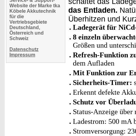
schaltet das Ladeg
Service- & Support-
Website der Marke tka
das Entladen.
Natür
Köbele Akkutechnik
für die
Überhitzen und Kurz
Vertriebsgebiete
Ladegerät für NiC
Deutschland,
Österreich und
8 einzeln überwacht
Schweiz
Größen und unterschi
Datenschutz
Refresh-Funktion z
Impressum
dem Aufladen
Mit Funktion zur E
Sicherheits-Timer:
s
Erkennt defekte Akku
Schutz vor Überlad
Status-Anzeige übe
Ladestrom: 500 mA 
Stromversorgung: 230