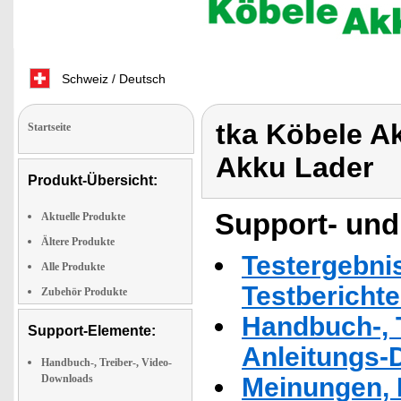
Schweiz / Deutsch
tka Köbele A
Startseite
Akku Lader
Produkt-Übersicht:
Support- und
Aktuelle Produkte
Ältere Produkte
Testergebni
Alle Produkte
Testbericht
Zubehör Produkte
Handbuch-, T
Support-Elemente:
Anleitungs-
Handbuch-, Treiber-, Video-
Downloads
Meinungen, 