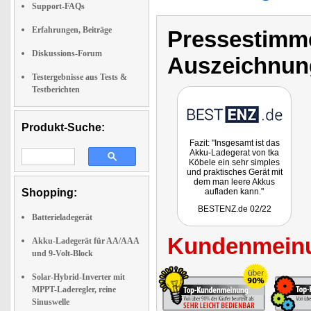
Support-FAQs
Erfahrungen, Beiträge
Pressestimme
Diskussions-Forum
Auszeichnun
Testergebnisse aus Tests &
Testberichten
Produkt-Suche:
Fazit: "Insgesamt ist das
Akku-Ladegerat von tka
Köbele ein sehr simples
und praktisches Gerät mit
dem man leere Akkus
Shopping:
aufladen kann."
BESTENZ.de 02/22
Batterieladegerät
Kundenmeinu
Akku-Ladegerät für AA/AAA
und 9-Volt-Block
Solar-Hybrid-Inverter mit
MPPT-Laderegler, reine
Sinuswelle