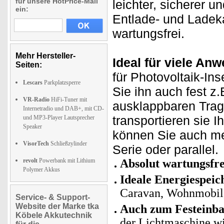
für unsere HotPrice-Mail
leichter, sicherer u
ein:
Entlade- und Ladeka
wartungsfrei.
Mehr Hersteller-
Ideal für viele An
Seiten:
für Photovoltaik-In
Lescars
Parkplatzsperre
Sie ihn auch fest z
VR-Radio
HiFi-Tuner mit
ausklappbaren Trage
Internetradio und DAB+, mit CD-
transportieren sie 
und MP3-Player Lautsprecher
Speaker
können Sie auch meh
VisorTech
Schließzylinder
Serie oder parallel.
revolt
Powerbank mit Lithium
Absolut wartungsfre
Polymer Akkus
Ideale Energiespeic
Caravan, Wohnmobil,
Service- & Support-
Website der Marke tka
Auch zum Festeinba
Köbele Akkutechnik
der Lichtmaschine wi