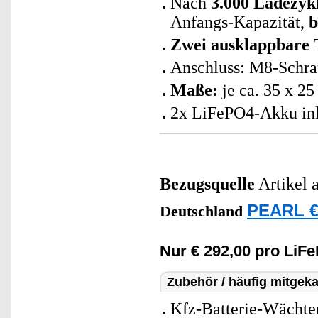
Nach
3.000 Ladezyk
Anfangs-Kapazität,
b
Zwei ausklappbare 
Anschluss: M8-Schra
Maße:
je ca. 35 x 25
2x LiFePO4-Akku ink
Bezugsquelle
Artikel 
PEARL €
Deutschland
Nur € 292,00 pro LiF
Zubehör / häufig mitgeka
Kfz-Batterie-Wächter