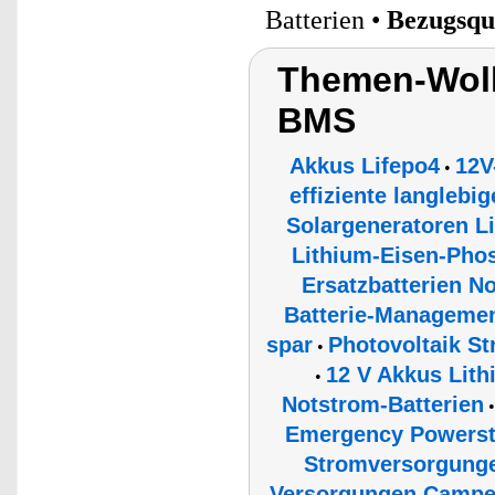
Batterien •
Bezugsqu
Themen-Wolk
BMS
Akkus Lifepo4
12V
•
effiziente langlebi
Solargeneratoren 
Lithium-Eisen-Phos
Ersatzbatterien N
Batterie-Managemen
spar
Photovoltaik S
•
12 V Akkus Lit
•
Notstrom-Batterien
Emergency Powerst
Stromversorgunge
Versorgungen Campe