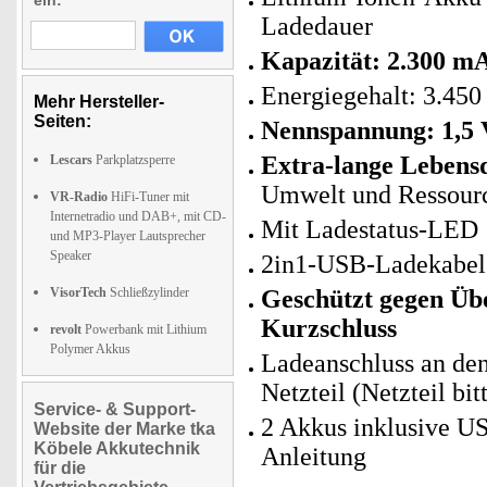
ein:
Ladedauer
Kapazität: 2.300 m
Energiegehalt: 3.4
Mehr Hersteller-
Seiten:
Nennspannung: 1,5 
Extra-lange Lebensd
Lescars
Parkplatzsperre
Umwelt und Ressour
VR-Radio
HiFi-Tuner mit
Internetradio und DAB+, mit CD-
Mit Ladestatus-LED
und MP3-Player Lautsprecher
Speaker
2in1-USB-Ladekabel: 
VisorTech
Schließzylinder
Geschützt gegen Üb
Kurzschluss
revolt
Powerbank mit Lithium
Polymer Akkus
Ladeanschluss an de
Netzteil (Netzteil bit
Service- & Support-
2 Akkus inklusive U
Website der Marke tka
Köbele Akkutechnik
Anleitung
für die