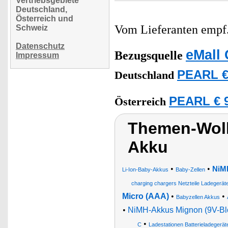
Vertriebsgebiete
Deutschland,
Österreich und
Vom Lieferanten emp
Schweiz
Datenschutz
eMall 
Bezugsquelle
Impressum
PEARL €
Deutschland
PEARL € 9
Österreich
Themen-Wolk
Akku
•
•
NiM
Li-Ion-Baby-Akkus
Baby-Zellen
charging chargers Netzteile Ladegerä
Micro (AAA)
•
•
Babyzellen Akkus
•
NiMH-Akkus Mignon (9V-Bl
•
C
Ladestationen Batterieladegerät