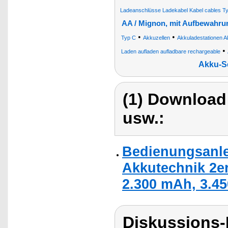
Ladeanschlüsse Ladekabel Kabel cables T
AA / Mignon, mit Aufbewahr
•
•
Typ C
Akkuzellen
Akkuladestationen A
•
Laden aufladen aufladbare rechargeable
Akku-S
(1) Download
usw.:
Bedienungsanle
Akkutechnik 2er
2.300 mAh, 3.45
Diskussions-