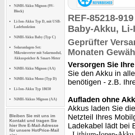
NiMH-Akku Mignon (9V-
Block)
REF-85218-91
Li-Ion-Akku Typ D, mit USB-
Baby-Akku, Li
Ladefunktion
NiMH-Akku Baby (Typ C)
Geprüfter Versa
Solaranlagen-Set:
Monaten Gewähr
Mikroinverter mit Solarmodul,
Akkuspeicher & Smart-Meter
Versorgen Sie Ihre
NiMH-Akku Mignon (AA)
Sie den Akku in all
NiMH-Akku Mono (Typ D)
benötigen - z.B. Ih
Li-Ion-Akku Typ 18650
Aufladen ohne Akk
NiMH-Akkus Mignon (AA)
Akkus laden Sie die
Netzteil Ihres Mobil
Bleiben Sie mit uns im
Kontakt und tragen Sie
Ladekabel lädt bei 
hier Ihre E-Mail-Adresse
für unsere HotPrice-Mail
Lithium-Ionen-Akku